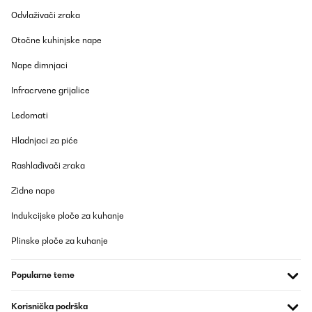
Odvlaživači zraka
Otočne kuhinjske nape
Nape dimnjaci
Infracrvene grijalice
Ledomati
Hladnjaci za piće
Rashlađivači zraka
Zidne nape
Indukcijske ploče za kuhanje
Plinske ploče za kuhanje
Popularne teme
Korisnička podrška