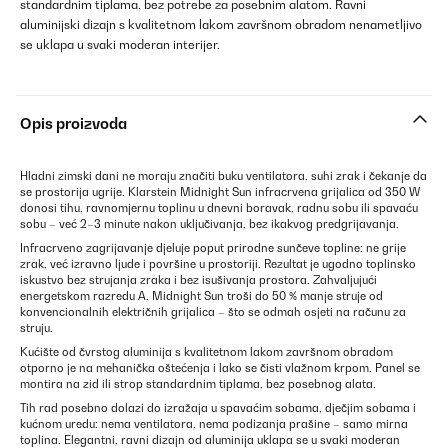
standardnim tiplama, bez potrebe za posebnim alatom. Ravni
aluminijski dizajn s kvalitetnom lakom završnom obradom nenametljivo
se uklapa u svaki moderan interijer.
Opis proizvoda
Hladni zimski dani ne moraju značiti buku ventilatora, suhi zrak i čekanje da
se prostorija ugrije. Klarstein Midnight Sun infracrvena grijalica od 350 W
donosi tihu, ravnomjernu toplinu u dnevni boravak, radnu sobu ili spavaću
sobu – već 2–3 minute nakon uključivanja, bez ikakvog predgrijavanja.
Infracrveno zagrijavanje djeluje poput prirodne sunčeve topline: ne grije
zrak, već izravno ljude i površine u prostoriji. Rezultat je ugodno toplinsko
iskustvo bez strujanja zraka i bez isušivanja prostora. Zahvaljujući
energetskom razredu A, Midnight Sun troši do 50 % manje struje od
konvencionalnih električnih grijalica – što se odmah osjeti na računu za
struju.
Kućište od čvrstog aluminija s kvalitetnom lakom završnom obradom
otporno je na mehanička oštećenja i lako se čisti vlažnom krpom. Panel se
montira na zid ili strop standardnim tiplama, bez posebnog alata.
Tih rad posebno dolazi do izražaja u spavaćim sobama, dječjim sobama i
kućnom uredu: nema ventilatora, nema podizanja prašine – samo mirna
toplina. Elegantni, ravni dizajn od aluminija uklapa se u svaki moderan