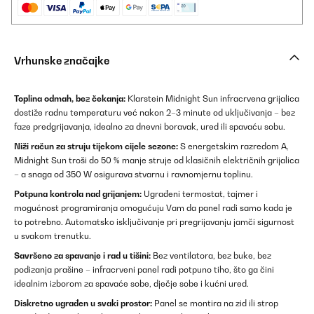
Vrhunske značajke
Toplina odmah, bez čekanja:
Klarstein Midnight Sun infracrvena grijalica
dostiže radnu temperaturu već nakon 2–3 minute od uključivanja – bez
faze predgrijavanja, idealno za dnevni boravak, ured ili spavaću sobu.
Niži račun za struju tijekom cijele sezone:
S energetskim razredom A,
Midnight Sun troši do 50 % manje struje od klasičnih električnih grijalica
– a snaga od 350 W osigurava stvarnu i ravnomjernu toplinu.
Potpuna kontrola nad grijanjem:
Ugrađeni termostat, tajmer i
mogućnost programiranja omogućuju Vam da panel radi samo kada je
to potrebno. Automatsko isključivanje pri pregrijavanju jamči sigurnost
u svakom trenutku.
Savršeno za spavanje i rad u tišini:
Bez ventilatora, bez buke, bez
podizanja prašine – infracrveni panel radi potpuno tiho, što ga čini
idealnim izborom za spavaće sobe, dječje sobe i kućni ured.
Diskretno ugrađen u svaki prostor:
Panel se montira na zid ili strop