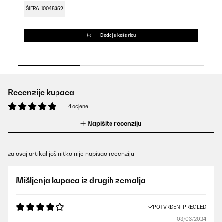
ŠIFRA: 10048352
Dodaj u košaricu
Recenzije kupaca
4 ocjene
Napišite recenziju
za ovaj artikal još nitko nije napisao recenziju
Mišljenja kupaca iz drugih zemalja
POTVRĐENI PREGLED
03/03/2024