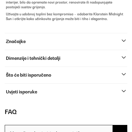
interijer, bilo da opremate novi prostor, renovirate ili nadopunjujete
postojeći sustav grijanja.
Uživajte u udobnoj toplini bez kompromisa – odaberite Klarstein Midnight
Sun i otkrijte kako učinkovito grijanje može biti i tiho i elegantno.
Značajke
Dimenzije i tehnički detalji
Što će biti isporučeno
Uvjeti isporuke
FAQ