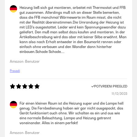
Heizung ließ sich gut montieren, arbeitet mit Thermostat und FFB
gut zusammen. Allerdings muß ich an dieser Stelle bemerken,
dass die FFB manchmal Wärmewerte im Raum misst, die nicht
mit der Realität übereinstimmen.Die Umrandung der Heizung ist
mit LED's ausgestattet. Leider wird kein Spannungswandler dazu
geliefert. Den muß man selbst dazu kaufen und montieren. In der
Artikelbeschreibung wird das aber mit keiner Silbe erwähnt. Man
kann also nach Erhalt entweder in den Baumarkt rennen oder
einfach ohne verbauen und den Wandler dann hinterher
einbauen.Schade Schade....
Amazon-Benutzer
Prevedi
POTVRĐENI PREGLED
11/12/2023
Für einen kleinen Raum ist die Heizung super und die Lampe hell
genug. Die Fernbedienung haben wir gar nicht ausgepackt, das
Gerät funktioniert auch ohne. Wir schalten es ein und aus wie
eine normale Beleuchtung, Lampe und Heizung getrennt
voneinander. Alles in einem perfekt!
Amazon-Benutzer