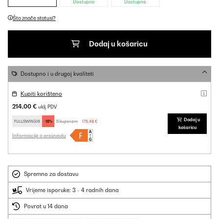
Dostupno
Dostupno
Što znače statusi?
Dodaj u košaricu
Dostupno i u drugoj kvaliteti
Kupiti korišteno
214,00 €
uklj. PDV
Dodaj u
FULLSWING18
-18%
S kuponom:
175,48 €
košaricu
Informacije o proizvodu
Spremno za dostavu
Vrijeme isporuke: 3 - 4 radnih dana
Povrat u 14 dana