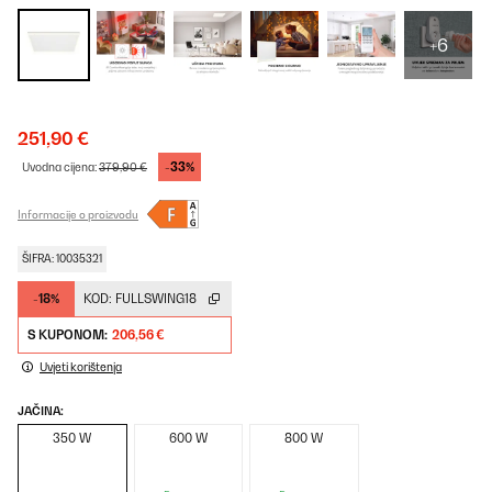
+6
251,90 €
-33%
Uvodna cijena:
379,90 €
Informacije o proizvodu
ŠIFRA: 10035321
-18%
KOD:
FULLSWING18
S KUPONOM:
206,56 €
Uvjeti korištenja
JAČINA:
350 W
600 W
800 W