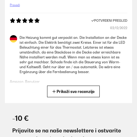
Prevedi
POTVRĐENI PREGLED
02/12/2022
Die Heizung kommt gut verpackt an. Die Installation an der Decke
ist einfach. Die Elektrik benötigt zwei Kreise. Einer ist für die LED
Beleuchtung einer für das Thermostat. Letzteres ist etwas
umständlich, da eine Steckdose in die Decke oder erreichbare
Nähe installiert werden muß. Wenn man so etwas kann ist es
sehr gut machbar. Schade finde ich die Steuerung von Warm-
und Kaltweiß. Geht nur über an / aus automatik. Da wäre eine
Ergänzung über die Fernbedienung besser.
Amazon-Benutzer
Prikaži sve recenzije
Prevedi
POTVRĐENI PREGLED
27/12/2020
-10 €
Nous avons acheté ce radiateur pour mettre dans notre
buanderie que nous avons aménagé en bureau pour faire du
Prijavite se na naše newslettere i ostvarite
télétravail. Nous l'avons installé au plafond sur les poutres. La