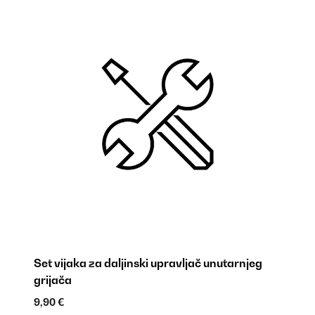
Set vijaka za daljinski upravljač unutarnjeg
Dr
grijača
9,
9,90 €
ŠI