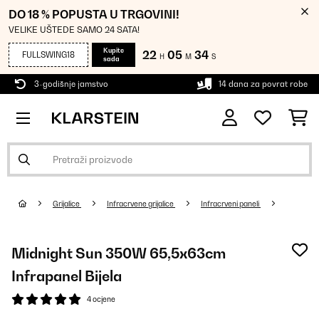
DO 18 % POPUSTA U TRGOVINI!
VELIKE UŠTEDE SAMO 24 SATA!
Kupite
22
05
33
FULLSWING18
H
M
S
sada
3-godišnje jamstvo
14 dana za povrat robe
Grijalice
Infracrvene grijalice
Infracrveni paneli
Midnight Sun 350W 65,5x63cm
Infrapanel Bijela
4 ocjene