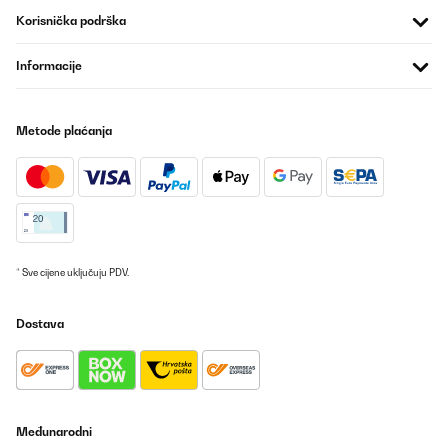
Korisnička podrška
POTVRĐENI PREGLED
26/10/2023
Informacije
Rien à dire de négatif. La qualité est irréprochable.La livraison en
2 jours en Belgique. Génial.
Metode plaćanja
Utilisateur d'Amazon
Prevedi
POTVRĐENI PREGLED
07/10/2023
* Sve cijene uključuju PDV.
Livré prêt à l'emploi et plutôt sympa en terme de design en
revanche ne flambe pas plus d'une heure et demie grand max....
Attention le prix du bioéthanol est très cher un peu partout sinon
Dostava
donne un effet cosy à ma pièce pour les soirées cocoon satisfaite
de mon achat.
Utilisateur d'Amazon
Prevedi
Međunarodni