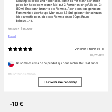
Schutzglas breite und höher sein, damit es mir mehr Sicherheit
gäbe. Ich habe beim ersten Mal auf 3 Portionen eingefüllt, ca. 3x
150ml. Erst dann brannte die Flamme. Aber dann das genialste
Flammenbild überhaupt. Man muss 1,5 Std. gebannt hinschauen.
Ich bezweifle aber, ob diese Flamme einen 30qm Raum
beheizt....nö.
Amazon-Benutzer
Prevedi
POTVRĐENI PREGLED
04/12/2023
Ns sommes ravis de ce produit qui nous réchauffe.C’est super
Utilisateur d'Amazon
Prikaži sve recenzije
Prevedi
POTVRĐENI PREGLED
30/11/2023
-10 €
Mooie uitstraling in onze huiskamer! Brand prachtig en geeft