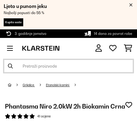
Ljeto u punom jeku
Najbolji popusti do 55 %
Kupite sada
3-godišnje jamstvo
14 dana za povrat robe
Grijalice
Etanolski kamini
Phantasma Niro 2.0kW 2h Biokamin Crna
41 ocjene