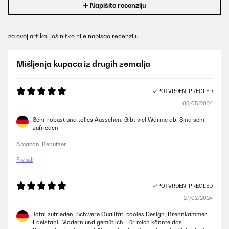
Napišite recenziju
za ovaj artikal još nitko nije napisao recenziju
Mišljenja kupaca iz drugih zemalja
POTVRĐENI PREGLED
05/05/2024
Sehr robust und tolles Aussehen. Gibt viel Wärme ab. Sind sehr
zufrieden
Amazon-Benutzer
Prevedi
POTVRĐENI PREGLED
27/02/2024
Total zufrieden! Schwere Qualität, cooles Design, Brennkammer
Edelstahl. Modern und gemütlich. Für mich könnte das