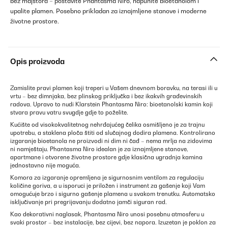
bez majstora – postavite Phantasma Niro, napunite bioetanolom i
upalite plamen. Posebno prikladan za iznajmljene stanove i moderne
životne prostore.
Opis proizvoda
Zamislite pravi plamen koji treperi u Vašem dnevnom boravku, na terasi ili u
vrtu – bez dimnjaka, bez plinskog priključka i bez ikakvih građevinskih
radova. Upravo to nudi Klarstein Phantasma Niro: bioetanolski kamin koji
stvara pravu vatru svugdje gdje to poželite.
Kućište od visokokvalitetnog nehrđajućeg čelika osmišljeno je za trajnu
upotrebu, a staklena ploča štiti od slučajnog dodira plamena. Kontrolirano
izgaranje bioetanola ne proizvodi ni dim ni čađ – nema mrlja na zidovima
ni namještaju. Phantasma Niro idealan je za iznajmljene stanove,
apartmane i otvorene životne prostore gdje klasična ugradnja kamina
jednostavno nije moguća.
Komora za izgaranje opremljena je sigurnosnim ventilom za regulaciju
količine goriva, a u isporuci je priložen i instrument za gašenje koji Vam
omogućuje brzo i sigurno gašenje plamena u svakom trenutku. Automatsko
isključivanje pri pregrijavanju dodatno jamči siguran rad.
Kao dekorativni naglasak, Phantasma Niro unosi posebnu atmosferu u
svaki prostor – bez instalacije, bez cijevi, bez napora. Izuzetan je poklon za