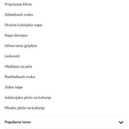
la fente . Dans l’ensemble très satisfait de notre achat .
Prijenosne klime
Utilisateur d'Amazon
Odvlaživači zraka
Prevedi
Otočne kuhinjske nape
POTVRĐENI PREGLED
Nape dimnjaci
23/11/2023
Infracrvene grijalice
Preis Leistung Top Bin sehr zufrieden schönes Ambiente macht
was her
Ledomati
Amazon-Benutzer
Hladnjaci za piće
Prevedi
Rashlađivači zraka
Zidne nape
POTVRĐENI PREGLED
11/11/2023
Indukcijske ploče za kuhanje
Ein super verarbeitetes Produkt. Optisch sehr schön und vor
allem heizt es auch noch super!!
Plinske ploče za kuhanje
Amazon-Benutzer
Popularne teme
Prevedi