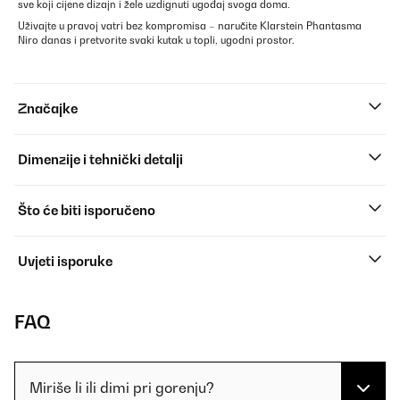
sve koji cijene dizajn i žele uzdignuti ugođaj svoga doma.
Uživajte u pravoj vatri bez kompromisa – naručite Klarstein Phantasma
Niro danas i pretvorite svaki kutak u topli, ugodni prostor.
Značajke
Dimenzije i tehnički detalji
Što će biti isporučeno
Uvjeti isporuke
FAQ
Miriše li ili dimi pri gorenju?