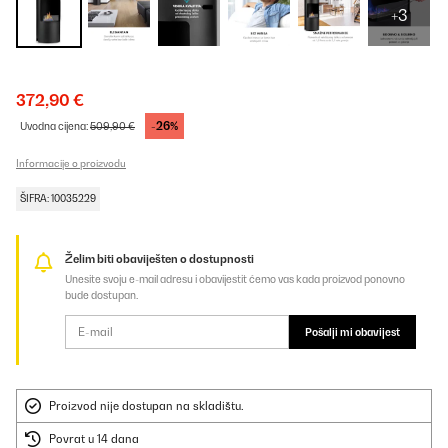
+3
372,90 €
-26%
Uvodna cijena:
509,90 €
Informacije o proizvodu
ŠIFRA: 10035229
Želim biti obaviješten o dostupnosti
Unesite svoju e-mail adresu i obavijestit ćemo vas kada proizvod ponovno
bude dostupan.
Pošalji mi obavijest
Proizvod nije dostupan na skladištu.
Povrat u 14 dana