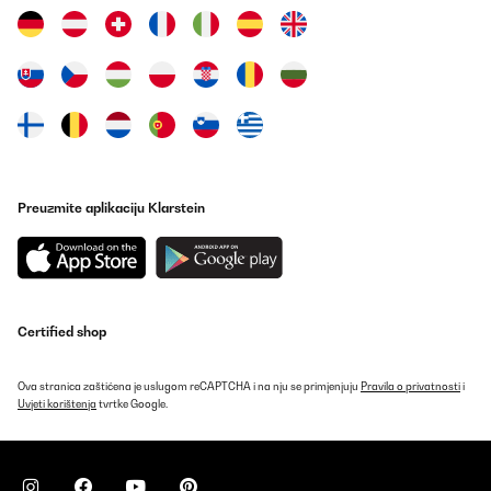
POTVRĐENI PREGLED
06/10/2023
Produit élégant avec une bonne qualité de chauffe
Très agréable pour réchauffer une pièce de quelques degrés
Nicolas
Prevedi
Preuzmite aplikaciju Klarstein
POTVRĐENI PREGLED
06/09/2023
Dégage une super chaleur Produit de grande qualité Magnifique
Utilisateur d'Amazon
Certified shop
Prevedi
Ova stranica zaštićena je uslugom reCAPTCHA i na nju se primjenjuju
Pravila o privatnosti
i
Uvjeti korištenja
tvrtke Google.
POTVRĐENI PREGLED
07/04/2023
Chauffage d'appoint