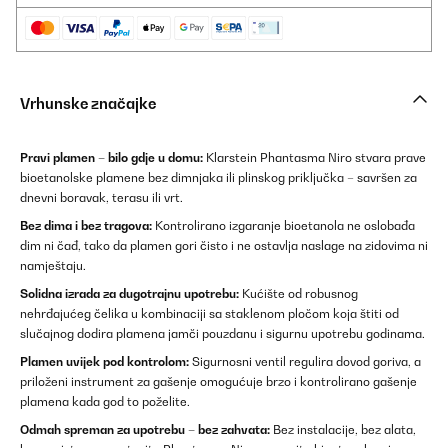
Vrhunske značajke
Pravi plamen – bilo gdje u domu:
Klarstein Phantasma Niro stvara prave
bioetanolske plamene bez dimnjaka ili plinskog priključka – savršen za
dnevni boravak, terasu ili vrt.
Bez dima i bez tragova:
Kontrolirano izgaranje bioetanola ne oslobađa
dim ni čađ, tako da plamen gori čisto i ne ostavlja naslage na zidovima ni
namještaju.
Solidna izrada za dugotrajnu upotrebu:
Kućište od robusnog
nehrđajućeg čelika u kombinaciji sa staklenom pločom koja štiti od
slučajnog dodira plamena jamči pouzdanu i sigurnu upotrebu godinama.
Plamen uvijek pod kontrolom:
Sigurnosni ventil regulira dovod goriva, a
priloženi instrument za gašenje omogućuje brzo i kontrolirano gašenje
plamena kada god to poželite.
Odmah spreman za upotrebu – bez zahvata:
Bez instalacije, bez alata,