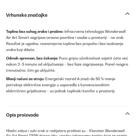
Vrhunske značajke
Toplina bez suhog zraka i prašine:
Infracrvena tehnologija Wonderwall
Air Art Smart zagrijava izravno površine i osobe u prostoriji – ne zrak.
Rezultat je ugodna, ravnomjerna toplina bez propuha i bez isušivanja
zraka koji dišete.
Odmah spreman, bez čekanja:
Punu grijnu učinkovitost osjetit ćete već
nakon 2–3 minute od uključivanja – bez faze zagrijavanja. Panel reagira
trenutačno, čim ga uključite.
Manji računi za struju:
Energetski razred A znači do 50 % manje
potrošnje električne energije u usporedbi s konvencionalnim
električnim grijalicama – uz jednak toplinski komfor u prostoriji.
Opis proizvoda
Hladni zidovi i suhi zrak iz radijatora prošlost su – Klarstein Wonderwall
Air Art Smart 700W donosi tihu, ugodnu infracrvenu toplinu koja se osjeća