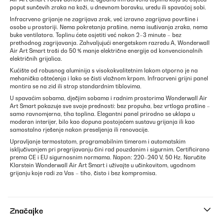
poput sunčevih zraka na koži, u dnevnom boravku, uredu ili spavaćoj sobi.
Infracrveno grijanje ne zagrijava zrak, već izravno zagrijava površine i
osobe u prostoriji. Nema pokretanja prašine, nema isušivanja zraka, nema
buke ventilatora. Toplinu ćete osjetiti već nakon 2–3 minute – bez
prethodnog zagrijavanja. Zahvaljujući energetskom razredu A, Wonderwall
Air Art Smart troši do 50 % manje električne energije od konvencionalnih
električnih grijalica.
Kućište od robusnog aluminija s visokokvalitetnim lakom otporno je na
mehanička oštećenja i lako se čisti vlažnom krpom. Infracrveni grijni panel
montira se na zid ili strop standardnim tiblovima.
U spavaćim sobama, dječjim sobama i radnim prostorima Wonderwall Air
Art Smart pokazuje sve svoje prednosti: bez propuha, bez vrtloga prašine –
samo ravnomjerna, tiha toplina. Elegantni panel prirodno se uklapa u
moderan interijer, bilo kao dopuna postojećem sustavu grijanja ili kao
samostalno rješenje nakon preseljenja ili renovacije.
Upravljanje termostatom, programabilnim timerom i automatskim
isključivanjem pri pregrijavanju čini rad pouzdanim i sigurnim. Certificirano
prema CE i EU sigurnosnim normama. Napon: 220–240 V, 50 Hz. Naručite
Klarstein Wonderwall Air Art Smart i uživajte u učinkovitom, ugodnom
grijanju koje radi za Vas – tiho, čisto i bez kompromisa.
Značajke