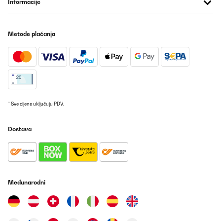
Informacije
Hallo,wie nichts anderes erwartet alles SuperIcke kann janüscht
anderet schreiben wie Danke euch Berliner
Amazon-Benutzer
Metode plaćanja
Prevedi
POTVRĐENI PREGLED
04/10/2025
Schnelle Lieferung!Leider schade, dass das Thermostat direkt an
* Sve cijene uključuju PDV.
der Infrarotheizung montiert wurde.Die Temperatureinstellung
muss somit in der App erhöht werden, weil die Heizung die
Wärme direkt an das Thermostat weitergibt. Ein separates
Dostava
Steckerthermostat wäre besser gewesen.
Amazon-Benutzer
Prevedi
Međunarodni
POTVRĐENI PREGLED
10/09/2025
Super Wärmeersatz für kleine Räume ! Sieht gut aus und
unbedingt den QR Code benutzen, dann ist alles einfach