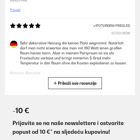
НИКОЛАЙ
Prevedi
POTVRĐENI PREGLED
07/02/2026
Sehr dekorative Heizung die keinen Platz wegnimmt. Natürlich
darf man nicht erwarten das man mit 160 Watt einen großen
Raum heizen kann. Aber in meinem Partyraum ist sie als
Frostschutz verbaut und bringt immerhin 5 Grad mehr
Temperatur in den Raum ohne die Kosten explodieren zu lassen.
Amazon-Benutzer
Prikaži sve recenzije
Prevedi
POTVRĐENI PREGLED
02/02/2026
-10 €
Macht sich optisch toll im Zimmer. Habe es direkt an der Wand
neben dem Bett. Es wird sofort angenehm warm und die App
Prijavite se na naše newslettere i ostvarite
Steuerung und Verbindung funktioniert sehr gut!
popust od 10 €* na sljedeću kupovinu!
Amazon-Benutzer