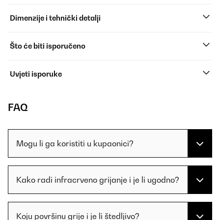
Dimenzije i tehnički detalji
Što će biti isporučeno
Uvjeti isporuke
FAQ
Mogu li ga koristiti u kupaonici?
Kako radi infracrveno grijanje i je li ugodno?
Koju površinu grije i je li štedljivo?