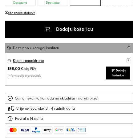
Dostupno
Dostupno
Što znače statusi?
Dodaj u košaricu
Dostupno i u drugoj kvaliteti
Kupiti raspakirano
189,00 €
uklj. PDV
Dodaj u
Informacije o proizvodu
košaricu
Samo nekoliko komada na skladištu - naruči brzo!
Vrijeme isporuke: 3 - 4 radnih dana
Povrat u 14 dana