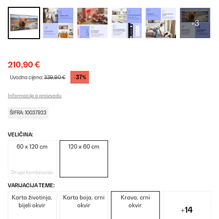
+3
210,90 €
-37%
Uvodna cijena:
339,90 €
Informacije o proizvodu
ŠIFRA: 10037923
VELIČINA:
60 x 120 cm
120 x 60 cm
Druga kombinacija
VARIJACIJA TEME:
Karta životinja,
Karta boja, crni
Krava, crni
bijeli okvir
okvir
okvir
+14