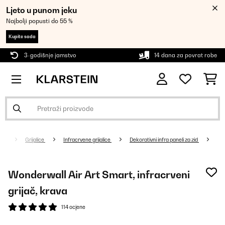
Ljeto u punom jeku
Najbolji popusti do 55 %
Kupite sada
3-godišnje jamstvo
14 dana za povrat robe
Grijalice
Infracrvene grijalice
Dekorativni infra paneli za zid
Wonderwall Air Art Smart, infracrveni
grijač, krava
114 ocjene