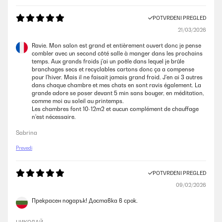
POTVRĐENI PREGLED
21/03/2026
Ravie. Mon salon est grand et entièrement ouvert donc je pense
combler avec un second côté salle à manger dans les prochains
temps. Aux grands froids j'ai un poêle dans lequel je brûle
branchages secs et recyclables cartons donc ça a compense
pour l'hiver. Mais il ne faisait jamais grand froid. J'en ai 3 autres
dans chaque chambre et mes chats en sont ravis également. La
grande adore se poser devant 5 min sans bouger, en méditation,
comme moi au soleil au printemps.
Les chambres font 10-12m2 et aucun complément de chauffage
n'est nécessaire.
Sabrina
Prevedi
POTVRĐENI PREGLED
09/02/2026
Прекрасен подарък! Доставка в срок.