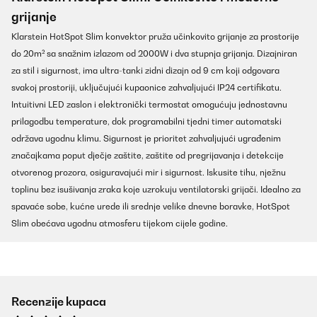
grijanje
Klarstein HotSpot Slim konvektor pruža učinkovito grijanje za prostorije
do 20m² sa snažnim izlazom od 2000W i dva stupnja grijanja. Dizajniran
za stil i sigurnost, ima ultra-tanki zidni dizajn od 9 cm koji odgovara
svakoj prostoriji, uključujući kupaonice zahvaljujući IP24 certifikatu.
Intuitivni LED zaslon i elektronički termostat omogućuju jednostavnu
prilagodbu temperature, dok programabilni tjedni timer automatski
održava ugodnu klimu. Sigurnost je prioritet zahvaljujući ugrađenim
značajkama poput dječje zaštite, zaštite od pregrijavanja i detekcije
otvorenog prozora, osiguravajući mir i sigurnost. Iskusite tihu, nježnu
toplinu bez isušivanja zraka koje uzrokuju ventilatorski grijači. Idealno za
spavaće sobe, kućne urede ili srednje velike dnevne boravke, HotSpot
Slim obećava ugodnu atmosferu tijekom cijele godine.
Recenzije kupaca