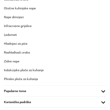
POTVRĐENI PREGLED
Otočne kuhinjske nape
14/02/2025
Nape dimnjaci
Gerät an sich ist super! Heizt meinen 8m2 Raum sehr schnell
auf.Jedoch fehlt es mir, eine Fernbedienung zu haben. Muss zum
Infracrvene grijalice
verstellen immer aufstehen.Zudem das Rollen separat gekauft
werden müssen ist echt unpraktisch.
Ledomati
Amazon-Benutzer
Hladnjaci za piće
Prevedi
Rashlađivači zraka
POTVRĐENI PREGLED
Zidne nape
15/04/2024
Indukcijske ploče za kuhanje
No estaba muy convencida, tengo un comedor de unos 40m. Y si
gasta luz,a más potencia y grados, mayor consumí, pero lo
Plinske ploče za kuhanje
calienta que es lo que buscaba.
Usuario/a de amazon
Popularne teme
Prevedi
Korisnička podrška
POTVRĐENI PREGLED