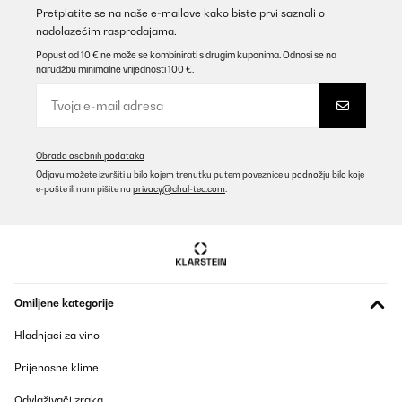
Prevedi
Pretplatite se na naše e-mailove kako biste prvi saznali o
nadolazećim rasprodajama.
POTVRĐENI PREGLED
Popust od 10 € ne može se kombinirati s drugim kuponima. Odnosi se na
narudžbu minimalne vrijednosti 100 €.
23/10/2025
Très bon emballage et le radiateur semble performant
Utilisateur d'Amazon
Obrada osobnih podataka
Prevedi
Odjavu možete izvršiti u bilo kojem trenutku putem poveznice u podnožju bilo koje
e-pošte ili nam pišite na
privacy@chal-tec.com
.
POTVRĐENI PREGLED
05/04/2025
Hatte meine Nachtspeicheröfen entfernt und mir drei von diesen
Heizkörpern bestellt zwei davon sind in den Gebrauch und stehen
in meinem Wohnzimmer der Verbrauch ist unheimlich niedrig die
Omiljene kategorije
Beschreibung passt auch hundertprozentig z.b wenn man die
umschmeißt oder das Fenster auf lässt schaltet sich sofort aus.
Hladnjaci za vino
Amazon-Benutzer
Prijenosne klime
Prevedi
Odvlaživači zraka