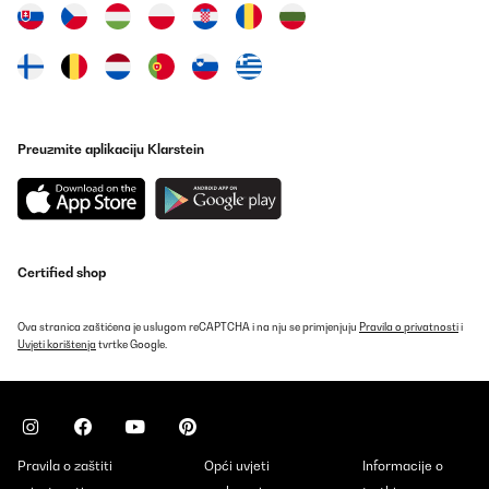
pièces manquantes moi même. Le vendeur voulait que je le renvoi
ce que j ai pas fait.
Utilisateur d'Amazon
Prevedi
Preuzmite aplikaciju Klarstein
Certified shop
Ova stranica zaštićena je uslugom reCAPTCHA i na nju se primjenjuju
Pravila o privatnosti
i
Uvjeti korištenja
tvrtke Google.
Pravila o zaštiti
Opći uvjeti
Informacije o