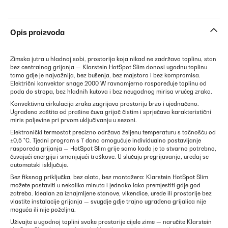
Opis proizvoda
Zimska jutra u hladnoj sobi, prostorija koja nikad ne zadržava toplinu, stan
bez centralnog grijanja — Klarstein HotSpot Slim donosi ugodnu toplinu
tamo gdje je najvažnija, bez bušenja, bez majstora i bez kompromisa.
Električni konvektor snage 2000 W ravnomjerno raspoređuje toplinu od
poda do stropa, bez hladnih kutova i bez neugodnog mirisa vrućeg zraka.
Konvektivna cirkulacija zraka zagrijava prostoriju brzo i ujednačeno.
Ugrađena zaštita od prašine čuva grijač čistim i sprječava karakteristični
miris paljevine pri prvom uključivanju u sezoni.
Elektronički termostat precizno održava željenu temperaturu s točnošću od
±0,5 °C. Tjedni program s 7 dana omogućuje individualno postavljanje
rasporeda grijanja — HotSpot Slim grije samo kada je to stvarno potrebno,
čuvajući energiju i smanjujući troškove. U slučaju pregrijavanja, uređaj se
automatski isključuje.
Bez fiksnog priključka, bez alata, bez montažera: Klarstein HotSpot Slim
možete postaviti u nekoliko minuta i jednako lako premjestiti gdje god
zatreba. Idealan za iznajmljene stanove, vikendice, urede ili prostorije bez
vlastite instalacije grijanja — svugdje gdje trajno ugrađena grijalica nije
moguća ili nije poželjna.
Uživajte u ugodnoj toplini svake prostorije cijele zime — naručite Klarstein