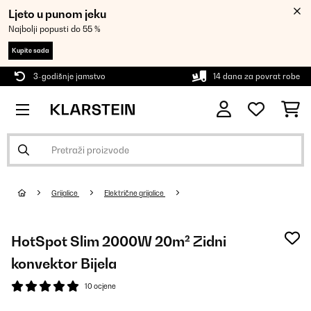
Ljeto u punom jeku
Najbolji popusti do 55 %
Kupite sada
3-godišnje jamstvo
14 dana za povrat robe
Grijalice
Električne grijalice
HotSpot Slim 2000W 20m² Zidni
konvektor Bijela
10 ocjene