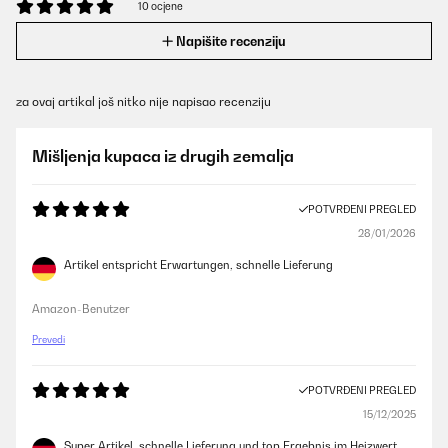
10 ocjene
Napišite recenziju
za ovaj artikal još nitko nije napisao recenziju
Mišljenja kupaca iz drugih zemalja
POTVRĐENI PREGLED
28/01/2026
Artikel entspricht Erwartungen, schnelle Lieferung
Amazon-Benutzer
Prevedi
POTVRĐENI PREGLED
15/12/2025
Super Artikel, schnelle Lieferung und top Ergebnis im Heizwert.