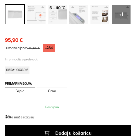
+1
95,90 €
-46%
Uvodna cijena:
179,90 €
Informacije o proizvodu
ŠIFRA: 10033016
PRIMARNA BOJA:
Bijela
Crna
Dostupno
Što znače statusi?
Dodaj u košaricu