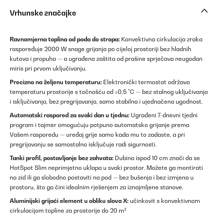
Vrhunske značajke
Ravnomjerna toplina od poda do stropa:
Konvektivna cirkulacija zraka
raspoređuje 2000 W snage grijanja po cijeloj prostoriji bez hladnih
kutova i propuha — a ugrađena zaštita od prašine sprječava neugodan
miris pri prvom uključivanju.
Precizno na željenu temperaturu:
Elektronički termostat održava
temperaturu prostorije s točnošću od ±0,5 °C — bez stalnog uključivanja
i isključivanja, bez pregrijavanja, samo stabilna i ujednačena ugodnost.
Automatski raspored za svaki dan u tjednu:
Ugrađeni 7-dnevni tjedni
program i tajmer omogućuju potpuno automatsko grijanje prema
Vašem rasporedu — uređaj grije samo kada mu to zadaste, a pri
pregrijavanju se samostalno isključuje radi sigurnosti.
Tanki profil, postavljanje bez zahvata:
Dubina ispod 10 cm znači da se
HotSpot Slim neprimjetno uklapa u svaki prostor. Možete ga montirati
na zid ili ga slobodno postaviti na pod — bez bušenja i bez izmjena u
prostoru, što ga čini idealnim rješenjem za iznajmljene stanove.
Aluminijski grijaći element u obliku slova X:
učinkovit s konvektivnom
cirkulacijom topline za prostorije do 20 m²