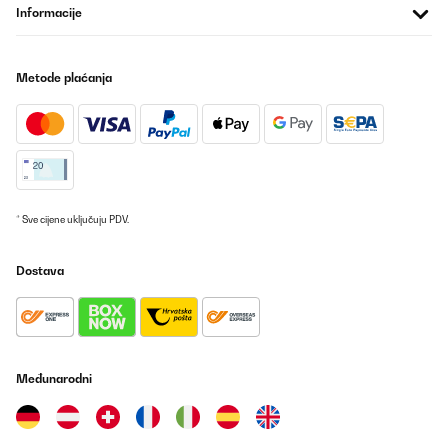
Informacije
01/04/2023
I have 2 of these set up in our home theater and daughter's
bedroom to eliminate having to heat the whole house at night.
Metode plaćanja
They work great using the scheduling program, although much
trial & error following the instructions on the manual, Being a
German product there is no fahrenheit option so I google'd the
equivalent and got 24C for a warm room.Also the heater makes
substantially loud beep when turned on AND when the automatic
mode turns it on. To disable it I had to open the back panel under
the control panel by removing the 3 screws (using a small flat
head screwdriver that fit into their funky screws) and then found
the large black round piezo unit. Pulled that off with a needle
* Sve cijene uključuju PDV.
nose plier and that stopped the beep. If you attempt this, makes
SURE you have the heater unplugged (duh!) from the wall.
Dostava
Amazon user
Prevedi
POTVRĐENI PREGLED
Međunarodni
30/11/2022
La pas de problème radiateur très bien. Qu il essaye de ne pas
oublier de mettre les portes roulettes et roulettes dans le carton.
Dommage de devoir le renvoyer juste pour ça. J ai été acheté les