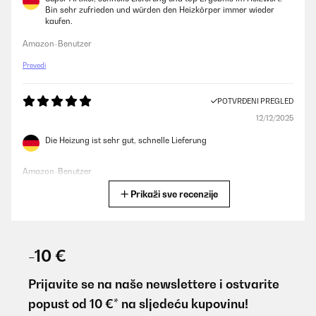
Bin sehr zufrieden und würden den Heizkörper immer wieder
kaufen.
Amazon-Benutzer
Prevedi
POTVRĐENI PREGLED
12/12/2025
Die Heizung ist sehr gut, schnelle Lieferung
Amazon-Benutzer
Prikaži sve recenzije
Prevedi
POTVRĐENI PREGLED
09/12/2025
-10 €
Top ! So wie beschrieben. Gute Qualität. Top Preis. Absolut lautlos!
Prijavite se na naše newslettere i ostvarite
Amazon-Benutzer
popust od 10 €* na sljedeću kupovinu!