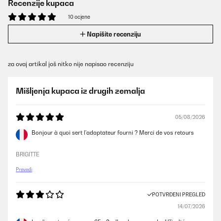
Recenzije kupaca
10 ocjene
Napišite recenziju
za ovaj artikal još nitko nije napisao recenziju
Mišljenja kupaca iz drugih zemalja
05/08/2026
Bonjour à quoi sert l'adaptateur fourni ? Merci de vos retours
BRIGITTE
Prevedi
POTVRĐENI PREGLED
14/07/2026