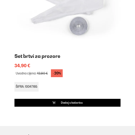
Set brtvi za prozore
34,90 €
-20%
Uvodna cijena:
43,90 €
ŠIFRA: 10047165
Dodaj u košaricu