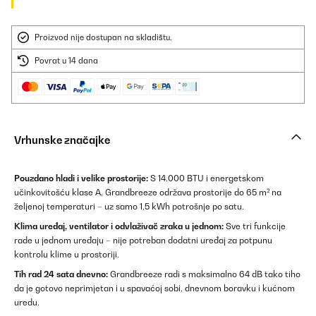
Proizvod nije dostupan na skladištu.
Povrat u 14 dana
Vrhunske značajke
Pouzdano hladi i velike prostorije:
S 14.000 BTU i energetskom
učinkovitošću klase A, Grandbreeze održava prostorije do 65 m² na
željenoj temperaturi – uz samo 1,5 kWh potrošnje po satu.
Klima uređaj, ventilator i odvlaživač zraka u jednom:
Sve tri funkcije
rade u jednom uređaju – nije potreban dodatni uređaj za potpunu
kontrolu klime u prostoriji.
Tih rad 24 sata dnevno:
Grandbreeze radi s maksimalno 64 dB tako tiho
da je gotovo neprimjetan i u spavaćoj sobi, dnevnom boravku i kućnom
uredu.