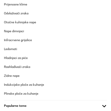
Klarstein Grandbreeze Smart Potable Air Conditioner 16000 BTU
Prijenosne klime
Beast Of A Cooling Machine!!!
Odvlaživači zraka
I already had a DeLonghi portable air conditioner with 11,500k
BTU cooling capacity which I regularly move from my living room
to my bedroom every night during the heatwave seasons which
Otočne kuhinjske nape
unfortunately not powerful enough for my 270sq ft living room
but perfect for my 168sq ft bedroom.
Nape dimnjaci
I now recently bought the Klarstein Grandbreeze Smart 16000
Infracrvene grijalice
BTU Portable Air Conditioner Black to use in my living room only.
After using this for a couple of hours, it chills like a pro! Dropped
Ledomati
28°C to 22°C in 20 mins on High, so cooling is top-notch. The 16k
BTU output is no joke — it’s a proper unit.
Hladnjaci za piće
Noise is where placement matters:
- On High @ 1m = 61 dB (like a fridge + fan).
Rashlađivači zraka
- On Low @ 1m = 58dB also (like a fridge + fan).
- On Sleep mode = 48-50 dB (library quiet).
Zidne nape
Pros:
Indukcijske ploče za kuhanje
- Serious cooling power for the price — chills a 30m² room no
problem_
- App control + WiFi works well from Cheltenham to phone
Plinske ploče za kuhanje
abroad_
- Build feels sturdy (vs cheaper 12k models)
- Comes with decent window kit + remote
Popularne teme
- Drainage is easy via hose tap_