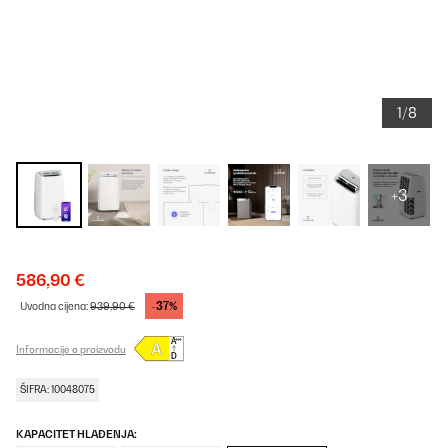
1/8
+3
586,90 €
-37%
Uvodna cijena:
939,90 €
Informacije o proizvodu
ŠIFRA: 10048075
KAPACITET HLAĐENJA: