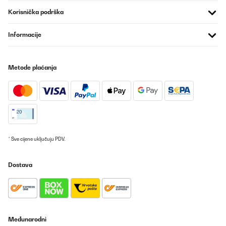
- Timer + multiple modes (Eco/Turbo/Sleep)
Korisnička podrška
Cons:
- Hose is short (1.5m), don’t expect to move it far from window.
Informacije
- No condensation tank level indicator (just a red light when it’s
full)
- Klarstein’s UK support is email and live chat on website only (no
phone help)
Metode plaćanja
Overall: If you’ve got space + position it right, this is a beast. 5
stars from me *****
Tee
Prevedi
* Sve cijene uključuju PDV.
POTVRĐENI PREGLED
27/06/2026
Dostava
Die Kühlleistung der Klimaanlage ist meiner Meinung nach doch
sehr ordentlich. Bei meiner offenen Dachgeschoss Wohnung 58
qm Fläche ( mit teil offenem Deckenbereich zur Dachgaube hin )
lag die Innenraumtemperatir bei 34°. Die Klimanlage hat es
relativ zügig geschafft auf 30° runter zu kühlen ( bei 39°
Außentemperatur wohl gemerkt und meine Wohnung war mit
einer Wärmelast schon vorbelastet durch die 34° ). Die
Međunarodni
Klimaanlage war dann auch sehr gut in der Lage die 30° zu