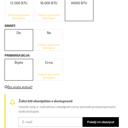
12.000 BTU
16.000 BTU
14000 BTU
Uskoro ponovno
Uskoro ponovno
dostupno
dostupno
SMART:
Da
Ne
Uskoro ponovno
dostupno
PRIMARNA BOJA:
Bijela
Crna
Uskoro ponovno
dostupno
Što znače statusi?
Želim biti obaviješten o dostupnosti
Unesite svoju e-mail adresu i obavijestit ćemo vas kada proizvod ponovno
bude dostupan.
Pošalji mi obavijest