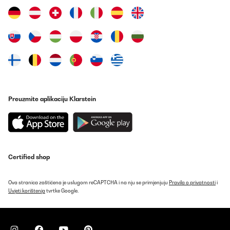
halten bis zum Ende des Abends. Sobald es draußen kälter wurde
kühlte die Klima auch wieder herunter. Sie lief unter extremen
Bedingungen 39° Außentemperatur das darf man nicht
vergessen
Angelika
Prevedi
POTVRĐENI PREGLED
Preuzmite aplikaciju Klarstein
27/06/2026
Excellent produit et d’une grande efficacité. Séjour 35m2. Malgré
la canicule des derniers jours, 39 sur le balcon plein sud séjour à
25 degrés constant. Autant faut il poser le calfeutrage fourni
avec.
Certified shop
laurent
Prevedi
Ova stranica zaštićena je uslugom reCAPTCHA i na nju se primjenjuju
Pravila o privatnosti
i
Uvjeti korištenja
tvrtke Google.
POTVRĐENI PREGLED
26/06/2026