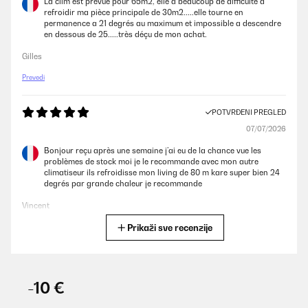
La clim est prévue pour 65m2, elle a beaucoup de difficulté a
refroidir ma pièce principale de 30m2.....elle tourne en
permanence a 21 degrés au maximum et impossible a descendre
en dessous de 25.....très déçu de mon achat.
Gilles
Prevedi
POTVRĐENI PREGLED
07/07/2026
Bonjour reçu après une semaine j’ai eu de la chance vue les
problèmes de stock moi je le recommande avec mon autre
climatiseur ils refroidisse mon living de 80 m kare super bien 24
degrés par grande chaleur je recommande
Vincent
Prikaži sve recenzije
Prevedi
POTVRĐENI PREGLED
02/07/2026
-10 €
Très bon produit, conforme à la description. Par contre je n'ai