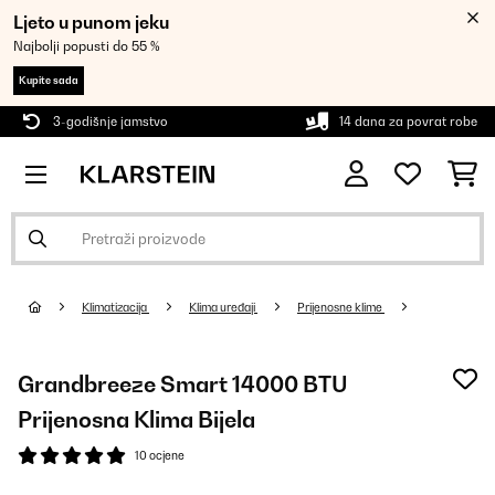
Ljeto u punom jeku
Najbolji popusti do 55 %
Kupite sada
3-godišnje jamstvo
14 dana za povrat robe
Klimatizacija
Klima uređaji
Prijenosne klime
Grandbreeze Smart 14000 BTU
Prijenosna Klima Bijela
10 ocjene