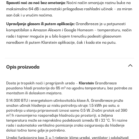
Spavati noć za noć bez ometanja:
Noćni način smanjuje razinu buke na
maksimalno 64 dB i automatski prilagođava rashladni učinak – za miran
san čak i u vrućim noćima.
Upravljanje glasom ili putem aplikacije:
Grandbreeze je u potpunosti
kompatibilan s Amazon Alexom i Google Homeom – temperaturu, način
rada i tajmer moguće je u bilo kojem trenutku podesiti glasovnom
naredbom ili putem Klarstein aplikacije, čak i kada ste na putu.
Opis proizvoda
Dosta je tropskih noći i pregrijanih ureda –
Klarstein
Grandbreeze
pouzdano hladi prostorije do 65 m² na ugodnu temperaturu, bez potrebe za
montažom ili dolaskom majstora.
S 14.000 BTU i energetskom učinkovitošću klase A, Grandbreeze pruža
snažan učinak hlađenja uz nisku potrošnju struje: 1,5 kWh po satu, a
potrošnja u stanju pripravnosti iznosi samo 0,5 W. Zračni protok od 390
m³/h ravnomjerno raspoređuje hladnoću po prostoriji, a željena
temperatura može se neprekidno podešavati između 18 i 32 °C. Tri razine
rada i automatsko vertikalno pomicanje zraka osiguravaju da hlađenje
dolazi točno tamo gdje je potrebno.
Uređaj funkcionira kao 3-u-1 rješenje: klima uređaj, ventilator i odvlaživač