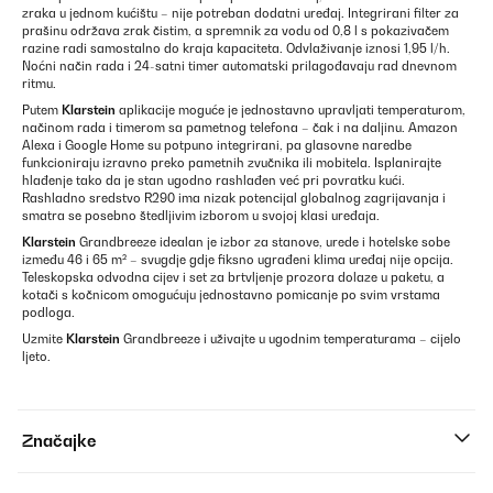
zraka u jednom kućištu – nije potreban dodatni uređaj. Integrirani filter za
prašinu održava zrak čistim, a spremnik za vodu od 0,8 l s pokazivačem
razine radi samostalno do kraja kapaciteta. Odvlaživanje iznosi 1,95 l/h.
Noćni način rada i 24-satni timer automatski prilagođavaju rad dnevnom
ritmu.
Putem
Klarstein
aplikacije moguće je jednostavno upravljati temperaturom,
načinom rada i timerom sa pametnog telefona – čak i na daljinu. Amazon
Alexa i Google Home su potpuno integrirani, pa glasovne naredbe
funkcioniraju izravno preko pametnih zvučnika ili mobitela. Isplanirajte
hlađenje tako da je stan ugodno rashlađen već pri povratku kući.
Rashladno sredstvo R290 ima nizak potencijal globalnog zagrijavanja i
smatra se posebno štedljivim izborom u svojoj klasi uređaja.
Klarstein
Grandbreeze idealan je izbor za stanove, urede i hotelske sobe
između 46 i 65 m² – svugdje gdje fiksno ugrađeni klima uređaj nije opcija.
Teleskopska odvodna cijev i set za brtvljenje prozora dolaze u paketu, a
kotači s kočnicom omogućuju jednostavno pomicanje po svim vrstama
podloga.
Uzmite
Klarstein
Grandbreeze i uživajte u ugodnim temperaturama – cijelo
ljeto.
Značajke