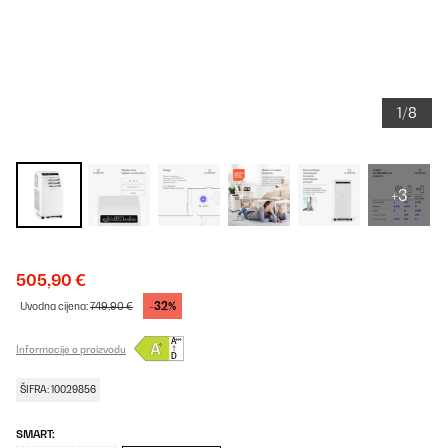
1/8
+3
505,90 €
-32%
Uvodna cijena:
749,90 €
Informacije o proizvodu
ŠIFRA: 10029856
SMART: