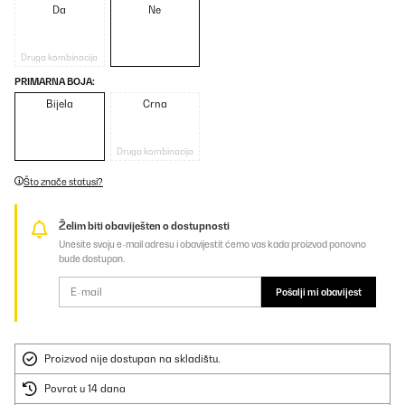
Da
Ne
Druga kombinacija
PRIMARNA BOJA:
Bijela
Crna
Druga kombinacija
Što znače statusi?
Želim biti obaviješten o dostupnosti
Unesite svoju e-mail adresu i obavijestit ćemo vas kada proizvod ponovno
bude dostupan.
Pošalji mi obavijest
Proizvod nije dostupan na skladištu.
Povrat u 14 dana