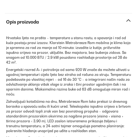
Opis proizvoda
Hrvatsko ljeto ne prašta – temperature u stanu rastu, a spavanje i rad od
kuće postaju pravi izazov. Klarstein Metrobreeze Rom mobilna je klima koja
je spremna za rad za manje od 10 minuta: izvadite iz kutije, pričvrstite
ispušno crijevo na prozor, uključite. Bez majstora, bez bušenja zidova. Sa
snagom od 10.000 BTU / 2,9 kW pouzdano rashlađuje prostorije od 28 do
42 m².
Energetski razred A+ i potrošnja od samo 920 W znače da možete uživati u
ugodnoj temperaturi cijelo ljeto bez straha od računa za struju. Temperaturu
podešavate po vlastitoj mjeri – od 16 do 30 °C – a integrirani način rada za
odvlaživanje uklanja višak vlage iz zraka i čini prostor ugodnijim čak i na
sparnim danima. Maksimalna razina buke od 63 dB omogućuje miran rad i
noću.
Zahvaljujući kotačićima na dnu, Metrobreeze Rom lako prelazi iz dnevnog
boravka u spavaću sobu ili kućni ured. Teleskopsko ispušno crijevo s brtvom
za prozor odvodi topli zrak van bez povratnog propuha – odgovara
standardnim prozorskim okvirima za nagibne prozore (visina + visina +
širina prozora < 3,90 m). LED zaslon istovremeno prikazuje željenu i
trenutnu temperaturu, a 24-satni tajmer omogućuje pametno planiranje:
pokrenite hlađenje unaprijed pa uđite u rashlađen stan.