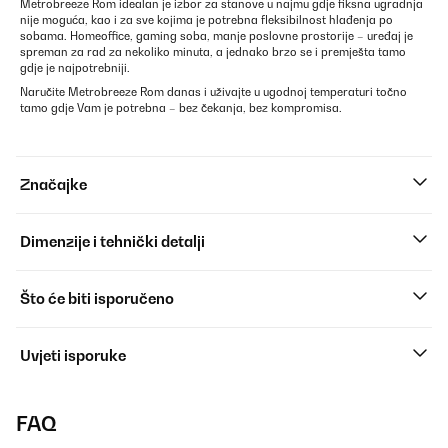
Metrobreeze Rom idealan je izbor za stanove u najmu gdje fiksna ugradnja
nije moguća, kao i za sve kojima je potrebna fleksibilnost hlađenja po
sobama. Homeoffice, gaming soba, manje poslovne prostorije – uređaj je
spreman za rad za nekoliko minuta, a jednako brzo se i premješta tamo
gdje je najpotrebniji.
Naručite Metrobreeze Rom danas i uživajte u ugodnoj temperaturi točno
tamo gdje Vam je potrebna – bez čekanja, bez kompromisa.
Značajke
Dimenzije i tehnički detalji
Što će biti isporučeno
Uvjeti isporuke
FAQ