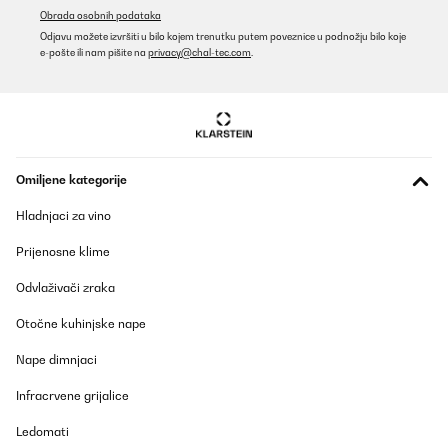
Obrada osobnih podataka
Odjavu možete izvršiti u bilo kojem trenutku putem poveznice u podnožju bilo koje
e-pošte ili nam pišite na
privacy@chal-tec.com
.
Omiljene kategorije
Hladnjaci za vino
Prijenosne klime
Odvlaživači zraka
Otočne kuhinjske nape
Nape dimnjaci
Infracrvene grijalice
Ledomati