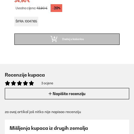
34,90 €
-20%
Uvodna cijena:
43,90 €
ŠIFRA: 10047165
Dodaj u košaricu
Recenzije kupaca
3 ocjene
Napišite recenziju
za ovaj artikal još nitko nije napisao recenziju
Mišljenja kupaca iz drugih zemalja