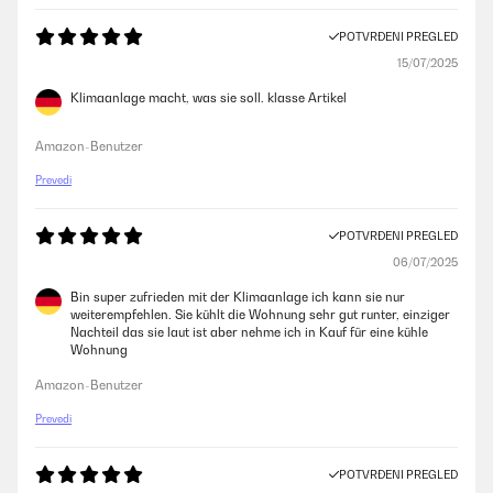
POTVRĐENI PREGLED
15/07/2025
Klimaanlage macht, was sie soll. klasse Artikel
Amazon-Benutzer
Prevedi
POTVRĐENI PREGLED
06/07/2025
Bin super zufrieden mit der Klimaanlage ich kann sie nur
weiterempfehlen. Sie kühlt die Wohnung sehr gut runter, einziger
Nachteil das sie laut ist aber nehme ich in Kauf für eine kühle
Wohnung
Amazon-Benutzer
Prevedi
POTVRĐENI PREGLED