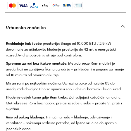
Vrhunske značajke
Rashlađuje čak i veće prostorije:
Snaga od 10.000 BTU / 2,9 kW
dovoljna je za učinkovito hlađenje prostorija do 42 m², a energetski
razred A+ drži potrošnju struje pod kontrolom.
Spreman za rad bez ikakve montaže:
Metrobreeze Rom mobilni je
uređaj koji ne zahtijeva fiksnu ugradnju – priključen i u pogonu za manje
od 10 minuta od otvaranja kutije.
Miran san i po najtoplijim noćima:
Uz razinu buke od najviše 63 dB,
uređaj radi dovoljno tiho za spavaću sobu, dnevni boravak i kućni ured.
Hlađenje uvijek tamo gdje Vam treba:
Zahvaljujući kotačićima na dnu,
Metrobreeze Rom bez napora prelazi iz sobe u sobu – pratite Vi, prati i
svježina.
Više od pukog hlađenja:
Tri načina rada – hlađenje, odvlaživanje i
ventilator – pokrivaju različite potrebe, od ljetne vrućine do sparnih
jesenskih dana.