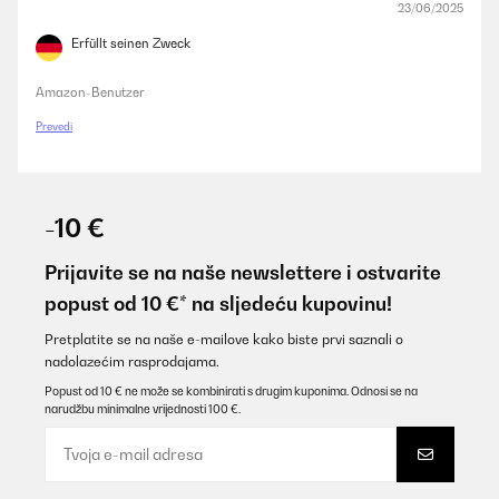
23/06/2025
Erfüllt seinen Zweck
Amazon-Benutzer
Prevedi
-10 €
Prijavite se na naše newslettere i ostvarite
popust od 10 €* na sljedeću kupovinu!
Pretplatite se na naše e-mailove kako biste prvi saznali o
nadolazećim rasprodajama.
Popust od 10 € ne može se kombinirati s drugim kuponima. Odnosi se na
narudžbu minimalne vrijednosti 100 €.