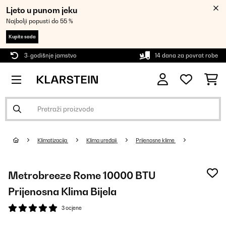
Ljeto u punom jeku
Najbolji popusti do 55 %
Kupite sada
3-godišnje jamstvo
14 dana za povrat robe
Klimatizacija
Klima uređaji
Prijenosne klime
Metrobreeze Rome 10000 BTU
Prijenosna Klima Bijela
3 ocjene