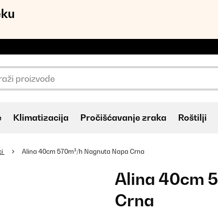
eku
e
Klimatizacija
Pročišćavanje zraka
Roštilji
ci
Alina 40cm 570m³/h Nagnuta Napa Crna
Alina 40cm 
Crna