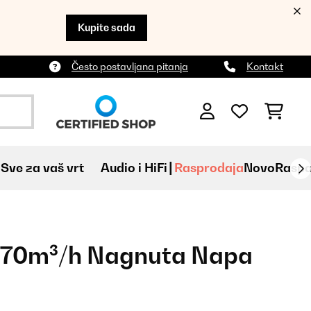
Kupite sada
Često postavljana pitanja
Kontakt
Sve za vaš vrt
Audio i HiFi
Rasprodaja
Novo
Raspa
570m³/h Nagnuta Napa