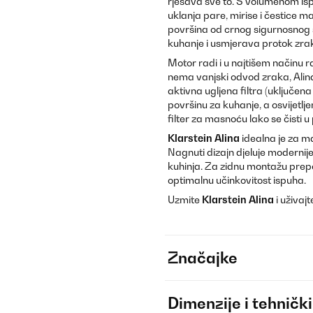
rješava sve to. S volumenom i
uklanja pare, mirise i čestice 
površina od crnog sigurnosnog st
kuhanje i usmjerava protok zraka
Motor radi i u najtišem načinu r
nema vanjski odvod zraka, Alin
aktivna ugljena filtra (uključen
površinu za kuhanje, a osvijetl
filter za masnoću lako se čisti 
Klarstein Alina
idealna je za m
Nagnuti dizajn djeluje modernije
kuhinja. Za zidnu montažu prep
optimalnu učinkovitost ispuha.
Uzmite
Klarstein Alina
i uživaj
Značajke
Dimenzije i tehnički