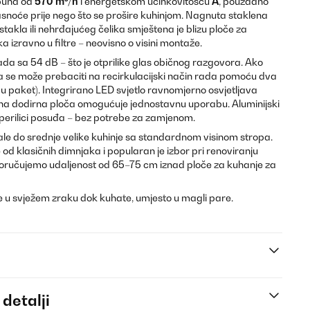
spuha od
570 m³/h
i energetskom učinkovitošću
A
, pouzdano
masnoće prije nego što se prošire kuhinjom. Nagnuta staklena
akla ili nehrđajućeg čelika smještena je blizu ploče za
 izravno u filtre – neovisno o visini montaže.
ada sa 54 dB – što je otprilike glas običnog razgovora. Ako
a se može prebaciti na recirkulacijski način rada pomoću dva
a u paket). Integrirano LED svjetlo ravnomjerno osvjetljava
jena dodirna ploča omogućuje jednostavnu uporabu. Aluminijski
u perilici posuđa – bez potrebe za zamjenom.
ale do srednje velike kuhinje sa standardnom visinom stropa.
 od klasičnih dimnjaka i popularan je izbor pri renoviranju
oručujemo udaljenost od 65–75 cm iznad ploče za kuhanje za
te u svježem zraku dok kuhate, umjesto u magli pare.
 detalji