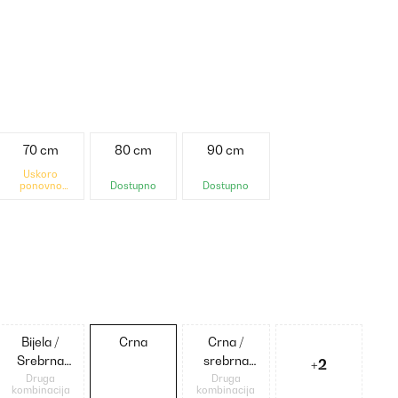
70 cm
80 cm
90 cm
Uskoro
ponovno
Dostupno
Dostupno
dostupno
Bijela /
Crna
Crna /
Srebrna
srebrna
+2
metalik
metalik
Druga
Druga
kombinacija
kombinacija