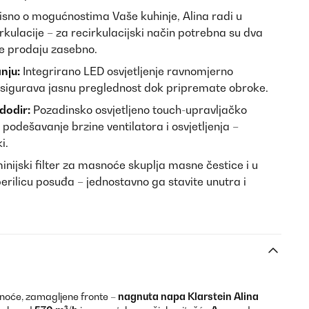
sno o mogućnostima Vaše kuhinje, Alina radi u
rkulacije – za recirkulacijski način potrebna su dva
 se prodaju zasebno.
nju:
Integrirano LED osvjetljenje ravnomjerno
 osigurava jasnu preglednost dok pripremate obroke.
dodir:
Pozadinsko osvjetljeno touch-upravljačko
podešavanje brzine ventilatora i osvjetljenja –
i.
nijski filter za masnoće skuplja masne čestice i u
perilicu posuđa – jednostavno ga stavite unutra i
noće, zamagljene fronte –
nagnuta napa Klarstein Alina