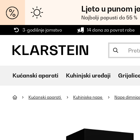
Ljeto u punom j
Najbolji popusti do 55 %
3-godišnje jamstvo
14 dana za povrat robe
Kućanski aparati
Kuhinjski uređaji
Grijalic
Kućanski aparati
Kuhinjske nape
Nape dimnja