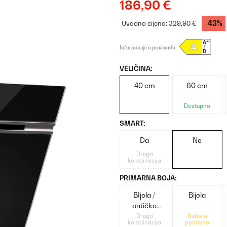
186,90 €
-43%
Uvodna cijena:
329,90 €
Informacije o proizvodu
VELIČINA:
40 cm
60 cm
Dostupno
SMART:
Da
Ne
Druga
kombinacija
PRIMARNA BOJA:
BIjela /
Bijela
antičko
zlato
Druga
Uskoro
kombinacija
ponovno
metalik