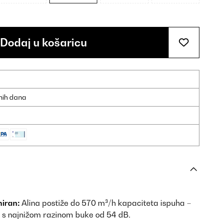
Dodaj u košaricu
dnih dana
miran:
Alina postiže do 570 m³/h kapaciteta ispuha –
a s najnižom razinom buke od 54 dB.