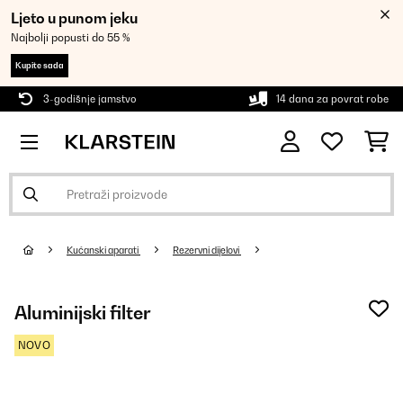
Ljeto u punom jeku
Najbolji popusti do 55 %
Kupite sada
3-godišnje jamstvo
14 dana za povrat robe
Kućanski aparati
Rezervni dijelovi
Aluminijski filter
NOVO