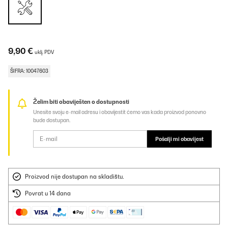
9,90 €
uklj. PDV
ŠIFRA: 10047603
Želim biti obaviješten o dostupnosti
Unesite svoju e-mail adresu i obavijestit ćemo vas kada proizvod ponovno
bude dostupan.
Pošalji mi obavijest
Proizvod nije dostupan na skladištu.
Povrat u 14 dana