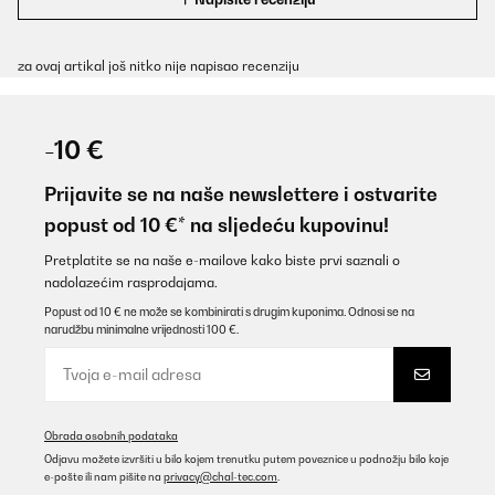
za ovaj artikal još nitko nije napisao recenziju
-10 €
Prijavite se na naše newslettere i ostvarite
popust od 10 €* na sljedeću kupovinu!
Pretplatite se na naše e-mailove kako biste prvi saznali o
nadolazećim rasprodajama.
Popust od 10 € ne može se kombinirati s drugim kuponima. Odnosi se na
narudžbu minimalne vrijednosti 100 €.
Obrada osobnih podataka
Odjavu možete izvršiti u bilo kojem trenutku putem poveznice u podnožju bilo koje
e-pošte ili nam pišite na
privacy@chal-tec.com
.