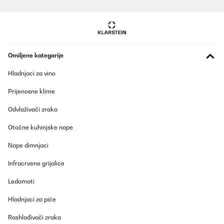
Omiljene kategorije
Hladnjaci za vino
Prijenosne klime
Odvlaživači zraka
Otočne kuhinjske nape
Nape dimnjaci
Infracrvene grijalice
Ledomati
Hladnjaci za piće
Rashlađivači zraka