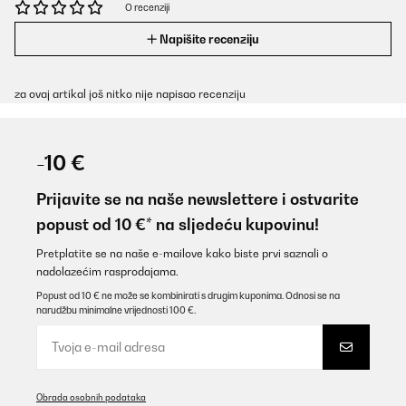
O recenziji
Napišite recenziju
za ovaj artikal još nitko nije napisao recenziju
-10 €
Prijavite se na naše newslettere i ostvarite
popust od 10 €* na sljedeću kupovinu!
Pretplatite se na naše e-mailove kako biste prvi saznali o
nadolazećim rasprodajama.
Popust od 10 € ne može se kombinirati s drugim kuponima. Odnosi se na
narudžbu minimalne vrijednosti 100 €.
Obrada osobnih podataka