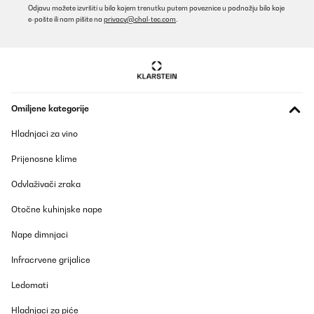
Odjavu možete izvršiti u bilo kojem trenutku putem poveznice u podnožju bilo koje
e-pošte ili nam pišite na
privacy@chal-tec.com
.
Omiljene kategorije
Hladnjaci za vino
Prijenosne klime
Odvlaživači zraka
Otočne kuhinjske nape
Nape dimnjaci
Infracrvene grijalice
Ledomati
Hladnjaci za piće