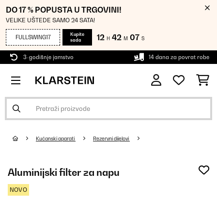
DO 17 % POPUSTA U TRGOVINI!
VELIKE UŠTEDE SAMO 24 SATA!
Kupite
12
42
07
FULLSWING17
H
M
S
sada
3-godišnje jamstvo
14 dana za povrat robe
Kućanski aparati
Rezervni dijelovi
Aluminijski filter za napu
NOVO