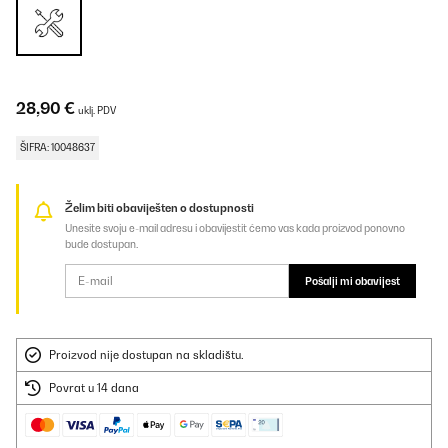
28,90 €
uklj. PDV
ŠIFRA: 10048637
Želim biti obaviješten o dostupnosti
Unesite svoju e-mail adresu i obavijestit ćemo vas kada proizvod ponovno
bude dostupan.
Pošalji mi obavijest
Proizvod nije dostupan na skladištu.
Povrat u 14 dana