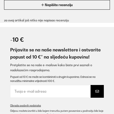
Napišite recenziju
za ovaj artikal još nitko nije napisao recenziju
-10 €
Prijavite se na naše newslettere i ostvarite
popust od 10 €* na sljedeću kupovinu!
Pretplatite se na naše e-mailove kako biste prvi saznali o
nadolazećim rasprodajama.
Popust od 10 € ne može se kombinirati s drugim kuponima. Odnosi se na
narudžbu minimalne vrijednosti 100 €.
Obrada osobnih podataka
Odjavu možete izvršiti u bilo kojem trenutku putem poveznice u podnožju bilo koje