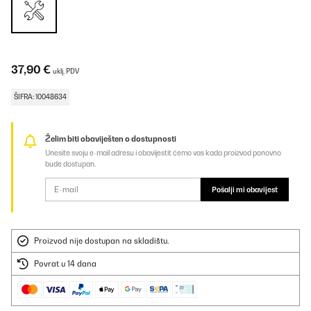
37,90 €
uklj. PDV
ŠIFRA: 10048634
Želim biti obaviješten o dostupnosti
Unesite svoju e-mail adresu i obavijestit ćemo vas kada proizvod ponovno
bude dostupan.
Pošalji mi obavijest
Proizvod nije dostupan na skladištu.
Povrat u 14 dana