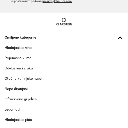
e-pošte ili nam pišite na
privacy@chal-tec.com
.
Omiljene kategorije
Hladnjaci za vino
Prijenosne klime
Odvlaživači zraka
Otočne kuhinjske nape
Nape dimnjaci
Infracrvene grijalice
Ledomati
Hladnjaci za piće