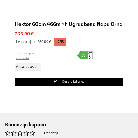
Hektor 60cm 466m³/h Ugradbena Napa Crna
H
Na
236,90 €
25
-34%
Uvodna cijena:
359,90 €
Uv
Informacije o
proizvodu
Inf
pro
ŠIFRA: 10045328
ŠI
Dodaj u košaricu
Recenzije kupaca
O recenziji