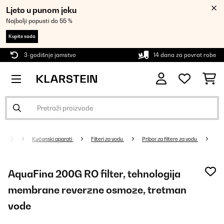
Ljeto u punom jeku
Najbolji popusti do 55 %
Kupite sada
3-godišnje jamstvo
14 dana za povrat robe
Kućanski aparati
Filteri za vodu
Pribor za filtere za vodu
AquaFina 200G RO filter, tehnologija
membrane reverzne osmoze, tretman
vode