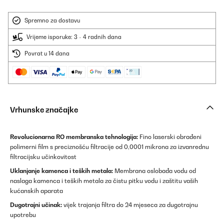
Spremno za dostavu
Vrijeme isporuke: 3 - 4 radnih dana
Povrat u 14 dana
Vrhunske značajke
Revolucionarna RO membranska tehnologija:
Fino laserski obrađeni
polimerni film s preciznošću filtracije od 0,0001 mikrona za izvanrednu
filtracijsku učinkovitost
Uklanjanje kamenca i teških metala:
Membrana oslobađa vodu od
naslaga kamenca i teških metala za čistu pitku vodu i zaštitu vaših
kućanskih aparata
Dugotrajni učinak:
vijek trajanja filtra do 24 mjeseca za dugotrajnu
upotrebu