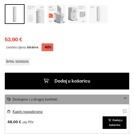
53,90 €
-40%
Uvodna cijena:
89,90 €
ŠIFRA: 10045505
Dodaj u košaricu
Dostupno i u drugoj kvaliteti
Kupiti raspakirano
Dodaj u
48,00 €
uklj. PDV
košaricu