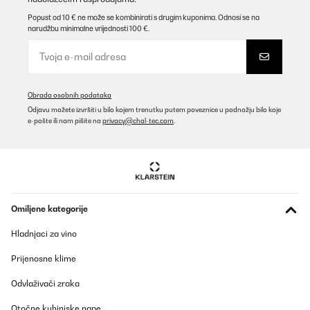
Popust od 10 € ne može se kombinirati s drugim kuponima. Odnosi se na
narudžbu minimalne vrijednosti 100 €.
Obrada osobnih podataka
Odjavu možete izvršiti u bilo kojem trenutku putem poveznice u podnožju bilo koje
e-pošte ili nam pišite na
privacy@chal-tec.com
.
Omiljene kategorije
Hladnjaci za vino
Prijenosne klime
Odvlaživači zraka
Otočne kuhinjske nape