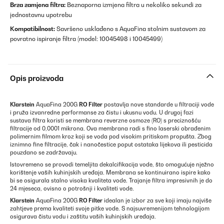
Brza zamjena filtra:
Beznaporna izmjena filtra u nekoliko sekundi za
jednostavnu upotrebu
Kompatibilnost:
Savršeno usklađeno s AquaFina stolnim sustavom za
povratno ispiranje filtra (model: 10045498 i 10045499)
Opis proizvoda
Klarstein
AquaFina 200G
RO Filter
postavlja nove standarde u filtraciji vode
i pruža izvanredne performanse za čistu i ukusnu vodu. U drugoj fazi
sustava filtra koristi se membrana reverzne osmoze (RO) s preciznošću
filtracije od 0,0001 mikrona. Ova membrana radi s fino laserski obrađenim
polimernim filmom kroz koji se voda pod visokim pritiskom propušta. Zbog
iznimno fine filtracije, čak i nanočestice poput ostataka lijekova ili pesticida
pouzdano se zadržavaju.
Istovremeno se provodi temeljita dekalcifikacija vode, što omogućuje nježno
korištenje vaših kuhinjskih uređaja. Membrana se kontinuirano ispire kako
bi se osigurala stalno visoka kvaliteta vode. Trajanje filtra impresivnih je do
24 mjeseca, ovisno o potrošnji i kvaliteti vode.
Klarstein
AquaFina 200G
RO Filter
idealan je izbor za sve koji imaju najviše
zahtjeve prema kvaliteti svoje pitke vode. S najsuvremenijom tehnologijom
osigurava čistu vodu i zaštitu vaših kuhinjskih uređaja.