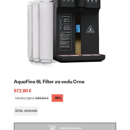
AquaFina 6L Filter za vodu Crna
572,90 €
-35%
Uvodna cijena:
889,90 €
ŠIFRA: 10045499
Dodaj u košaricu