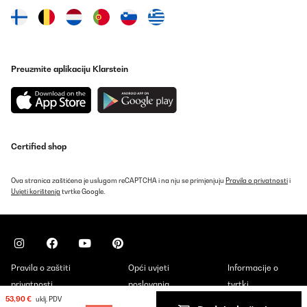
Preuzmite aplikaciju Klarstein
Certified shop
Ova stranica zaštićena je uslugom reCAPTCHA i na nju se primjenjuju
Pravila o privatnosti
i
Uvjeti korištenja
tvrtke Google.
Pravila o zaštiti
Opći uvjeti
Informacije o
privatnosti
poslovanja
tvrtki
53,90 €
uklj. PDV