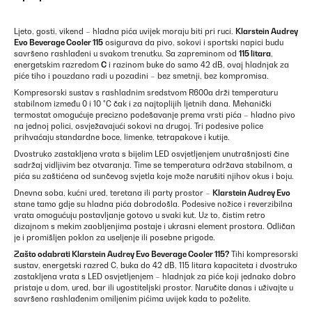
Ljeto, gosti, vikend – hladna pića uvijek moraju biti pri ruci.
Klarstein Audrey
Evo Beverage Cooler 115
osigurava da pivo, sokovi i sportski napici budu
savršeno rashlađeni u svakom trenutku. Sa zapreminom od
115 litara
,
energetskim razredom
C
i razinom buke do samo 42 dB, ovaj hladnjak za
piće tiho i pouzdano radi u pozadini – bez smetnji, bez kompromisa.
Kompresorski sustav s rashladnim sredstvom R600a drži temperaturu
stabilnom između 0 i 10 °C čak i za najtoplijih ljetnih dana. Mehanički
termostat omogućuje precizno podešavanje prema vrsti pića – hladno pivo
na jednoj polici, osvježavajući sokovi na drugoj. Tri podesive police
prihvaćaju standardne boce, limenke, tetrapakove i kutije.
Dvostruko zastakljena vrata s bijelim LED osvjetljenjem unutrašnjosti čine
sadržaj vidljivim bez otvaranja. Time se temperatura održava stabilnom, a
pića su zaštićena od sunčevog svjetla koje može narušiti njihov okus i boju.
Dnevna soba, kućni ured, teretana ili party prostor –
Klarstein Audrey Evo
stane tamo gdje su hladna pića dobrodošla. Podesive nožice i reverzibilna
vrata omogućuju postavljanje gotovo u svaki kut. Uz to, čistim retro
dizajnom s mekim zaobljenjima postaje i ukrasni element prostora. Odličan
je i promišljen poklon za useljenje ili posebne prigode.
Zašto odabrati Klarstein Audrey Evo Beverage Cooler 115?
Tihi kompresorski
sustav, energetski razred C, buka do 42 dB, 115 litara kapaciteta i dvostruko
zastakljena vrata s LED osvjetljenjem – hladnjak za piće koji jednako dobro
pristaje u dom, ured, bar ili ugostiteljski prostor. Naručite danas i uživajte u
savršeno rashlađenim omiljenim pićima uvijek kada to poželite.