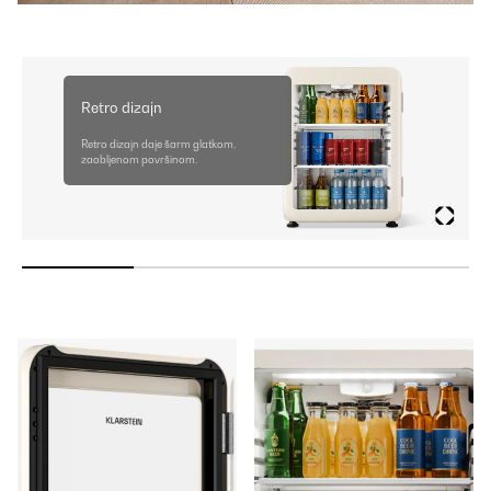
Retro dizajn
Retro dizajn daje šarm glatkom,
zaobljenom površinom.