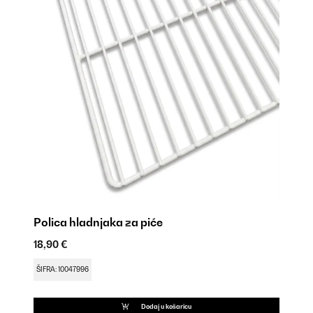
Polica hladnjaka za piće
18,90 €
Hl
16
ŠIFRA: 10047996
ŠI
Dodaj u košaricu