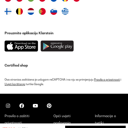
Preuzmite aplikaciju Klarstein
Certified shop
Ova stranica zaštićena je uslugom reCAPTCHA i na nju se primjenjuju
Pravila o privatnosti
i
Uvjeti korištenja
tvrtke Google.
Pravila o zaštiti
Opći uvjeti
Informacije o
privatnosti
poslovanja
tvrtki