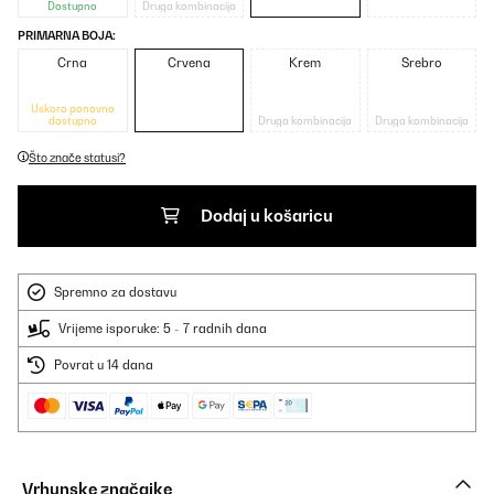
Dostupno
Druga kombinacija
PRIMARNA BOJA:
Crna
Crvena
Krem
Srebro
Uskoro ponovno
dostupno
Druga kombinacija
Druga kombinacija
Što znače statusi?
Dodaj u košaricu
Spremno za dostavu
Vrijeme isporuke: 5 - 7 radnih dana
Povrat u 14 dana
Vrhunske značajke