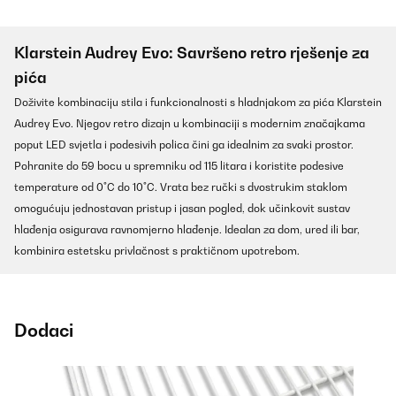
Klarstein Audrey Evo: Savršeno retro rješenje za
pića
Doživite kombinaciju stila i funkcionalnosti s hladnjakom za pića Klarstein
Audrey Evo. Njegov retro dizajn u kombinaciji s modernim značajkama
poput LED svjetla i podesivih polica čini ga idealnim za svaki prostor.
Pohranite do 59 bocu u spremniku od 115 litara i koristite podesive
temperature od 0°C do 10°C. Vrata bez ručki s dvostrukim staklom
omogućuju jednostavan pristup i jasan pogled, dok učinkovit sustav
hlađenja osigurava ravnomjerno hlađenje. Idealan za dom, ured ili bar,
kombinira estetsku privlačnost s praktičnom upotrebom.
Dodaci