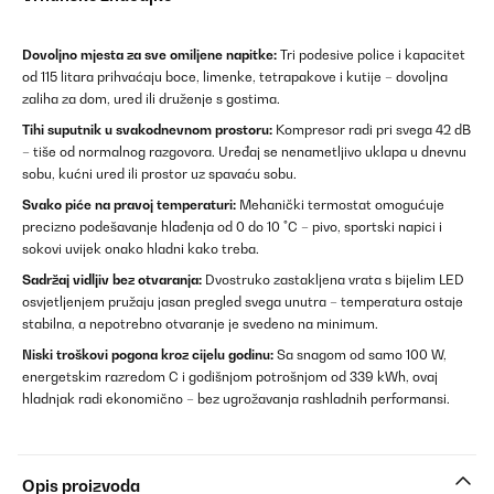
Dovoljno mjesta za sve omiljene napitke:
Tri podesive police i kapacitet
od 115 litara prihvaćaju boce, limenke, tetrapakove i kutije – dovoljna
zaliha za dom, ured ili druženje s gostima.
Tihi suputnik u svakodnevnom prostoru:
Kompresor radi pri svega 42 dB
– tiše od normalnog razgovora. Uređaj se nenametljivo uklapa u dnevnu
sobu, kućni ured ili prostor uz spavaću sobu.
Svako piće na pravoj temperaturi:
Mehanički termostat omogućuje
precizno podešavanje hlađenja od 0 do 10 °C – pivo, sportski napici i
sokovi uvijek onako hladni kako treba.
Sadržaj vidljiv bez otvaranja:
Dvostruko zastakljena vrata s bijelim LED
osvjetljenjem pružaju jasan pregled svega unutra – temperatura ostaje
stabilna, a nepotrebno otvaranje je svedeno na minimum.
Niski troškovi pogona kroz cijelu godinu:
Sa snagom od samo 100 W,
energetskim razredom C i godišnjom potrošnjom od 339 kWh, ovaj
hladnjak radi ekonomično – bez ugrožavanja rashladnih performansi.
Opis proizvoda