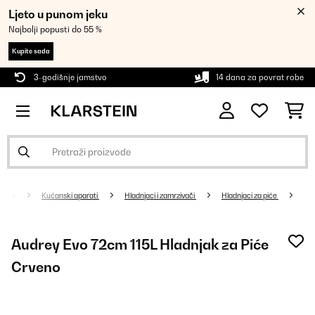
Ljeto u punom jeku
Najbolji popusti do 55 %
Kupite sada
3-godišnje jamstvo
14 dana za povrat robe
Kućanski aparati
Hladnjaci i zamrzivači
Hladnjaci za piće
Audrey Evo 72cm 115L Hladnjak za Piće
Crveno