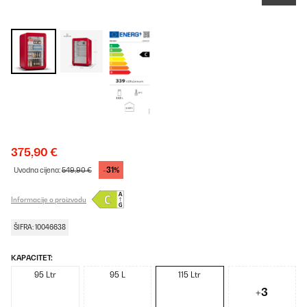
375,90 €
-31%
Uvodna cijena:
549,90 €
Informacije o proizvodu
ŠIFRA: 10046638
KAPACITET:
95 Ltr
95 L
115 Ltr
+3