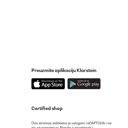
Preuzmite aplikaciju Klarstein
Certified shop
Ova stranica zaštićena je uslugom reCAPTCHA i na
nju se primjenjuju
Pravila o privatnosti
i