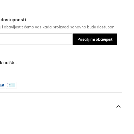
o dostupnosti
su i obavijestit ćemo vas kada proizvod ponovno bude dostupan.
Pošalji mi obavijest
kladištu.