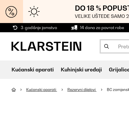
DO 18 % POPUS
VELIKE UŠTEDE SAMO 2
3-godišnje jamstvo
14 dana za povrat robe
Kućanski aparati
Kuhinjski uređaji
Grijalic
Kućanski aparati
Rezervni dijelovi
BC zamjensk