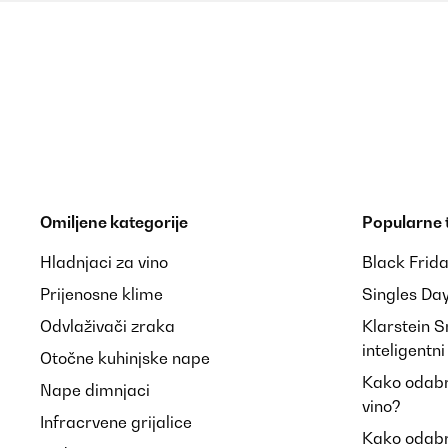
Omiljene kategorije
Popularne
Hladnjaci za vino
Black Frid
Prijenosne klime
Singles Da
Odvlaživači zraka
Klarstein 
inteligentn
Otočne kuhinjske nape
Kako odabra
Nape dimnjaci
vino?
Infracrvene grijalice
Kako odabr