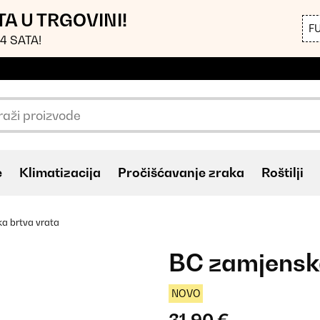
TA U TRGOVINI!
F
4 SATA!
e
Klimatizacija
Pročišćavanje zraka
Roštilji
a brtva vrata
BC zamjenska
NOVO