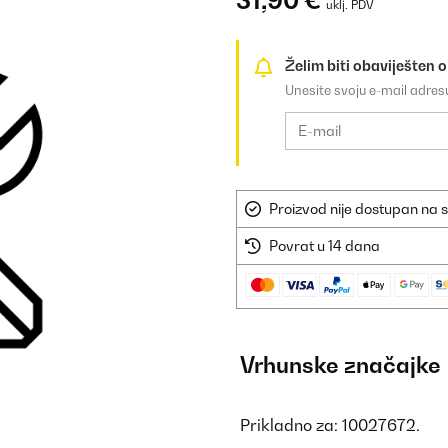
31,90 €
uklj. PDV
Želim biti obaviješten 
Unesite svoju e-mail adre
Proizvod nije dostupan na s
Povrat u 14 dana
Vrhunske značajke
Prikladno za: 10027672.