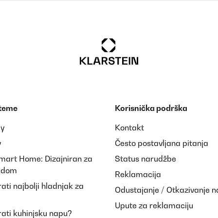
 teme
Korisnička podrška
ay
Kontakt
y
Često postavljana pitanja
Smart Home: Dizajniran za
Status narudžbe
i dom
Reklamacija
ti najbolji hladnjak za
Odustajanje / Otkazivanje 
Upute za reklamaciju
ati kuhinjsku napu?