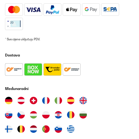
POTVRĐENI PREGLED
25/09/2025
Sieht gut aus, die gewünschte Gradzahl ist leicht einstellbar und
es geht viel mehr rein als in einen einfachen Kühlschrank.
Amazon-Benutzer
* Sve cijene uključuju PDV.
Prevedi
Dostava
POTVRĐENI PREGLED
21/09/2025
Toller kleiner Kühlschrank, genau wie ich ihn mir vorgestellt habe.
Obwohl so kompakt, geht doch einiges hinein. Und stylisch sieht
Međunarodni
er auch noch aus. Die Lieferung erfolgte auch sehr schnell. Ich bin
sehr zufrieden mit dem Gerät.
Amazon-Benutzer
Prevedi
POTVRĐENI PREGLED
29/08/2025