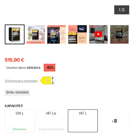
1/8
+3
515,90 €
-42%
Uvodna cijena:
899,90 €
Informacije o proizvodu
ŠIFRA: 10045900
KAPACITET:
124 L
147 Ltr
147 L
+8
Dostupno
Druga kombinacija