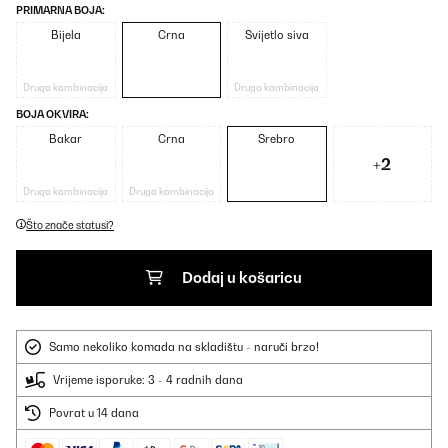
PRIMARNA BOJA:
Bijela
Crna
Svijetlo siva
Druga kombinacija
Druga kombinacija
BOJA OKVIRA:
Bakar
Crna
Srebro
+2
Druga kombinacija
Druga kombinacija
Što znače statusi?
Dodaj u košaricu
Samo nekoliko komada na skladištu - naruči brzo!
Vrijeme isporuke: 3 - 4 radnih dana
Povrat u 14 dana