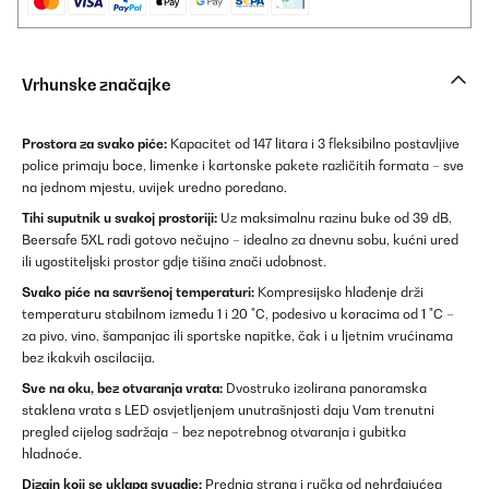
Vrhunske značajke
Prostora za svako piće:
Kapacitet od 147 litara i 3 fleksibilno postavljive
police primaju boce, limenke i kartonske pakete različitih formata – sve
na jednom mjestu, uvijek uredno poredano.
Tihi suputnik u svakoj prostoriji:
Uz maksimalnu razinu buke od 39 dB,
Beersafe 5XL radi gotovo nečujno – idealno za dnevnu sobu, kućni ured
ili ugostiteljski prostor gdje tišina znači udobnost.
Svako piće na savršenoj temperaturi:
Kompresijsko hlađenje drži
temperaturu stabilnom između 1 i 20 °C, podesivo u koracima od 1 °C –
za pivo, vino, šampanjac ili sportske napitke, čak i u ljetnim vrućinama
bez ikakvih oscilacija.
Sve na oku, bez otvaranja vrata:
Dvostruko izolirana panoramska
staklena vrata s LED osvjetljenjem unutrašnjosti daju Vam trenutni
pregled cijelog sadržaja – bez nepotrebnog otvaranja i gubitka
hladnoće.
Dizajn koji se uklapa svugdje:
Prednja strana i ručka od nehrđajućeg