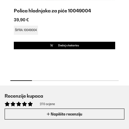
Polica hladnjaka za piće 10049004
39,90 €
Hl
1
ŠIFRA: 10049004
39
Dodaj u košaricu
ŠI
Recenzije kupaca
270 ocjene
Napišite recenziju