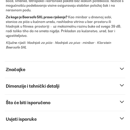
boce, limenke, tetrapake i kartonske pakete bez ikakvih poteškoća. Nožice s
mogućnošću podešavanja visine osiguravaju stabilan položaj čak i na
neravnom podu.
Za koga je Beersafe 5XL pravo rješenje?
Kao minibar u dnevnoj sobi,
stanica za pića u kućnom uredu, rashladna vitrina u bar-prostoru ili
hladnjak u fitness-prostoriji – uz maksimalnu razinu buke od svega 39 dB,
radi toliko tiho da ne smeta nigdje. Prikladan za kućanstvo, ured, bar i
ugostiteljstvo.
Ključne riječi: hladnjak za pića · hladnjak za pivo · minibar · Klarstein
Beersafe 5XL
Značajke
Dimenzije i tehnički detalji
Što će biti isporučeno
Uvjeti isporuke