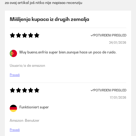
za ovaj artikal još nitko nije napisao recenziju
Mišljenja kupaca iz drugih zemalja
POTVRĐENI PREGLED
24/01/2026
Muy buena,enfría super bien,aunque hace un poco de ruido.
Usuario/a de amazon
Prevedi
POTVRĐENI PREGLED
17/01/2026
Funktioniert super
Amazon-Benutzer
Prevedi