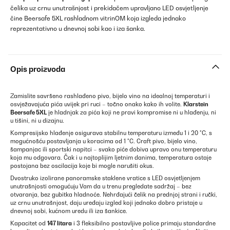
čelika uz crnu unutrašnjost i prekidačem upravljano LED osvjetljenje
čine Beersafe 5XL rashladnom vitrinOM koja izgleda jednako
reprezentativno u dnevnoj sobi kao i iza šanka.
Opis proizvoda
Zamislite savršeno rashlađeno pivo, bijelo vino na idealnoj temperaturi i
osvježavajuća pića uvijek pri ruci – točno onako kako ih volite.
Klarstein
Beersafe 5XL
je hladnjak za pića koji ne pravi kompromise ni u hlađenju, ni
u tišini, ni u dizajnu.
Kompresijsko hlađenje osigurava stabilnu temperaturu između 1 i 20 °C, s
mogućnošću postavljanja u koracima od 1 °C. Craft pivo, bijelo vino,
šampanjac ili sportski napitci – svako piće dobiva upravo onu temperaturu
koja mu odgovara. Čak i u najtoplijim ljetnim danima, temperatura ostaje
postojana bez oscilacija koje bi mogle narušiti okus.
Dvostruko izolirane panoramske staklene vratice s LED osvjetljenjem
unutrašnjosti omogućuju Vam da u trenu pregledate sadržaj – bez
otvaranja, bez gubitka hladnoće. Nehrđajući čelik na prednjoj strani i ručki,
uz crnu unutrašnjost, daju uređaju izgled koji jednako dobro pristaje u
dnevnoj sobi, kućnom uredu ili iza šankice.
Kapacitet od
147 litara
i 3 fleksibilno postavljive police primaju standardne