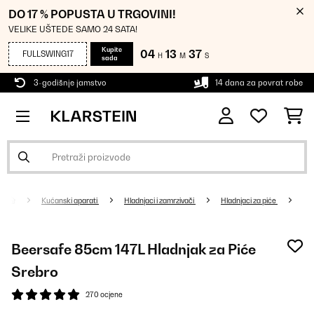
DO 17 % POPUSTA U TRGOVINI!
VELIKE UŠTEDE SAMO 24 SATA!
Kupite
04
13
37
FULLSWING17
H
M
S
sada
3-godišnje jamstvo
14 dana za povrat robe
Kućanski aparati
Hladnjaci i zamrzivači
Hladnjaci za piće
Beersafe 85cm 147L Hladnjak za Piće
Srebro
270 ocjene