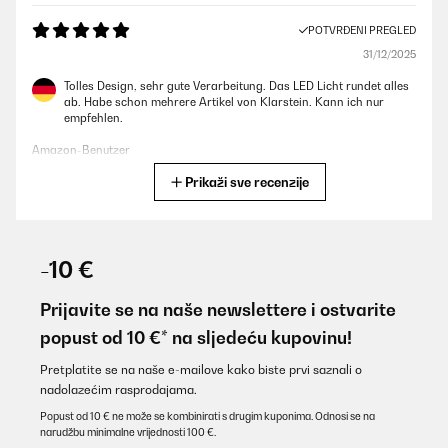
POTVRĐENI PREGLED
31/12/2025
Tolles Design, sehr gute Verarbeitung. Das LED Licht rundet alles
ab. Habe schon mehrere Artikel von Klarstein. Kann ich nur
empfehlen.
Amazon-Benutzer
Prikaži sve recenzije
Prevedi
POTVRĐENI PREGLED
09/11/2025
-10 €
Für eine Party gekauft. Läuft leise, kühlt gut, sieht klasse aus auf
der überdachten Terrasse..
Prijavite se na naše newslettere i ostvarite
popust od 10 €* na sljedeću kupovinu!
Amazon-Benutzer
Prevedi
Pretplatite se na naše e-mailove kako biste prvi saznali o
nadolazećim rasprodajama.
Popust od 10 € ne može se kombinirati s drugim kuponima. Odnosi se na
POTVRĐENI PREGLED
narudžbu minimalne vrijednosti 100 €.
05/11/2025