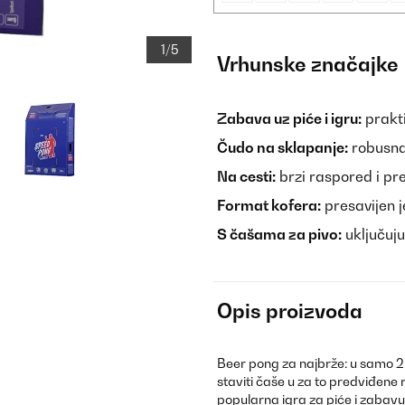
1/5
Vrhunske značajke
Zabava uz piće i igru:
prakti
Čudo na sklapanje:
robusna
Na cesti:
brzi raspored i pr
Format kofera:
presavijen j
S čašama za pivo:
uključuju
Opis proizvoda
Beer pong za najbrže: u samo 2 mi
staviti čaše u za to predviđene 
popularna igra za piće i zabavu