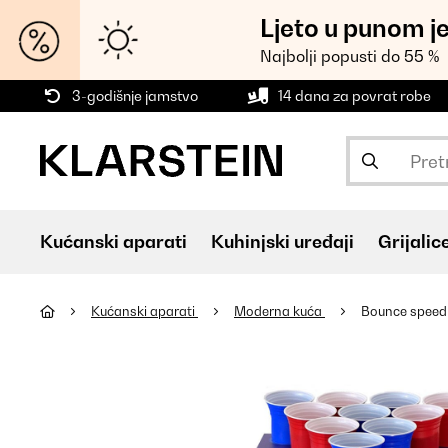
Ljeto u punom j
Najbolji popusti do 55 %
3-godišnje jamstvo
14 dana za povrat robe
Kućanski aparati
Kuhinjski uređaji
Grijalic
Kućanski aparati
Moderna kuća
Bounce speed