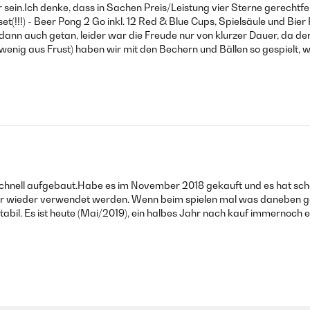
 sein.Ich denke, dass in Sachen Preis/Leistung vier Sterne gerechtfer
!) - Beer Pong 2 Go inkl. 12 Red & Blue Cups, Spielsäule und Bier P
 auch getan, leider war die Freude nur von klurzer Dauer, da der o
 wenig aus Frust) haben wir mit den Bechern und Bällen so gespielt,
schnell aufgebaut.Habe es im November 2018 gekauft und es hat scho
er wieder verwendet werden. Wenn beim spielen mal was daneben ge
 stabil. Es ist heute (Mai/2019), ein halbes Jahr nach kauf immernoch