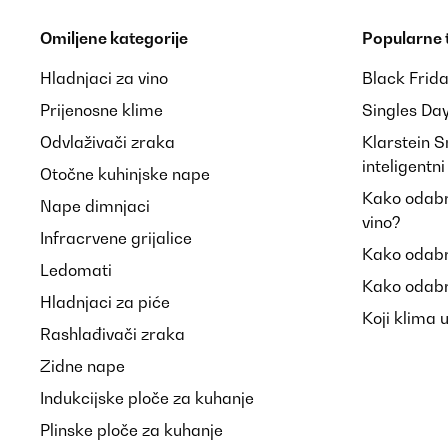
Omiljene kategorije
Popularne
Hladnjaci za vino
Black Frid
Prijenosne klime
Singles Da
Odvlaživači zraka
Klarstein 
inteligentn
Otočne kuhinjske nape
Kako odabra
Nape dimnjaci
vino?
Infracrvene grijalice
Kako odabr
Ledomati
Kako odabr
Hladnjaci za piće
Koji klima 
Rashlađivači zraka
Zidne nape
Indukcijske ploče za kuhanje
Plinske ploče za kuhanje