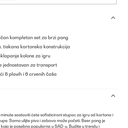
čan kompletan set za brzi pong
, tiskana kartonska konstrukcija
eklapanje kolone za igru
e jednostavan za transport
ći 6 plavih i 6 crvenih čaša
nute sastaviti ćete sofisticirani stupac za igru ​​od kartona i
rupe. Samo ulijte pivo i zabava može početi. Beer pong je
 koja je posebno popularna u SAD-u. Budite u trendu i