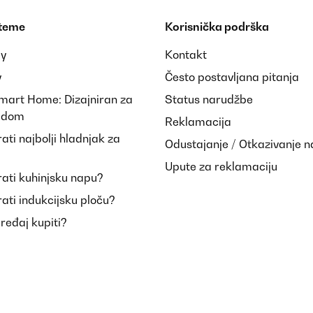
 teme
Korisnička podrška
ay
Kontakt
y
Često postavljana pitanja
Smart Home: Dizajniran za
Status narudžbe
i dom
Reklamacija
ti najbolji hladnjak za
Odustajanje / Otkazivanje 
Upute za reklamaciju
ati kuhinjsku napu?
ati indukcijsku ploču?
uređaj kupiti?