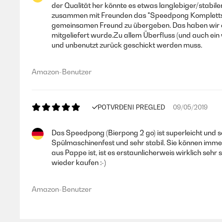
der Qualität her könnte es etwas langlebiger/stabiler
zusammen mit Freunden das "Speedpong Komplettset(!!
gemeinsamen Freund zu übergeben. Das haben wir dann
mitgeliefert wurde.Zu allem Überfluss (und auch ein
und unbenutzt zurück geschickt werden muss.
Amazon-Benutzer
POTVRĐENI PREGLED
09/05/2019
Das Speedpong (Bierpong 2 go) ist superleicht und 
Spülmaschinenfest und sehr stabil. Sie können imm
aus Pappe ist, ist es erstaunlicherweis wirklich sehr
wieder kaufen :-)
Amazon-Benutzer