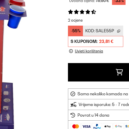
-33%
Uvodna cijena:
79,90 €
2 ocjene
-55%
KOD:
SALE55P
S KUPONOM:
23,81 €
Uvjeti korištenja
Samo nekoliko komada na sk
Vrijeme isporuke: 5 - 7 ra
Povrat u 14 dana