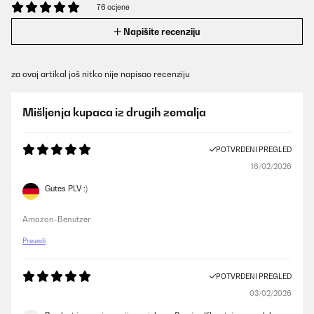
76 ocjene
Napišite recenziju
za ovaj artikal još nitko nije napisao recenziju
Mišljenja kupaca iz drugih zemalja
POTVRĐENI PREGLED
16/02/2026
Gutes PLV :)
Amazon-Benutzer
Prevedi
POTVRĐENI PREGLED
03/02/2026