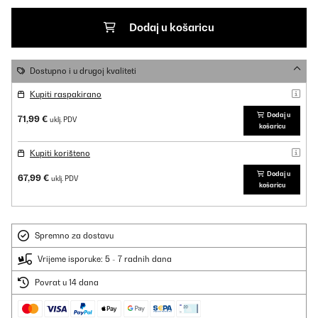
Dodaj u košaricu
Dostupno i u drugoj kvaliteti
Kupiti raspakirano
Dodaj u
71,99 €
uklj. PDV
košaricu
Kupiti korišteno
Dodaj u
67,99 €
uklj. PDV
košaricu
Spremno za dostavu
Vrijeme isporuke: 5 - 7 radnih dana
Povrat u 14 dana