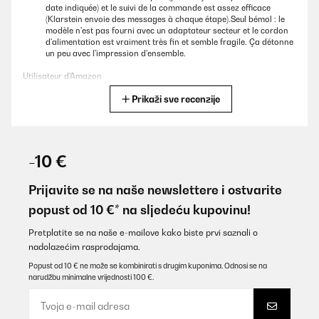
date indiquée) et le suivi de la commande est assez efficace
(Klarstein envoie des messages à chaque étape).Seul bémol : le
modèle n'est pas fourni avec un adaptateur secteur et le cordon
d'alimentation est vraiment très fin et semble fragile. Ça détonne
un peu avec l'impression d'ensemble.
Utilisateur d'Amazon
Prikaži sve recenzije
Prevedi
POTVRĐENI PREGLED
10/01/2026
-10 €
Bin soweit zufrieden mit der Box. Etwas das mir nicht gefällt ist
das am für Strom ein USB A Adapter benötigt. Da sollte man mit
Prijavite se na naše newslettere i ostvarite
der Zeit gehen.
popust od 10 €* na sljedeću kupovinu!
Amazon-Benutzer
Pretplatite se na naše e-mailove kako biste prvi saznali o
Prevedi
nadolazećim rasprodajama.
Popust od 10 € ne može se kombinirati s drugim kuponima. Odnosi se na
narudžbu minimalne vrijednosti 100 €.
POTVRĐENI PREGLED
03/01/2026
Perfect