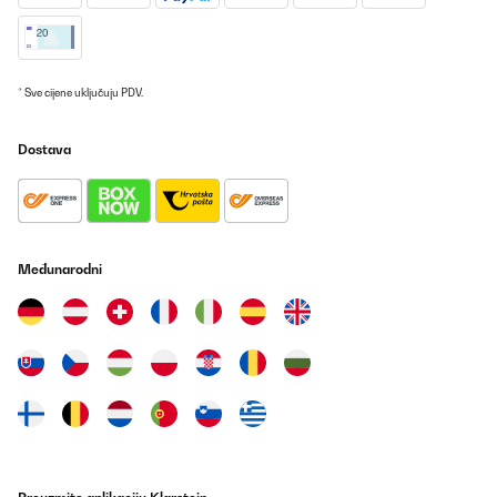
08/07/2025
Wirklich guter Hingucker für teure Uhren. Nahezu geräuschlos,
hält Uhren 24h einsatzbereit.
Amazon-Benutzer
* Sve cijene uključuju PDV.
Prevedi
Dostava
POTVRĐENI PREGLED
25/06/2025
Tolles Produkt
Međunarodni
Amazon-Benutzer
Prevedi
POTVRĐENI PREGLED
24/06/2025
C’est comme sur les photos de présentation. L’alimentation, je
trouve un légère au niveau du choix de diamètre de câble.
Connecté à un chargeur de téléphone, cela semble fonctionner.