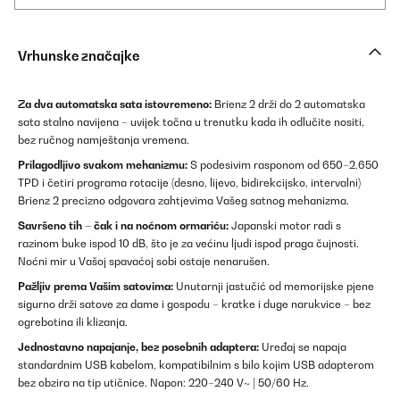
Vrhunske značajke
Za dva automatska sata istovremeno:
Brienz 2 drži do 2 automatska
sata stalno navijena – uvijek točna u trenutku kada ih odlučite nositi,
bez ručnog namještanja vremena.
Prilagodljivo svakom mehanizmu:
S podesivim rasponom od 650–2.650
TPD i četiri programa rotacije (desno, lijevo, bidirekcijsko, intervalni)
Brienz 2 precizno odgovara zahtjevima Vašeg satnog mehanizma.
Savršeno tih – čak i na noćnom ormariću:
Japanski motor radi s
razinom buke ispod 10 dB, što je za većinu ljudi ispod praga čujnosti.
Noćni mir u Vašoj spavaćoj sobi ostaje nenarušen.
Pažljiv prema Vašim satovima:
Unutarnji jastučić od memorijske pjene
sigurno drži satove za dame i gospodu – kratke i duge narukvice – bez
ogrebotina ili klizanja.
Jednostavno napajanje, bez posebnih adaptera:
Uređaj se napaja
standardnim USB kabelom, kompatibilnim s bilo kojim USB adapterom
bez obzira na tip utičnice. Napon: 220–240 V~ | 50/60 Hz.