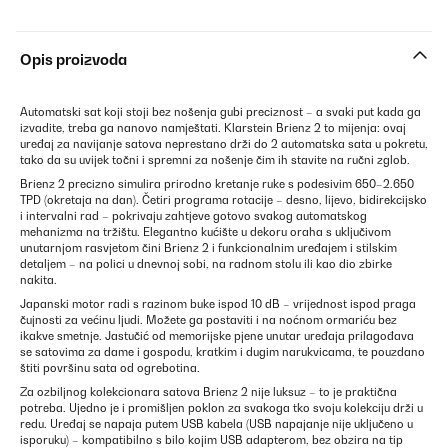
Opis proizvoda
Automatski sat koji stoji bez nošenja gubi preciznost – a svaki put kada ga
izvadite, treba ga nanovo namještati. Klarstein Brienz 2 to mijenja: ovaj
uređaj za navijanje satova neprestano drži do 2 automatska sata u pokretu,
tako da su uvijek točni i spremni za nošenje čim ih stavite na ručni zglob.
Brienz 2 precizno simulira prirodno kretanje ruke s podesivim 650–2.650
TPD (okretaja na dan). Četiri programa rotacije – desno, lijevo, bidirekcijsko
i intervalni rad – pokrivaju zahtjeve gotovo svakog automatskog
mehanizma na tržištu. Elegantno kućište u dekoru oraha s uključivom
unutarnjom rasvjetom čini Brienz 2 i funkcionalnim uređajem i stilskim
detaljem – na polici u dnevnoj sobi, na radnom stolu ili kao dio zbirke
nakita.
Japanski motor radi s razinom buke ispod 10 dB – vrijednost ispod praga
čujnosti za većinu ljudi. Možete ga postaviti i na noćnom ormariću bez
ikakve smetnje. Jastučić od memorijske pjene unutar uređaja prilagođava
se satovima za dame i gospodu, kratkim i dugim narukvicama, te pouzdano
štiti površinu sata od ogrebotina.
Za ozbiljnog kolekcionara satova Brienz 2 nije luksuz – to je praktična
potreba. Ujedno je i promišljen poklon za svakoga tko svoju kolekciju drži u
redu. Uređaj se napaja putem USB kabela (USB napajanje nije uključeno u
isporuku) – kompatibilno s bilo kojim USB adapterom, bez obzira na tip