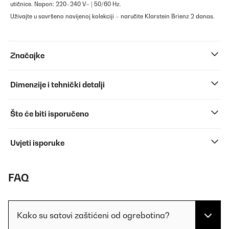
utičnice. Napon: 220–240 V~ | 50/60 Hz.
Uživajte u savršeno navijenoj kolekciji – naručite Klarstein Brienz 2 danas.
Značajke
Dimenzije i tehnički detalji
Što će biti isporučeno
Uvjeti isporuke
FAQ
Kako su satovi zaštićeni od ogrebotina?