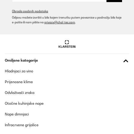
Obrada osobnih podataka
Amazon user
Odjavu možete izvršiti u bilo kojem trenutku putem poveznice u podnožju bilo koje
Prevedi
e-pošte ili nam pišite na
privacy@chal-tec.com
.
POTVRĐENI PREGLED
11/07/2025
Der Klarstein Uhrenbeweger überzeugt mich rundum. Optisch
macht er mit der holzoptik Oberfläche, der Acryl‑Tür und der
Omiljene kategorije
dezenten blauen LED‑Beleuchtung richtig was her. Ideal, um seine
Automatikuhren auch stilvoll zu präsentieren.Er läuft sehr leise,
Hladnjaci za vino
die 4 verschiedenen TPD‑Einstellungen (Umdrehungen pro Tag)
sind praktisch, um ihn auf unterschiedliche Werke einzustellen.
Prijenosne klime
Die Uhren sitzen sicher in den Haltern und werden gleichmäßig
bewegt. Auch die Tür schließt sauber und schützt vor Staub. Ich
werde auch noch einen zweiten Kaufen, sobald ich eine weitere
Odvlaživači zraka
Automatikuhr kaufe. Dazu kommt dass er auch super in ein kallax
Fach passt.Fazit: Wer einen zuverlässigen und optisch
Otočne kuhinjske nape
ansprechenden Watch Winder für mehrere Uhren sucht, ist hier
richtig. Sieht gut aus, arbeitet leise und macht genau, was er soll.
Nape dimnjaci
Absolute Empfehlung.
Infracrvene grijalice
Amazon-Benutzer