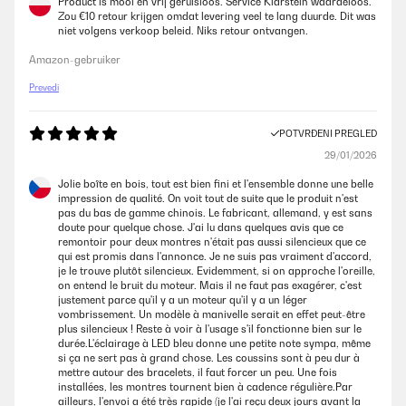
Product is mooi en vrij geruisloos. Service Klarstein waardeloos.
Zou €10 retour krijgen omdat levering veel te lang duurde. Dit was
niet volgens verkoop beleid. Niks retour ontvangen.
Amazon-gebruiker
Prevedi
POTVRĐENI PREGLED
29/01/2026
Jolie boîte en bois, tout est bien fini et l'ensemble donne une belle
impression de qualité. On voit tout de suite que le produit n'est
pas du bas de gamme chinois. Le fabricant, allemand, y est sans
doute pour quelque chose. J'ai lu dans quelques avis que ce
remontoir pour deux montres n'était pas aussi silencieux que ce
qui est promis dans l'annonce. Je ne suis pas vraiment d'accord,
je le trouve plutôt silencieux. Evidemment, si on approche l'oreille,
on entend le bruit du moteur. Mais il ne faut pas exagérer, c'est
justement parce qu'il y a un moteur qu'il y a un léger
vombrissement. Un modèle à manivelle serait en effet peut-être
plus silencieux ! Reste à voir à l'usage s'il fonctionne bien sur le
durée.L'éclairage à LED bleu donne une petite note sympa, même
si ça ne sert pas à grand chose. Les coussins sont à peu dur à
mettre autour des bracelets, il faut forcer un peu. Une fois
installées, les montres tournent bien à cadence régulière.Par
ailleurs, l'envoi a été très rapide (je l'ai reçu deux jours avant la