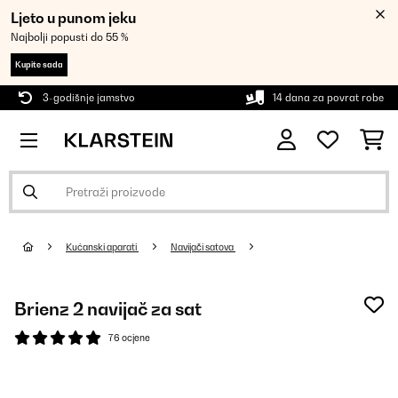
Ljeto u punom jeku
Najbolji popusti do 55 %
Kupite sada
3-godišnje jamstvo
14 dana za povrat robe
Kućanski aparati
Navijači satova
Brienz 2 navijač za sat
76 ocjene