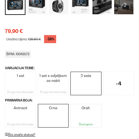
+2
79,90 €
-38%
Uvodna cijena:
129,90 €
ŠIFRA: 10045573
VARIJACIJA TEME:
1 sat
1 sat s odjeljkom
2 sata
za nakit
+4
Druga kombinacija
Druga kombinacija
PRIMARNA BOJA:
Antracit
Crna
Orah
Druga kombinacija
Dostupno
Što znače statusi?