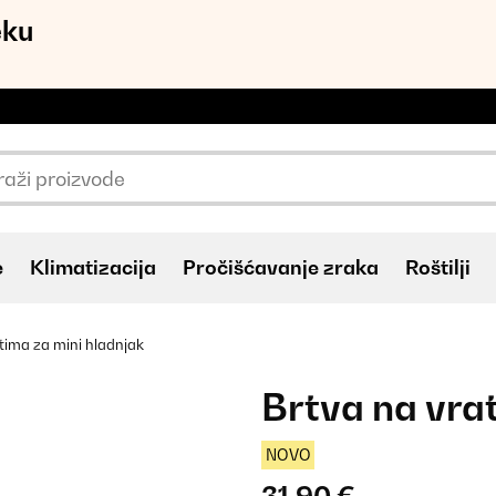
eku
e
Klimatizacija
Pročišćavanje zraka
Roštilji
tima za mini hladnjak
Brtva na vra
NOVO