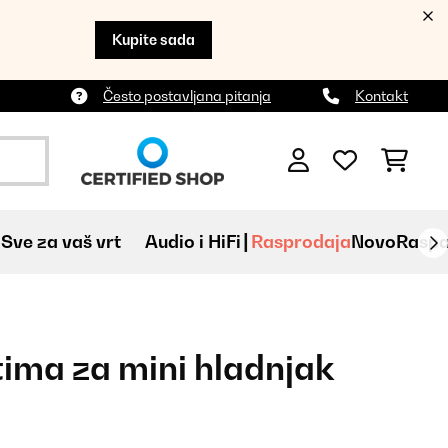
Kupite sada
Često postavljana pitanja
Kontakt
Sve za vaš vrt
Audio i HiFi
Rasprodaja
Novo
Raspa
tima za mini hladnjak