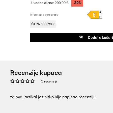
-32%
Uvodna cijena:
299,00 €
Informacije o proizvodu
ŠIFRA: 10032853
Dodaj u košar
Recenzije kupaca
O recenziji
za ovaj artikal još nitko nije napisao recenziju