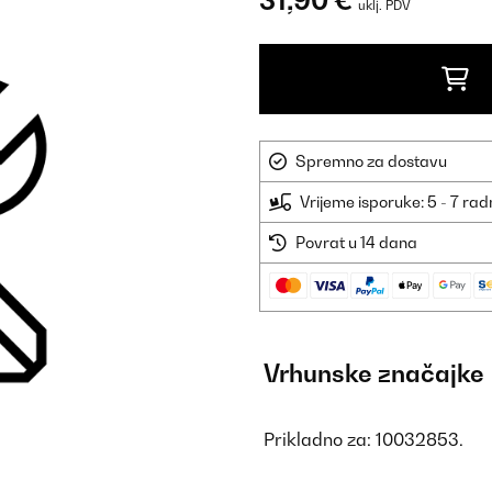
31,90 €
uklj. PDV
Spremno za dostavu
Vrijeme isporuke: 5 - 7 ra
Povrat u 14 dana
Vrhunske značajke
Prikladno za: 10032853.