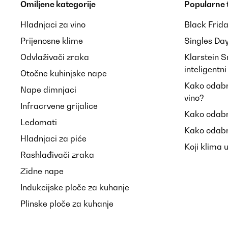
Omiljene kategorije
Popularne
Hladnjaci za vino
Black Frid
Prijenosne klime
Singles Da
Odvlaživači zraka
Klarstein 
inteligentn
Otočne kuhinjske nape
Kako odabra
Nape dimnjaci
vino?
Infracrvene grijalice
Kako odabr
Ledomati
Kako odabr
Hladnjaci za piće
Koji klima 
Rashlađivači zraka
Zidne nape
Indukcijske ploče za kuhanje
Plinske ploče za kuhanje