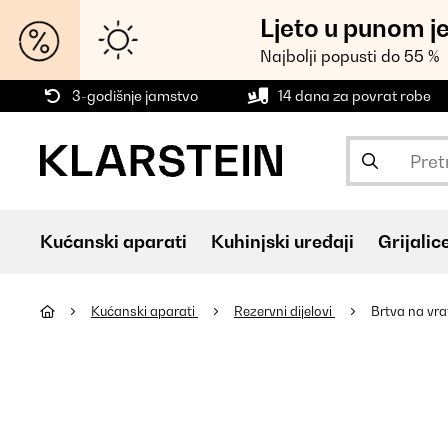
Ljeto u punom j
Najbolji popusti do 55 %
3-godišnje jamstvo
14 dana za povrat robe
Kućanski aparati
Kuhinjski uređaji
Grijalic
Kućanski aparati
Rezervni dijelovi
Brtva na vra