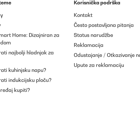
 teme
Korisnička podrška
ay
Kontakt
y
Često postavljana pitanja
Smart Home: Dizajniran za
Status narudžbe
i dom
Reklamacija
ti najbolji hladnjak za
Odustajanje / Otkazivanje 
Upute za reklamaciju
ati kuhinjsku napu?
ati indukcijsku ploču?
uređaj kupiti?