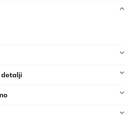
 detalji
eno