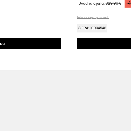
-
Uvodna cijena:
329,90 €
Informacije o proizvodu
ŠIFRA: 10034548
icu