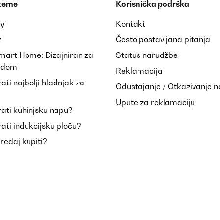
 teme
Korisnička podrška
ay
Kontakt
y
Često postavljana pitanja
Smart Home: Dizajniran za
Status narudžbe
i dom
Reklamacija
ti najbolji hladnjak za
Odustajanje / Otkazivanje 
Upute za reklamaciju
ati kuhinjsku napu?
ati indukcijsku ploču?
uređaj kupiti?