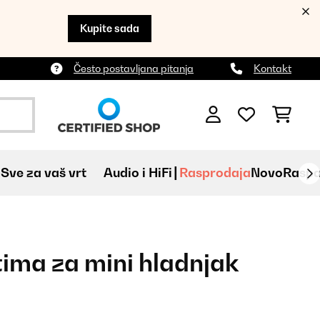
Kupite sada
Često postavljana pitanja
Kontakt
Sve za vaš vrt
Audio i HiFi
Rasprodaja
Novo
Raspa
tima za mini hladnjak