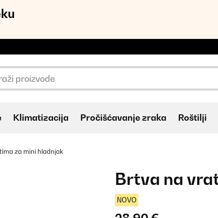
eku
e
Klimatizacija
Pročišćavanje zraka
Roštilji
tima za mini hladnjak
Brtva na vra
NOVO