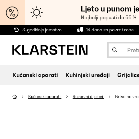
Ljeto u punom j
Najbolji popusti do 55 %
3-godišnje jamstvo
14 dana za povrat robe
Kućanski aparati
Kuhinjski uređaji
Grijalic
Kućanski aparati
Rezervni dijelovi
Brtva na vra