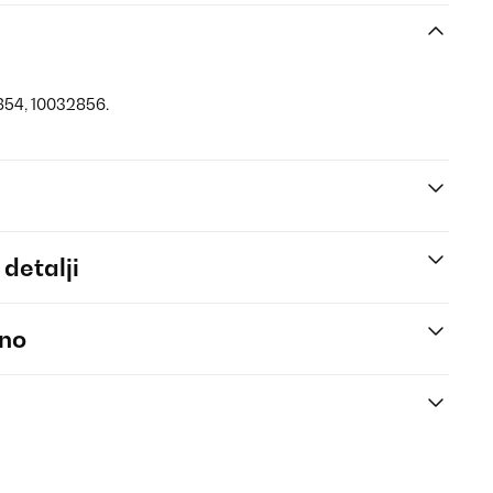
854, 10032856.
 detalji
eno