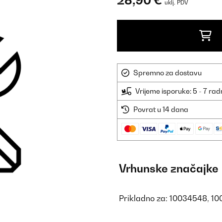
28,90 €
uklj. PDV
Spremno za dostavu
Vrijeme isporuke: 5 - 7 ra
Povrat u 14 dana
Vrhunske značajke
Prikladno za: 10034548, 1