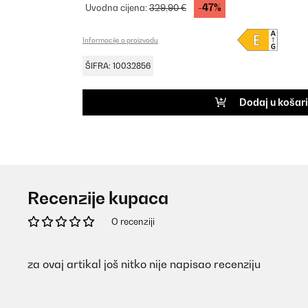
-47%
Uvodna cijena:
329,90 €
Informacije o proizvodu
ŠIFRA: 10032856
Dodaj u košar
Recenzije kupaca
O recenziji
za ovaj artikal još nitko nije napisao recenziju