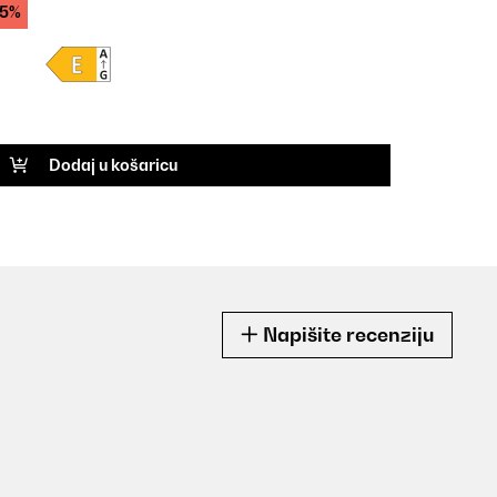
45%
Dodaj u košaricu
Napišite recenziju