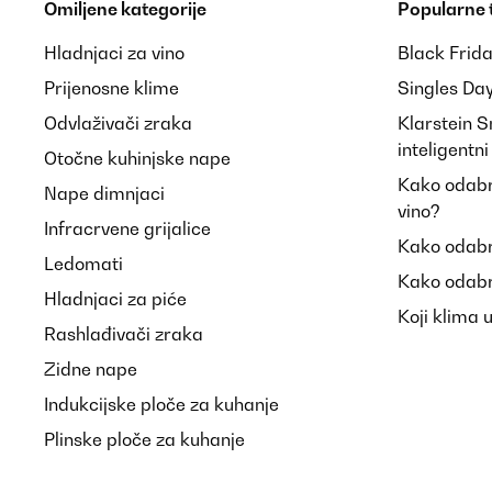
Omiljene kategorije
Popularne
Hladnjaci za vino
Black Frid
Prijenosne klime
Singles Da
Odvlaživači zraka
Klarstein 
inteligentn
Otočne kuhinjske nape
Kako odabra
Nape dimnjaci
vino?
Infracrvene grijalice
Kako odabr
Ledomati
Kako odabr
Hladnjaci za piće
Koji klima 
Rashlađivači zraka
Zidne nape
Indukcijske ploče za kuhanje
Plinske ploče za kuhanje