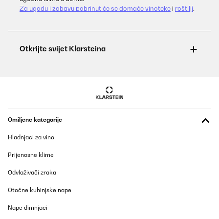
Za ugodu i zabavu pobrinut će se domaće vinoteke
i
roštilji
.
Omiljene kategorije
Hladnjaci za vino
Prijenosne klime
Odvlaživači zraka
Otočne kuhinjske nape
Nape dimnjaci