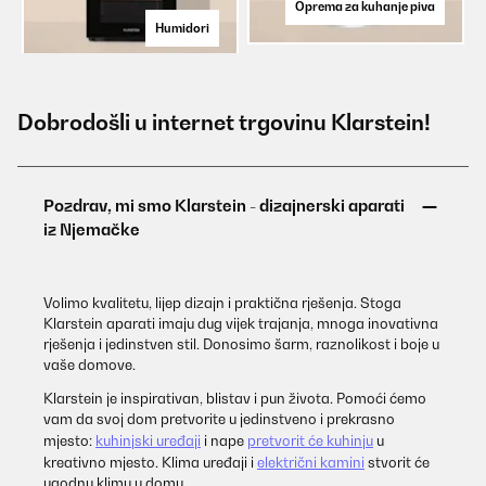
Oprema za kuhanje piva
Humidori
Dobrodošli u internet trgovinu Klarstein!
Volimo kvalitetu, lijep dizajn i praktična rješenja. Stoga
Klarstein aparati imaju dug vijek trajanja, mnoga inovativna
rješenja i jedinstven stil. Donosimo šarm, raznolikost i boje u
vaše domove.
Klarstein je inspirativan, blistav i pun života. Pomoći ćemo
vam da svoj dom pretvorite u jedinstveno i prekrasno
mjesto:
kuhinjski uređaji
i nape
pretvorit će kuhinju
u
kreativno mjesto. Klima uređaji i
električni kamini
stvorit će
ugodnu klimu u domu.