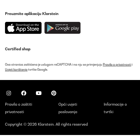
Preuzmite aplikaciju Klarstein
Certified shop
Ova stranica zaštićena je uslugom reCAPTCHA i na nju se primjenjuju
Pravila o privatnosti
i
Uvjeti korištenja
tvrtke Google.
Pravila o zaštiti
Opći uvjeti
Informacije o
privatnosti
poslovanja
tvrtki
Copyright © 2026 Klarstein. All rights reserved