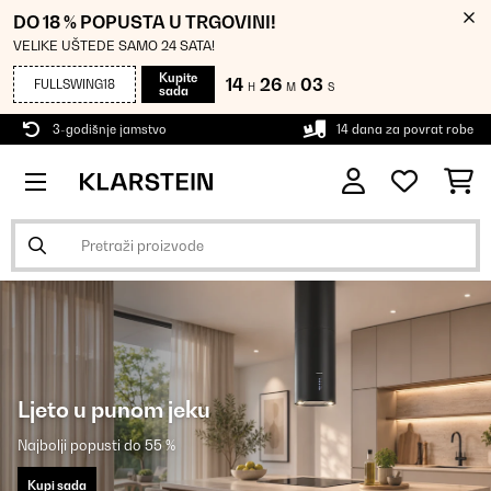
DO 18 % POPUSTA U TRGOVINI!
VELIKE UŠTEDE SAMO 24 SATA!
Kupite
14
26
03
FULLSWING18
H
M
S
sada
3-godišnje jamstvo
14 dana za povrat robe
Ljeto u punom jeku
Najbolji popusti do 55 %
Kupi sada