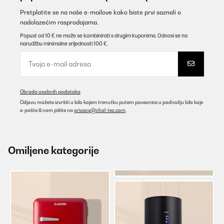
Pretplatite se na naše e-mailove kako biste prvi saznali o
nadolazećim rasprodajama.
Popust od 10 € ne može se kombinirati s drugim kuponima. Odnosi se na
narudžbu minimalne vrijednosti 100 €.
Obrada osobnih podataka
Odjavu možete izvršiti u bilo kojem trenutku putem poveznice u podnožju bilo koje
e-pošte ili nam pišite na
privacy@chal-tec.com
.
Omiljene kategorije