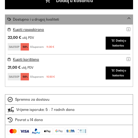
Dodaj u košaricu
Dostupno i u drugoj kvaliteti
Kupiti raspakirano
22,00 €
uklj. PDV
Dodaj u
košaricu
SALE50P
-50%
S kuponom:
11,00 €
Kupiti korišteno
21,00 €
uklj. PDV
Dodaj u
košaricu
SALE50P
-50%
S kuponom:
10,50 €
Spremno za dostavu
Vrijeme isporuke: 5 - 7 radnih dana
Povrat u 14 dana