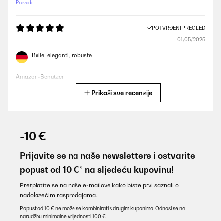
Prevedi
POTVRĐENI PREGLED
01/05/2025
Belle, eleganti, robuste
Amazon-Benutzer
Prikaži sve recenzije
Prevedi
POTVRĐENI PREGLED
01/05/2025
-10 €
Belle, eleganti, robuste
Prijavite se na naše newslettere i ostvarite
Utente Amazon
popust od 10 €* na sljedeću kupovinu!
Prevedi
Pretplatite se na naše e-mailove kako biste prvi saznali o
nadolazećim rasprodajama.
POTVRĐENI PREGLED
Popust od 10 € ne može se kombinirati s drugim kuponima. Odnosi se na
narudžbu minimalne vrijednosti 100 €.
29/01/2025