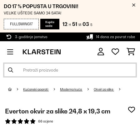
DO 17 % POPUSTA U TRGOVINI!
VELIKE UŠTEDE SAMO 24 SATA!
Kupite
12
51
01
FULLSWING17
H
M
S
sada
3-godišnje jamstvo
14 dana za povrat robe
Kućanski aparati
Moderna kuća
Okviri za slike
Everton okvir za slike 24,8 x 19,3 cm
66 ocjene