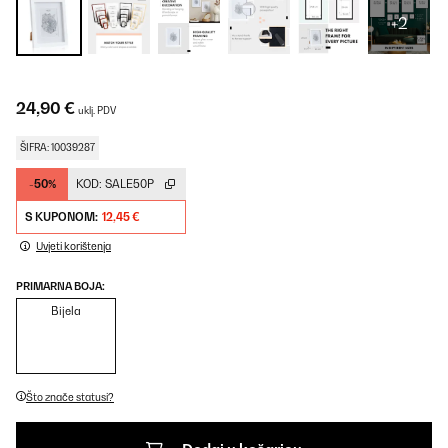
+2
24,90 €
uklj. PDV
ŠIFRA: 10039287
-50%
KOD:
SALE50P
S KUPONOM:
12,45 €
Uvjeti korištenja
PRIMARNA BOJA:
Bijela
Što znače statusi?