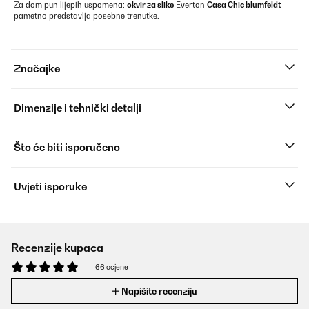
Za dom pun lijepih uspomena:
okvir za slike
Everton
Casa Chic blumfeldt
pametno predstavlja posebne trenutke.
Značajke
Dimenzije i tehnički detalji
Što će biti isporučeno
Uvjeti isporuke
Recenzije kupaca
66 ocjene
Napišite recenziju