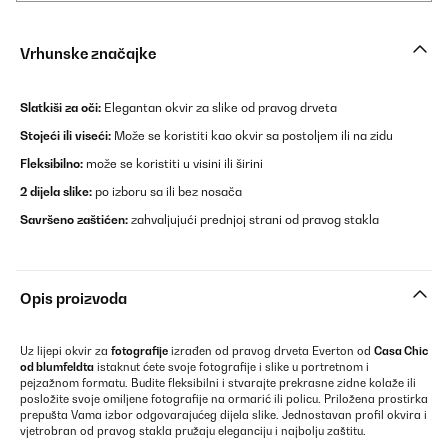
Vrhunske značajke
Slatkiši za oči:
Elegantan okvir za slike od pravog drveta
Stojeći ili viseći:
Može se koristiti kao okvir sa postoljem ili na zidu
Fleksibilno:
može se koristiti u visini ili širini
2 dijela slike:
po izboru sa ili bez nosača
Savršeno zaštićen:
zahvaljujući prednjoj strani od pravog stakla
Opis proizvoda
Uz lijepi okvir za
fotografije
izrađen od pravog drveta Everton od
Casa Chic
od blumfeldta
istaknut ćete svoje fotografije i slike u portretnom i
pejzažnom formatu. Budite fleksibilni i stvarajte prekrasne zidne kolaže ili
posložite svoje omiljene fotografije na ormarić ili policu. Priložena prostirka
prepušta Vama izbor odgovarajućeg dijela slike. Jednostavan profil okvira i
vjetrobran od pravog stakla pružaju eleganciju i najbolju zaštitu.