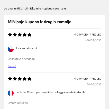
za ovaj artikal još nitko nije napisao recenziju
Mišljenja kupaca iz drugih zemalja
POTVRĐENI PREGLED
06/08/2025
Très satisfaisant
Utilisateur d'Amazon
Prevedi
POTVRĐENI PREGLED
30/05/2025
Perfette. Solo il piedino dietro è leggermente instabile.
Utente Amazon