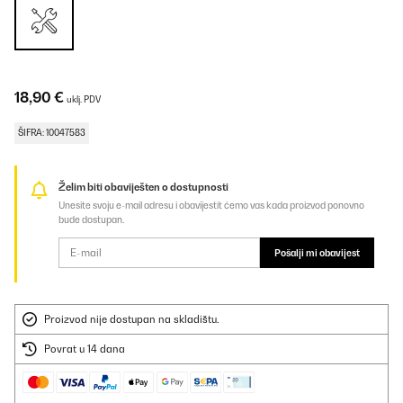
18,90 €
uklj. PDV
ŠIFRA: 10047583
Želim biti obaviješten o dostupnosti
Unesite svoju e-mail adresu i obavijestit ćemo vas kada proizvod ponovno
bude dostupan.
Pošalji mi obavijest
Proizvod nije dostupan na skladištu.
Povrat u 14 dana