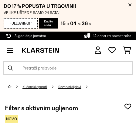
DO 17 % POPUSTA U TRGOVINI!
VELIKE UŠTEDE SAMO 24 SATA!
Kupite
15
04
36
FULLSWING17
H
M
S
sada
3-godišnje jamstvo
14 dana za povrat robe
Kućanski aparati
Rezervni dijelovi
Filter s aktivnim ugljenom
NOVO