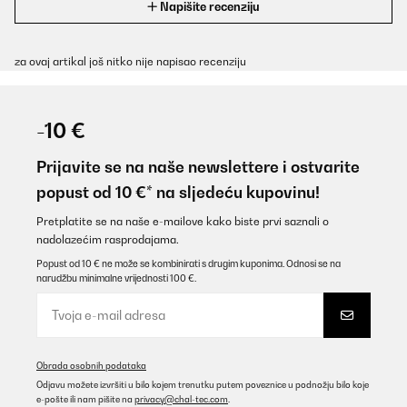
Napišite recenziju
za ovaj artikal još nitko nije napisao recenziju
-10 €
Prijavite se na naše newslettere i ostvarite
popust od 10 €* na sljedeću kupovinu!
Pretplatite se na naše e-mailove kako biste prvi saznali o
nadolazećim rasprodajama.
Popust od 10 € ne može se kombinirati s drugim kuponima. Odnosi se na
narudžbu minimalne vrijednosti 100 €.
Obrada osobnih podataka
Odjavu možete izvršiti u bilo kojem trenutku putem poveznice u podnožju bilo koje
e-pošte ili nam pišite na
privacy@chal-tec.com
.