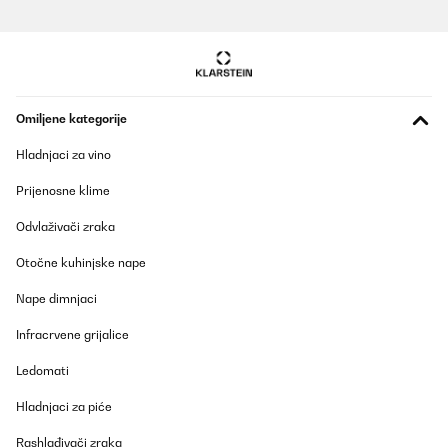
Omiljene kategorije
Hladnjaci za vino
Prijenosne klime
Odvlaživači zraka
Otočne kuhinjske nape
Nape dimnjaci
Infracrvene grijalice
Ledomati
Hladnjaci za piće
Rashlađivači zraka