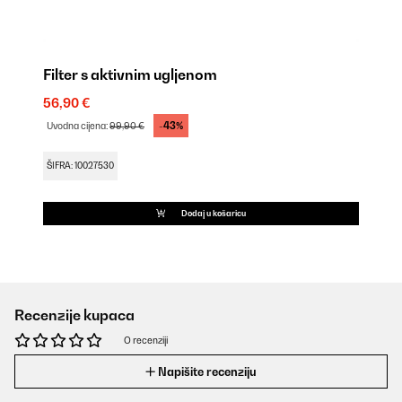
Filter s aktivnim ugljenom
56,90 €
-43%
Uvodna cijena:
99,90 €
ŠIFRA: 10027530
Dodaj u košaricu
Recenzije kupaca
O recenziji
Napišite recenziju