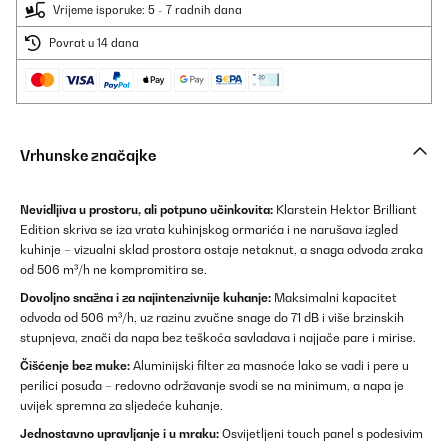
Vrijeme isporuke: 5 - 7 radnih dana
Povrat u 14 dana
Vrhunske značajke
Nevidljiva u prostoru, ali potpuno učinkovita:
Klarstein Hektor Brilliant
Edition skriva se iza vrata kuhinjskog ormarića i ne narušava izgled
kuhinje – vizualni sklad prostora ostaje netaknut, a snaga odvoda zraka
od 506 m³/h ne kompromitira se.
Dovoljno snažna i za najintenzivnije kuhanje:
Maksimalni kapacitet
odvoda od 506 m³/h, uz razinu zvučne snage do 71 dB i više brzinskih
stupnjeva, znači da napa bez teškoća savladava i najjače pare i mirise.
Čišćenje bez muke:
Aluminijski filter za masnoće lako se vadi i pere u
perilici posuđa – redovno održavanje svodi se na minimum, a napa je
uvijek spremna za sljedeće kuhanje.
Jednostavno upravljanje i u mraku:
Osvijetljeni touch panel s podesivim