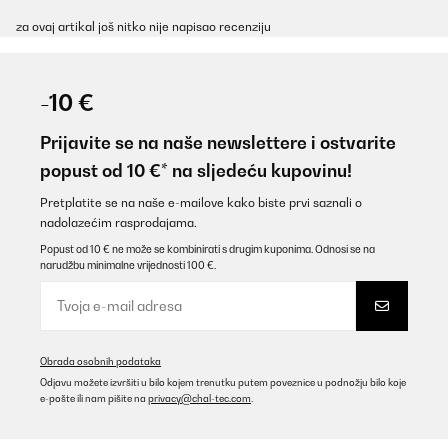
za ovaj artikal još nitko nije napisao recenziju
-10 €
Prijavite se na naše newslettere i ostvarite
popust od 10 €* na sljedeću kupovinu!
Pretplatite se na naše e-mailove kako biste prvi saznali o
nadolazećim rasprodajama.
Popust od 10 € ne može se kombinirati s drugim kuponima. Odnosi se na
narudžbu minimalne vrijednosti 100 €.
Obrada osobnih podataka
Odjavu možete izvršiti u bilo kojem trenutku putem poveznice u podnožju bilo koje
e-pošte ili nam pišite na
privacy@chal-tec.com
.