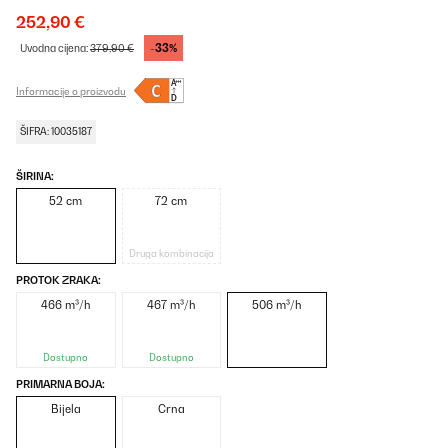
252,90 €
-33%
Uvodna cijena:
379,90 €
Informacije o proizvodu
ŠIFRA: 10035187
ŠIRINA:
52 cm
72 cm
Druga kombinacija
PROTOK ZRAKA:
466 m³/h
467 m³/h
506 m³/h
Dostupno
Dostupno
PRIMARNA BOJA:
Bijela
Crna