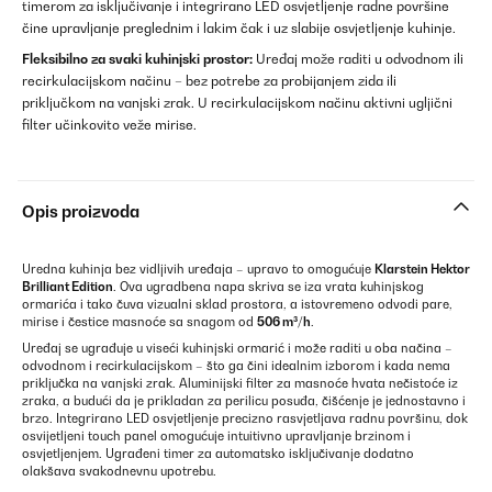
timerom za isključivanje i integrirano LED osvjetljenje radne površine
čine upravljanje preglednim i lakim čak i uz slabije osvjetljenje kuhinje.
Fleksibilno za svaki kuhinjski prostor:
Uređaj može raditi u odvodnom ili
recirkulacijskom načinu – bez potrebe za probijanjem zida ili
priključkom na vanjski zrak. U recirkulacijskom načinu aktivni ugljični
filter učinkovito veže mirise.
Opis proizvoda
Uredna kuhinja bez vidljivih uređaja – upravo to omogućuje
Klarstein Hektor
Brilliant Edition
. Ova ugradbena napa skriva se iza vrata kuhinjskog
ormarića i tako čuva vizualni sklad prostora, a istovremeno odvodi pare,
mirise i čestice masnoće sa snagom od
506 m³/h
.
Uređaj se ugrađuje u viseći kuhinjski ormarić i može raditi u oba načina –
odvodnom i recirkulacijskom – što ga čini idealnim izborom i kada nema
priključka na vanjski zrak. Aluminijski filter za masnoće hvata nečistoće iz
zraka, a budući da je prikladan za perilicu posuđa, čišćenje je jednostavno i
brzo. Integrirano LED osvjetljenje precizno rasvjetljava radnu površinu, dok
osvijetljeni touch panel omogućuje intuitivno upravljanje brzinom i
osvjetljenjem. Ugrađeni timer za automatsko isključivanje dodatno
olakšava svakodnevnu upotrebu.