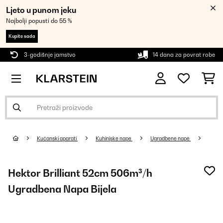
Ljeto u punom jeku
Najbolji popusti do 55 %
Kupite sada
3-godišnje jamstvo
14 dana za povrat robe
Kućanski aparati
Kuhinjske nape
Ugradbene nape
Hektor Brilliant 52cm 506m³/h
Ugradbena Napa Bijela