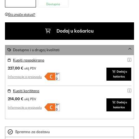
Dostupno
Što znače statusi?
Dodaj u košaricu
Dostupno i u drugoj kvaliteti
Kupiti raspakirano
227,00 €
uklj. PDV
Dodaj u
Informacije o proizvodu
košaricu
Kupiti korišteno
214,00 €
uklj. PDV
Dodaj u
Informacije o proizvodu
košaricu
Spremno za dostavu