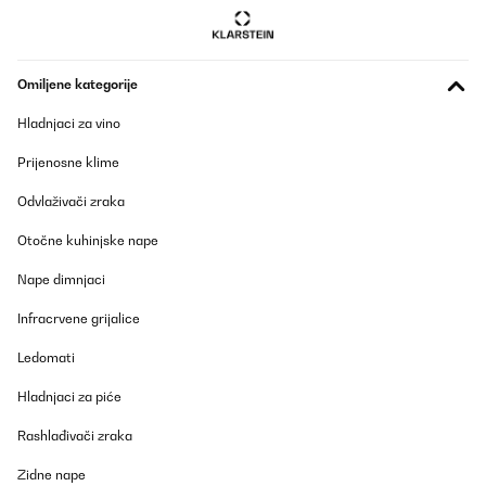
Omiljene kategorije
Hladnjaci za vino
Prijenosne klime
Odvlaživači zraka
Otočne kuhinjske nape
Nape dimnjaci
Infracrvene grijalice
Ledomati
Hladnjaci za piće
Rashlađivači zraka
Zidne nape