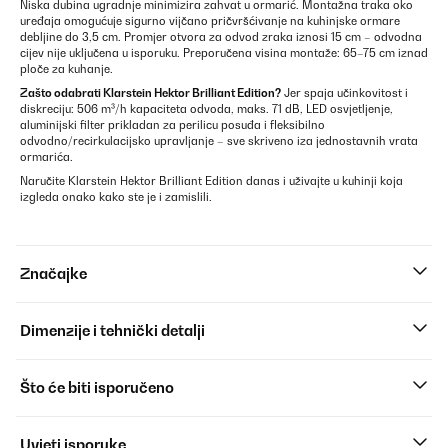
Niska dubina ugradnje minimizira zahvat u ormarić. Montažna traka oko
uređaja omogućuje sigurno vijčano pričvršćivanje na kuhinjske ormare
debljine do 3,5 cm. Promjer otvora za odvod zraka iznosi 15 cm – odvodna
cijev nije uključena u isporuku. Preporučena visina montaže: 65–75 cm iznad
ploče za kuhanje.
Zašto odabrati Klarstein Hektor Brilliant Edition?
Jer spaja učinkovitost i
diskreciju: 506 m³/h kapaciteta odvoda, maks. 71 dB, LED osvjetljenje,
aluminijski filter prikladan za perilicu posuđa i fleksibilno
odvodno/recirkulacijsko upravljanje – sve skriveno iza jednostavnih vrata
ormarića.
Naručite Klarstein Hektor Brilliant Edition danas i uživajte u kuhinji koja
izgleda onako kako ste je i zamislili.
Značajke
Dimenzije i tehnički detalji
Što će biti isporučeno
Uvjeti isporuke