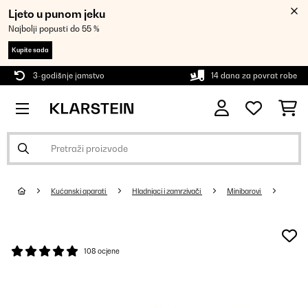
Ljeto u punom jeku
Najbolji popusti do 55 %
Kupite sada
3-godišnje jamstvo
14 dana za povrat robe
Kućanski aparati
Hladnjaci i zamrzivači
Minibarovi
108 ocjene