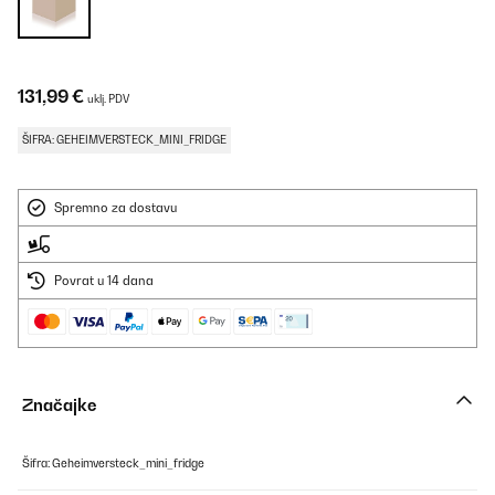
131,99 €
uklj. PDV
ŠIFRA: GEHEIMVERSTECK_MINI_FRIDGE
Spremno za dostavu
Povrat u 14 dana
Značajke
Šifra: Geheimversteck_mini_fridge