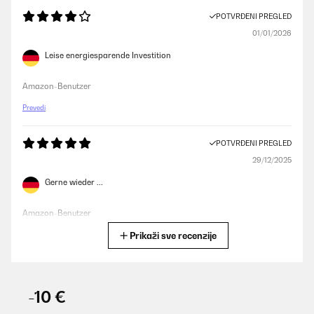
POTVRĐENI PREGLED
01/01/2026
Leise energiesparende Investition
Amazon-Benutzer
Prevedi
POTVRĐENI PREGLED
29/12/2025
Gerne wieder ...
Amazon-Benutzer
Prikaži sve recenzije
Prevedi
POTVRĐENI PREGLED
19/12/2025
-10 €
Para mí, el tamaño perfecto, lo quería para mi negocio, para