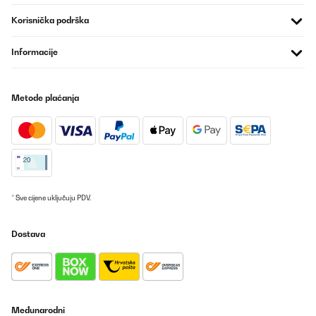
Amazon-Benutzer
Korisnička podrška
Prevedi
Informacije
POTVRĐENI PREGLED
03/05/2025
Metode plaćanja
Sehr gut
Amazon-Benutzer
Prevedi
POTVRĐENI PREGLED
* Sve cijene uključuju PDV.
11/04/2025
Toller Kühlschrank. Wir haben ihn für das Pflegeheim gekauft. Er
Dostava
macht, was er soll und kühlt vernünftig. Dafür finde ich die Größe
genau richtig. Sehr leise, man hört ihn nicht
Amazon-Benutzer
Prevedi
Međunarodni