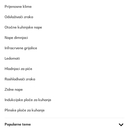
nel vano inferiore (non si chiude la porta). Comunque potete
Prijenosne klime
metterci 5 bottiglie da mezzo litro e frutta e brick di sotto e sulla
porta. Adatto per uso in ufficio per una o due persone.
Odvlaživači zraka
Utente Amazon
Otočne kuhinjske nape
Prevedi
Nape dimnjaci
POTVRĐENI PREGLED
Infracrvene grijalice
25/09/2025
Ledomati
Habe den Kühlschrank für jemanden bestellt, für den Anwender
reicht er vollkommen aus, sehr zweckmäßig für kleine Dinge
Hladnjaci za piće
ausreichend! Mit der Kühlung sehr zufrieden und leise!
Amazon-Benutzer
Rashlađivači zraka
Prevedi
Zidne nape
Indukcijske ploče za kuhanje
POTVRĐENI PREGLED
09/09/2025
Plinske ploče za kuhanje
Sehr leise, steht bei meiner Mutter im Seniorenheim.Schnelle
Lieferung und Abwicklung.
Popularne teme