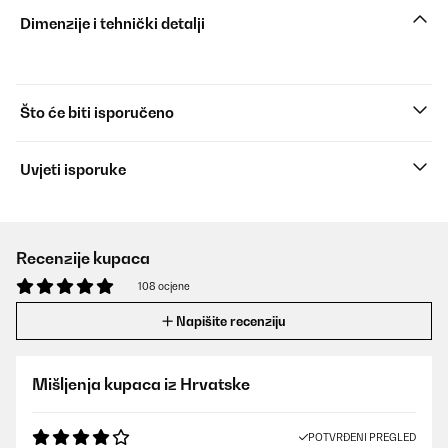
Dimenzije i tehnički detalji
Što će biti isporučeno
Uvjeti isporuke
Recenzije kupaca
108 ocjene
Napišite recenziju
Mišljenja kupaca iz Hrvatske
POTVRĐENI PREGLED