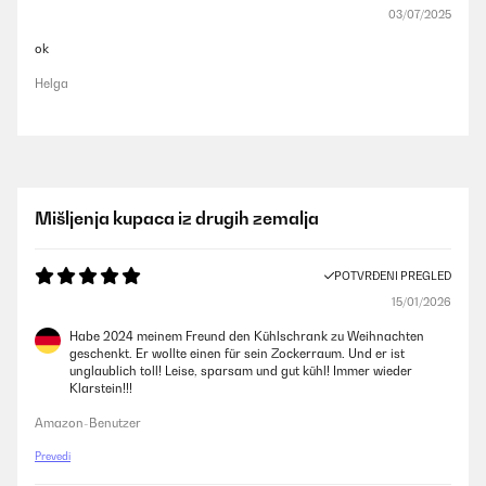
03/07/2025
ok
Helga
Mišljenja kupaca iz drugih zemalja
POTVRĐENI PREGLED
15/01/2026
Habe 2024 meinem Freund den Kühlschrank zu Weihnachten
geschenkt. Er wollte einen für sein Zockerraum. Und er ist
unglaublich toll! Leise, sparsam und gut kühl! Immer wieder
Klarstein!!!
Amazon-Benutzer
Prevedi