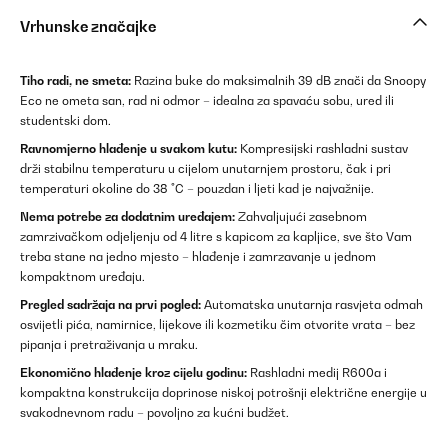
Vrhunske značajke
Tiho radi, ne smeta:
Razina buke do maksimalnih 39 dB znači da Snoopy
Eco ne ometa san, rad ni odmor – idealna za spavaću sobu, ured ili
studentski dom.
Ravnomjerno hlađenje u svakom kutu:
Kompresijski rashladni sustav
drži stabilnu temperaturu u cijelom unutarnjem prostoru, čak i pri
temperaturi okoline do 38 °C – pouzdan i ljeti kad je najvažnije.
Nema potrebe za dodatnim uređajem:
Zahvaljujući zasebnom
zamrzivačkom odjeljenju od 4 litre s kapicom za kapljice, sve što Vam
treba stane na jedno mjesto – hlađenje i zamrzavanje u jednom
kompaktnom uređaju.
Pregled sadržaja na prvi pogled:
Automatska unutarnja rasvjeta odmah
osvijetli pića, namirnice, lijekove ili kozmetiku čim otvorite vrata – bez
pipanja i pretraživanja u mraku.
Ekonomično hlađenje kroz cijelu godinu:
Rashladni medij R600a i
kompaktna konstrukcija doprinose niskoj potrošnji električne energije u
svakodnevnom radu – povoljno za kućni budžet.