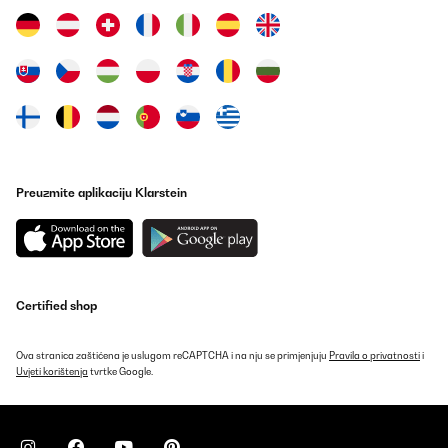
POTVRĐENI PREGLED
28/03/2025
Sehr gutes Gerät, sehr leise
Amazon-Benutzer
Prevedi
POTVRĐENI PREGLED
Preuzmite aplikaciju Klarstein
02/02/2025
Fait son affaire
Utilisateur d'Amazon
Certified shop
Prevedi
Ova stranica zaštićena je uslugom reCAPTCHA i na nju se primjenjuju
Pravila o privatnosti
i
POTVRĐENI PREGLED
Uvjeti korištenja
tvrtke Google.
07/11/2024
The fridge seems to be well made and it does what a fridge is
supposed to do.