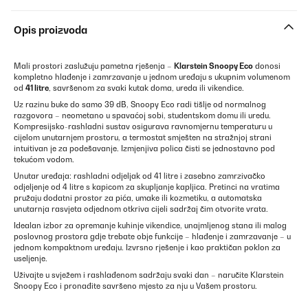
Opis proizvoda
Mali prostori zaslužuju pametna rješenja –
Klarstein Snoopy Eco
donosi
kompletno hlađenje i zamrzavanje u jednom uređaju s ukupnim volumenom
od
41 litre
, savršenom za svaki kutak doma, ureda ili vikendice.
Uz razinu buke do samo 39 dB, Snoopy Eco radi tišlje od normalnog
razgovora – neometano u spavaćoj sobi, studentskom domu ili uredu.
Kompresijsko-rashladni sustav osigurava ravnomjernu temperaturu u
cijelom unutarnjem prostoru, a termostat smješten na stražnjoj strani
intuitivan je za podešavanje. Izmjenjiva polica čisti se jednostavno pod
tekućom vodom.
Unutar uređaja: rashladni odjeljak od 41 litre i zasebno zamrzivačko
odjeljenje od 4 litre s kapicom za skupljanje kapljica. Pretinci na vratima
pružaju dodatni prostor za pića, umake ili kozmetiku, a automatska
unutarnja rasvjeta odjednom otkriva cijeli sadržaj čim otvorite vrata.
Idealan izbor za opremanje kuhinje vikendice, unajmljenog stana ili malog
poslovnog prostora gdje trebate obje funkcije – hlađenje i zamrzavanje – u
jednom kompaktnom uređaju. Izvrsno rješenje i kao praktičan poklon za
useljenje.
Uživajte u svježem i rashlađenom sadržaju svaki dan – naručite Klarstein
Snoopy Eco i pronađite savršeno mjesto za nju u Vašem prostoru.