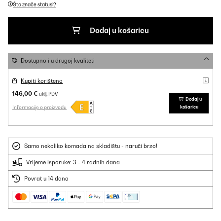
Što znače statusi?
Dodaj u košaricu
Dostupno i u drugoj kvaliteti
Kupiti korišteno
146,00 €
uklj. PDV
Dodaj u
Informacije o proizvodu
košaricu
Samo nekoliko komada na skladištu - naruči brzo!
Vrijeme isporuke: 3 - 4 radnih dana
Povrat u 14 dana