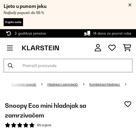
Ljeto u punom jeku
Najbolji popusti do 55 %
Kupite sada
3-godišnje jamstvo
14 dana za povrat robe
Kućanski aparati
Hladnjaci i zamrzivači
Kombinirani hladnjaci
Snoopy Eco mini hladnjak sa
zamrzivačem
65 ocjene