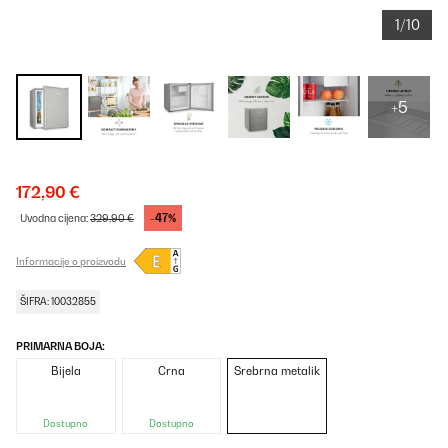
1/10
+5
172,90 €
-47%
Uvodna cijena:
329,90 €
Informacije o proizvodu
ŠIFRA: 10032855
PRIMARNA BOJA:
Bijela
Crna
Srebrna metalik
Dostupno
Dostupno