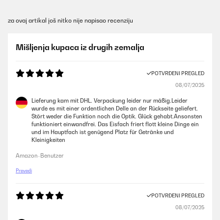
za ovaj artikal još nitko nije napisao recenziju
Mišljenja kupaca iz drugih zemalja
POTVRĐENI PREGLED
08/07/2025
Lieferung kam mit DHL. Verpackung leider nur mäßig.Leider
wurde es mit einer ordentlichen Delle an der Rückseite geliefert.
Stört weder die Funktion noch die Optik. Glück gehabt.Ansonsten
funktioniert einwandfrei. Das Eisfach friert flott kleine Dinge ein
und im Hauptfach ist genügend Platz für Getränke und
Kleinigkeiten
Amazon-Benutzer
Prevedi
POTVRĐENI PREGLED
08/07/2025