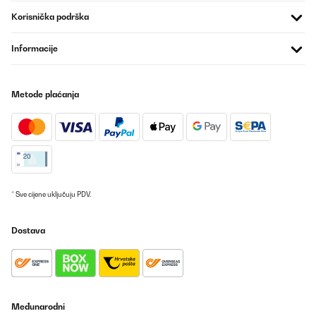
Korisnička podrška
POTVRĐENI PREGLED
29/05/2025
Informacije
We bought one of these for guest bedroom and we’re so pleased
with it we bought one for our bedroom.Looks tidy, quiet running
so no problem sleeping at night.Handy size, holds essential
medications that need to be refrigerated, plus milk and snacks
Metode plaćanja
etc. Very happy with them.Family love the guest one as I put juice
snacks, wine etc in it for them.
Amazon user
Prevedi
POTVRĐENI PREGLED
* Sve cijene uključuju PDV.
16/04/2025
Dostava
Super toller kleiner leiser Kühlschrank. Dankeschön für die
unkomplizierte Kumonikation und Lieferung.
Amazon-Benutzer
Prevedi
Međunarodni