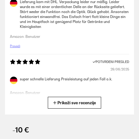
Lieferung kam mit DHL. Verpackung leider nur mäßig. Leider
wurde es mit einer ordentlichen Delle an der Rückseite geliefert.
Stört weder die Funktion noch die Optik. Glück gehabt. Ansonsten
funktioniert einwandfrei. Das Eisfach friert flott kleine Dinge ein
und im Hauptfach ist genügend Platz für Getränke und
Kleinigkeiten
Amazon-Benutzer
Prevedi
POTVRĐENI PREGLED
29/06/2025
super schnelle Lieferung Preisleistung auf jeden Fall o.k.
Amazon-Benutzer
Prikaži sve recenzije
Prevedi
POTVRĐENI PREGLED
26/06/2025
-10 €
Bin mit dem Kühlschrank, und vor allem auch mit dem Kunden-