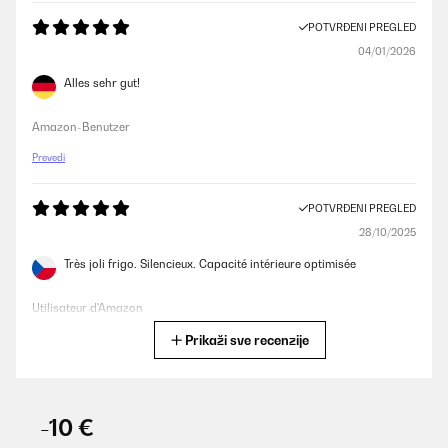
POTVRĐENI PREGLED
04/01/2026
Alles sehr gut!
Amazon-Benutzer
Prevedi
POTVRĐENI PREGLED
28/10/2025
Très joli frigo. Silencieux. Capacité intérieure optimisée
Utilisateur d'Amazon
Prikaži sve recenzije
Prevedi
POTVRĐENI PREGLED
21/10/2025
-10 €
Kleiner feiner Kühlschrank, habe nichts aus zu setzen.Der Preis