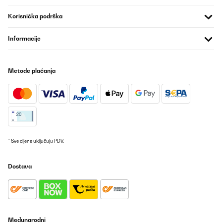
Prevedi
Korisnička podrška
POTVRĐENI PREGLED
Informacije
26/05/2025
Super Kühlschrank für Getränke,sehr leise und einfach nur gut
Metode plaćanja
Amazon-Benutzer
Prevedi
POTVRĐENI PREGLED
19/05/2025
* Sve cijene uključuju PDV.
Leise, sehr gut im Verbrauch, nur dumm dass für den Stellort die
Tür-Schaniere links ummontiert werden sollten, was nicht
Dostava
möglich ist. Der Hersteller hat die Punkte zur Montage, dem
Wechsel zum Tür öffnen, inkl. Gebrauchsanweisung gefertigt. Die
Schrauben an der Tür selbst lassen sich nicht lösen. Mit Kraft
bleibt das Resultat aus, jedoch der Bit vom Schrauber gebrochen.
Somit kommt der Kühlschrank an einen weniger gewünschten
Aufstellplatz. Preisleistung: Hübsch / schöner Blickfang,
Verbraucher gut, aber Kaufpreis hoch, Funktionalität nur teils.
Međunarodni