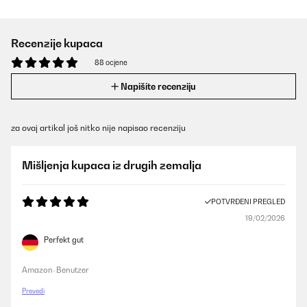
Recenzije kupaca
88 ocjene
Napišite recenziju
za ovaj artikal još nitko nije napisao recenziju
Mišljenja kupaca iz drugih zemalja
POTVRĐENI PREGLED
19/02/2026
Perfekt gut
Amazon-Benutzer
Prevedi