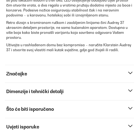
se pod tekućom vodom u tren oka, LED osvjetljenje obasjava cijeli prostor
čim otvorite vrata, a dva regala u vratima pružaju dodatno mjesto za boce i
konzerve. Podesive nožice osiguravaju stabilnost čak i na neravnim
podovima – u karavanu, hotelskoj sobi ili iznajmljenom stanu.
Retro dizajn s kromiranom ručkom i zaobljenim linijama čini Audrey 37
ukrasnim detaljem prostorije, ne samo kućanskim aparatom. Dostupna u
više boja kako biste pronašli varijantu koja savršeno odgovara Vašem
prostoru.
Uživajte u rashlađenom domu bez kompromisa – naručite Klarstein Audrey
37 i stvorite svoj vlastiti mali kutak svježine, gdje god živjeli ili radili.
Značajke
Dimenzije i tehnički detalji
Što će biti isporučeno
Uvjeti isporuke