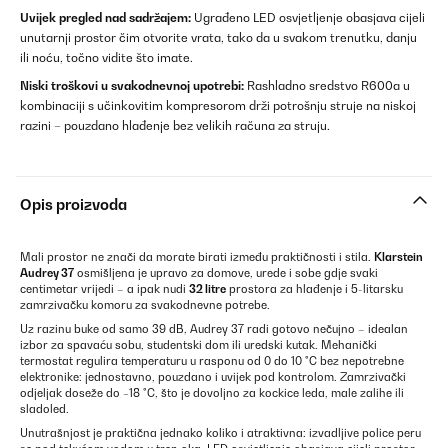
Uvijek pregled nad sadržajem:
Ugrađeno LED osvjetljenje obasjava cijeli
unutarnji prostor čim otvorite vrata, tako da u svakom trenutku, danju
ili noću, točno vidite što imate.
Niski troškovi u svakodnevnoj upotrebi:
Rashladno sredstvo R600a u
kombinaciji s učinkovitim kompresorom drži potrošnju struje na niskoj
razini – pouzdano hlađenje bez velikih računa za struju.
Opis proizvoda
Mali prostor ne znači da morate birati između praktičnosti i stila.
Klarstein
Audrey 37
osmišljena je upravo za domove, urede i sobe gdje svaki
centimetar vrijedi – a ipak nudi
32 litre
prostora za hlađenje i 5-litarsku
zamrzivačku komoru za svakodnevne potrebe.
Uz razinu buke od samo 39 dB, Audrey 37 radi gotovo nečujno – idealan
izbor za spavaću sobu, studentski dom ili uredski kutak. Mehanički
termostat regulira temperaturu u rasponu od 0 do 10 °C bez nepotrebne
elektronike: jednostavno, pouzdano i uvijek pod kontrolom. Zamrzivački
odjeljak doseže do −18 °C, što je dovoljno za kockice leda, male zalihe ili
sladoled.
Unutrašnjost je praktična jednako koliko i atraktivna: izvadljive police peru