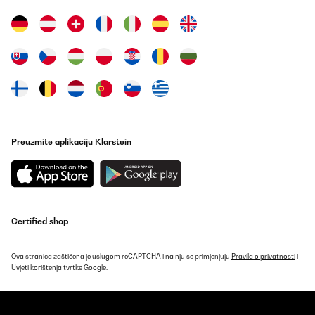
Amazon-Benutzer
Prevedi
POTVRĐENI PREGLED
19/05/2025
Leise, sehr gut im Verbrauch, nur dumm dass für den Stellort die
Tür-Schaniere links ummontiert werden sollten, was nicht
möglich ist. Der Hersteller hat die Punkte zur Montage, dem
Preuzmite aplikaciju Klarstein
Wechsel zum Tür öffnen, inkl. Gebrauchsanweisung gefertigt. Die
Schrauben an der Tür selbst lassen sich nicht lösen. Mit Kraft
bleibt das Resultat aus, jedoch der Bit vom Schrauber gebrochen.
Somit kommt der Kühlschrank an einen weniger gewünschten
Aufstellplatz.Preisleistung: Hübsch / schöner Blickfang,
Verbraucher gut, aber Kaufpreis hoch, Funktionalität nur teils.
Certified shop
Amazon-Benutzer
Prevedi
Ova stranica zaštićena je uslugom reCAPTCHA i na nju se primjenjuju
Pravila o privatnosti
i
Uvjeti korištenja
tvrtke Google.
POTVRĐENI PREGLED
27/09/2024