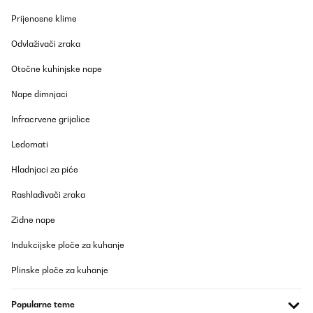
POTVRĐENI PREGLED
Prijenosne klime
10/08/2025
Odvlaživači zraka
Un premier retour de l'appareil car la façade comportait de
légers petits impacts. Le SAV été très efficace en envoyant un
transporteur dès le lendemain pour le retour. Le nouveau frigo est
Otočne kuhinjske nape
arrivé très rapidement. Le look est très sympa, appareil
silencieux. On aurait aimé une poignée inox, celle-ci est en
Nape dimnjaci
plastique recouvert d'une feuille argent, dommage... Attention
cependant, l'ouverture n'est pas réversible comme signalé dans le
Infracrvene grijalice
descriptif : la porte est en effet déjà percée pour recevoir la
poignée en haut à gauche. La façade est une peinture glacée, très
Ledomati
bel effet (par contre pas de possibilité de mettre des aimants ou
magnets).
Hladnjaci za piće
Utilisateur d'Amazon
Rashlađivači zraka
Prevedi
Zidne nape
POTVRĐENI PREGLED
Indukcijske ploče za kuhanje
21/07/2025
Plinske ploče za kuhanje
Très beau produit qui correspond à ce que je souhaitais.
Popularne teme
Utilisateur d'Amazon