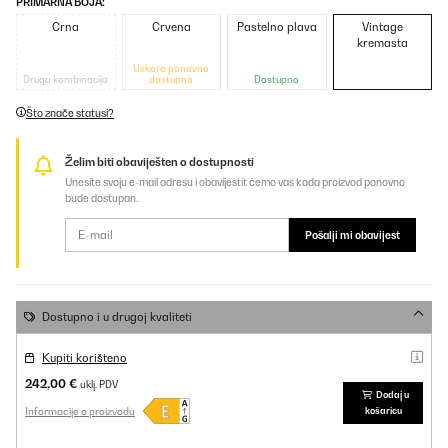
PRIMARNA BOJA:
Crna
Crvena
Pastelno plava
Vintage
kremasta
Uskoro ponovno
Druga kombinacija
dostupno
Dostupno
Što znače statusi?
Želim biti obaviješten o dostupnosti
Unesite svoju e-mail adresu i obavijestit ćemo vas kada proizvod ponovno
bude dostupan.
Pošalji mi obavijest
Dostupno i u drugoj kvaliteti
Kupiti korišteno
242,00 €
uklj. PDV
Dodaj u
Informacije o proizvodu
košaricu