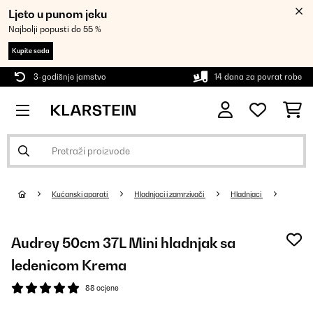
Ljeto u punom jeku
Najbolji popusti do 55 %
Kupite sada
3-godišnje jamstvo
14 dana za povrat robe
Kućanski aparati
Hladnjaci i zamrzivači
Hladnjaci
Audrey 50cm 37L Mini hladnjak sa
ledenicom Krema
88 ocjene