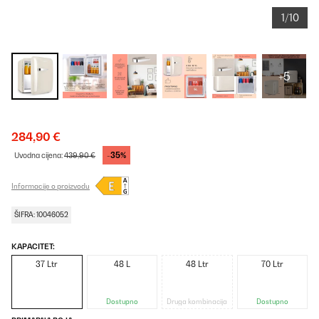
1/10
+5
284,90 €
-35%
Uvodna cijena:
439,90 €
Informacije o proizvodu
ŠIFRA: 10046052
KAPACITET:
37 Ltr
48 L
48 Ltr
70 Ltr
Dostupno
Druga kombinacija
Dostupno