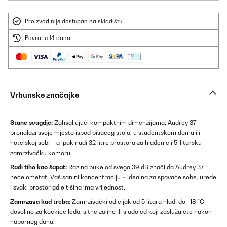
Proizvod nije dostupan na skladištu.
Povrat u 14 dana
Vrhunske značajke
Stane svugdje:
Zahvaljujući kompaktnim dimenzijama, Audrey 37
pronalazi svoje mjesto ispod pisaćeg stola, u studentskom domu ili
hotelskoj sobi – a ipak nudi 32 litre prostora za hlađenje i 5-litarsku
zamrzivačku komoru.
Radi tiho kao šapat:
Razina buke od svega 39 dB znači da Audrey 37
neće ometati Vaš san ni koncentraciju – idealna za spavaće sobe, urede
i svaki prostor gdje tišina ima vrijednost.
Zamrzava kad treba:
Zamrzivački odjeljak od 5 litara hladi do −18 °C –
dovoljno za kockice leda, sitne zalihe ili sladoled koji zaslužujete nakon
napornog dana.