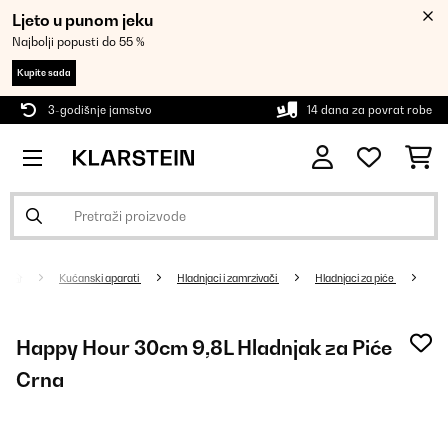
Ljeto u punom jeku
Najbolji popusti do 55 %
Kupite sada
3-godišnje jamstvo
14 dana za povrat robe
Kućanski aparati
Hladnjaci i zamrzivači
Hladnjaci za piće
Happy Hour 30cm 9,8L Hladnjak za Piće
Crna