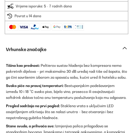
Vrijeme isporuke: 5 - 7 radnih dana
Povrat u 14 dana
Vrhunske značajke
Tišina kao prednost:
Peltierov sustav hlađenja bez kompresora nema
pokretnih dijelova – pri maksimalno 30 dB uređaj radi tiše od šapata, što
ga čini savršenim izborom za spavaću sobu, kućni ured ili hotelsku sobu.
Svako piće na pravoj temperaturi:
Bestupanjskim podešavanjem
između 10 i 18 °C svako pivo, bijelo vino, prosecco ili osvježavajući
softdrink dobiva točno onu temperaturu posluživanja koja mu odgovara.
Pregled sadržaja na prvi pogled:
Staklena vrata s uključivim LED
osvjetljenjem otkrivaju što se nalazi unutra – bez otvaranja i bez
nepotrebnog gubitka hladnoće.
Stane svuda, a prihvaća sve:
Izmjenjiva polica prilagođava se
standardnim bocama, limenkama i tetrapak pakovanjima, a kompaktni