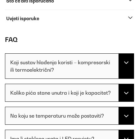
Što će biti isporučeno
Uvjeti isporuke
FAQ
Koji sustav hlađenja koristi – kompresorski
ili termoelektrični?
Koliko pića stane unutra i koji je kapacitet?
Na koju se temperaturu može postaviti?
Ima li staklena vrata i LED rasvjetu?