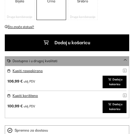
Bijela
Crna
Srebro
Druga kombinacija
Druga kombinacija
Što znače statusi?
Dodaj u košaricu
Dostupno i u drugoj kvaliteti
Kupiti raspakirano
Dodaj u
106,99 €
uklj. PDV
košaricu
Kupiti korišteno
Dodaj u
100,99 €
uklj. PDV
košaricu
Spremno za dostavu