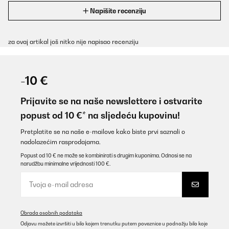
Napišite recenziju
za ovaj artikal još nitko nije napisao recenziju
-10 €
Prijavite se na naše newslettere i ostvarite
popust od 10 €* na sljedeću kupovinu!
Pretplatite se na naše e-mailove kako biste prvi saznali o
nadolazećim rasprodajama.
Popust od 10 € ne može se kombinirati s drugim kuponima. Odnosi se na
narudžbu minimalne vrijednosti 100 €.
Obrada osobnih podataka
Odjavu možete izvršiti u bilo kojem trenutku putem poveznice u podnožju bilo koje