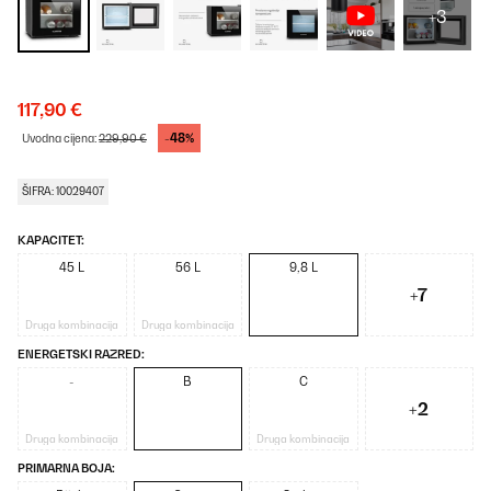
+3
117,90 €
-48%
Uvodna cijena:
229,90 €
ŠIFRA: 10029407
KAPACITET:
45 L
56 L
9,8 L
+7
Druga kombinacija
Druga kombinacija
ENERGETSKI RAZRED:
-
B
C
+2
Druga kombinacija
Druga kombinacija
PRIMARNA BOJA: