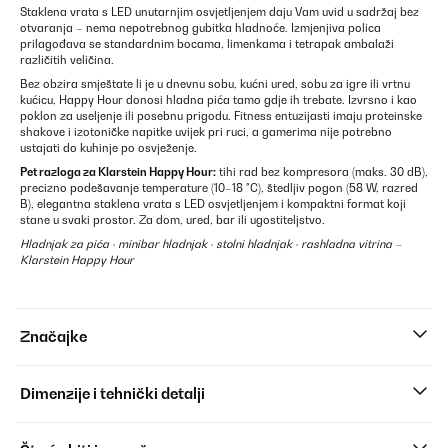
Staklena vrata s LED unutarnjim osvjetljenjem daju Vam uvid u sadržaj bez
otvaranja – nema nepotrebnog gubitka hladnoće. Izmjenjiva polica
prilagođava se standardnim bocama, limenkama i tetrapak ambalaži
različitih veličina.
Bez obzira smještate li je u dnevnu sobu, kućni ured, sobu za igre ili vrtnu
kućicu, Happy Hour donosi hladna pića tamo gdje ih trebate. Izvrsno i kao
poklon za useljenje ili posebnu prigodu. Fitness entuzijasti imaju proteinske
shakove i izotoničke napitke uvijek pri ruci, a gamerima nije potrebno
ustajati do kuhinje po osvježenje.
Pet razloga za Klarstein Happy Hour:
tihi rad bez kompresora (maks. 30 dB),
precizno podešavanje temperature (10–18 °C), štedljiv pogon (58 W, razred
B), elegantna staklena vrata s LED osvjetljenjem i kompaktni format koji
stane u svaki prostor. Za dom, ured, bar ili ugostiteljstvo.
Hladnjak za pića · minibar hladnjak · stolni hladnjak · rashladna vitrina –
Klarstein Happy Hour
Značajke
Dimenzije i tehnički detalji