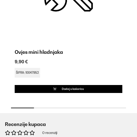
Ovjes mini hladnjaka
N
9,90 €
18
ŠIFRA: 10047952
ŠI
Dodaj u košaricu
Recenzije kupaca
O recenziji