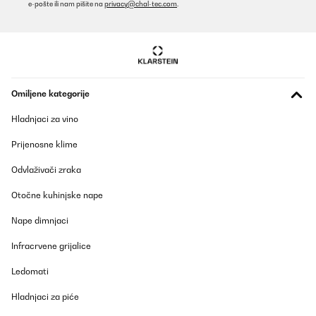
e-pošte ili nam pišite na
privacy@chal-tec.com
.
Omiljene kategorije
Hladnjaci za vino
Prijenosne klime
Odvlaživači zraka
Otočne kuhinjske nape
Nape dimnjaci
Infracrvene grijalice
Ledomati
Hladnjaci za piće