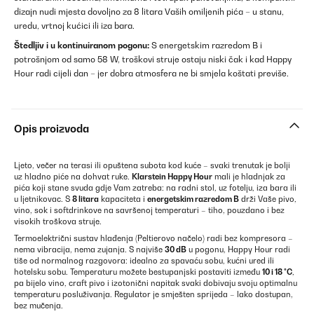
dizajn nudi mjesta dovoljno za 8 litara Vaših omiljenih pića – u stanu,
uredu, vrtnoj kućici ili iza bara.
Štedljiv i u kontinuiranom pogonu:
S energetskim razredom B i
potrošnjom od samo 58 W, troškovi struje ostaju niski čak i kad Happy
Hour radi cijeli dan – jer dobra atmosfera ne bi smjela koštati previše.
Opis proizvoda
Ljeto, večer na terasi ili opuštena subota kod kuće – svaki trenutak je bolji
uz hladno piće na dohvat ruke.
Klarstein Happy Hour
mali je hladnjak za
pića koji stane svuda gdje Vam zatreba: na radni stol, uz fotelju, iza bara ili
u ljetnikovac. S
8 litara
kapaciteta i
energetskim razredom B
drži Vaše pivo,
vino, sok i softdrinkove na savršenoj temperaturi – tiho, pouzdano i bez
visokih troškova struje.
Termoelektrični sustav hlađenja (Peltierovo načelo) radi bez kompresora –
nema vibracija, nema zujanja. S najviše
30 dB
u pogonu, Happy Hour radi
tiše od normalnog razgovora: idealno za spavaću sobu, kućni ured ili
hotelsku sobu. Temperaturu možete bestupanjski postaviti između
10 i 18 °C
,
pa bijelo vino, craft pivo i izotonični napitak svaki dobivaju svoju optimalnu
temperaturu posluživanja. Regulator je smješten sprijeda – lako dostupan,
bez mučenja.