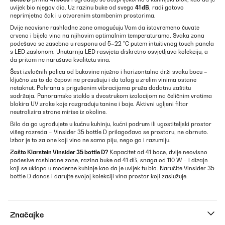
uvijek bio njegov dio. Uz razinu buke od svega
41 dB
, radi gotovo
neprimjetno čak i u otvorenim stambenim prostorima.
Dvije neovisne rashladne zone omogućuju Vam da istovremeno čuvate
crvena i bijela vina na njihovim optimalnim temperaturama. Svaka zona
podešava se zasebno u rasponu od 5–22 °C putem intuitivnog touch panela
s LED zaslonom. Unutarnja LED rasvjeta diskretno osvjetljava kolekciju, a
da pritom ne narušava kvalitetu vina.
Šest izvlačnih polica od bukovine nježno i horizontalno drži svaku bocu –
ključno za to da čepovi ne presušuju i da talog u zrelim vinima ostane
netaknut. Pohrana s prigušenim vibracijama pruža dodatnu zaštitu
sadržaja. Panoramsko staklo s dvostrukom izolacijom na čeličnim vratima
blokira UV zrake koje razgrađuju tanine i boje. Aktivni ugljeni filtar
neutralizira strane mirise iz okoline.
Bilo da ga ugrađujete u kućnu kuhinju, kućni podrum ili ugostiteljski prostor
višeg razreda – Vinsider 35 bottle D prilagođava se prostoru, ne obrnuto.
Izbor je to za one koji vino ne samo piju, nego ga i razumiju.
Zašto Klarstein Vinsider 35 bottle D?
Kapacitet od 41 boce, dvije neovisno
podesive rashladne zone, razina buke od 41 dB, snaga od 110 W – i dizajn
koji se uklapa u moderne kuhinje kao da je uvijek tu bio. Naručite Vinsider 35
bottle D danas i darujte svojoj kolekciji vina prostor koji zaslužuje.
Značajke