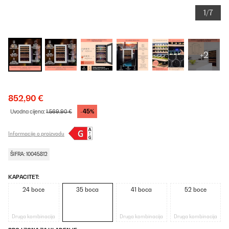
1/7
+2
852,90 €
-45%
Uvodna cijena:
1.569,90 €
Informacije o proizvodu
ŠIFRA: 10045812
KAPACITET:
24 boce
35 boca
41 boca
52 boce
Druga kombinacija
Druga kombinacija
Druga kombinacija