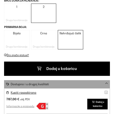
BROJ ZONA ZA HLAĐENJE:
1
2
Druga kombinacija
PRIMARNA BOJA:
Bijela
Crna
Nehrđajući čelik
Druga kombinacija
Druga kombinacija
Što znače statusi?
Dodaj u košaricu
Dostupno i u drugoj kvaliteti
Kupiti raspakirano
767,00 €
uklj. PDV
Dodaj u
Informacije o proizvodu
košaricu