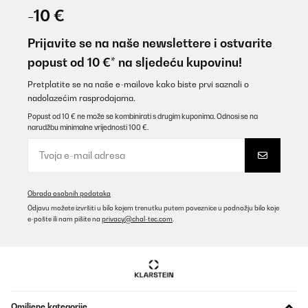
04/12/2025
-10 €
An accessory every kitchen should have; it's quiet and the size is
perfect. Excellent, Klarstein!
Prijavite se na naše newslettere i ostvarite
popust od 10 €* na sljedeću kupovinu!
Amazon user
Prevedi
Pretplatite se na naše e-mailove kako biste prvi saznali o
nadolazećim rasprodajama.
Popust od 10 € ne može se kombinirati s drugim kuponima. Odnosi se na
POTVRĐENI PREGLED
narudžbu minimalne vrijednosti 100 €.
04/12/2025
An accessory every kitchen should have, it',s quiet and the size is
perfect. Excellent, Klarstein!
Amazon user
Obrada osobnih podataka
Odjavu možete izvršiti u bilo kojem trenutku putem poveznice u podnožju bilo koje
Prevedi
e-pošte ili nam pišite na
privacy@chal-tec.com
.
POTVRĐENI PREGLED
03/12/2025
Muito bonito e rapidez na entrega, aconselho este vendedor,
obrigado.
Omiljene kategorije