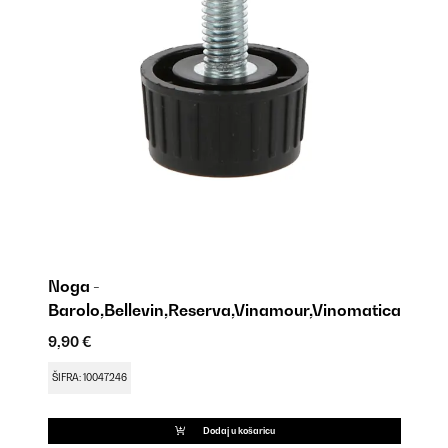
Noga -
Barolo,Bellevin,Reserva,Vinamour,Vinomatica
9,
9,90 €
ŠI
ŠIFRA: 10047246
Dodaj u košaricu