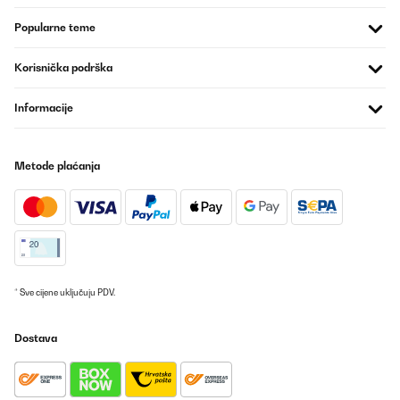
Bonjour,
Popularne teme
Pour toute assistance concernant ce problème, nous vous
recommandons de contacter notre service client. Nous nous
Korisnička podrška
ferons un plaisir d'explorer avec vous les solutions possibles.
Nous vous remercions de votre intérêt et vous souhaitons une
Informacije
bonne journée.
Votre équipe Klarstein
_______________________________
Metode plaćanja
化
Prevedi
POTVRĐENI PREGLED
12/09/2025
* Sve cijene uključuju PDV.
Super stylisch super Qualität
Dostava
Amazon-Benutzer
Prevedi