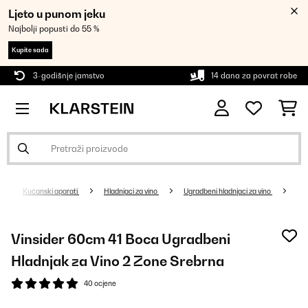
Ljeto u punom jeku
Najbolji popusti do 55 %
Kupite sada
3-godišnje jamstvo
14 dana za povrat robe
Kućanski aparati
Hladnjaci za vino
Ugradbeni hladnjaci za vino
Vinsider 60cm 41 Boca Ugradbeni
Hladnjak za Vino 2 Zone Srebrna
40 ocjene