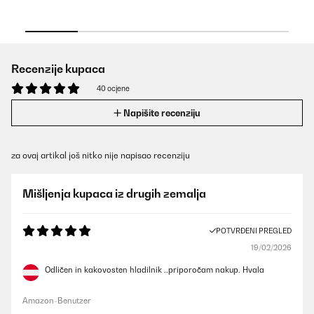
Recenzije kupaca
40 ocjene
Napišite recenziju
za ovaj artikal još nitko nije napisao recenziju
Mišljenja kupaca iz drugih zemalja
POTVRĐENI PREGLED
19/02/2026
Odličen in kakovosten hladilnik ..priporočam nakup. Hvala
Amazon-Benutzer