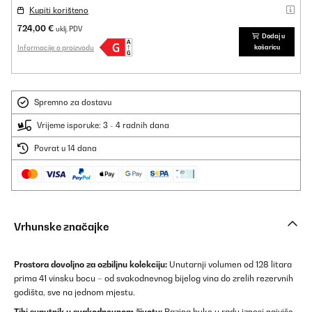
Kupiti korišteno
724,00 €
uklj. PDV
Dodaj u
Informacije o proizvodu
košaricu
Spremno za dostavu
Vrijeme isporuke: 3 - 4 radnih dana
Povrat u 14 dana
Vrhunske značajke
Prostora dovoljno za ozbiljnu kolekciju:
Unutarnji volumen od 128 litara
prima 41 vinsku bocu – od svakodnevnog bijelog vina do zrelih rezervnih
godišta, sve na jednom mjestu.
Tihi suputnik u svakodnevnom životu:
Razina buke u radu iznosi najviše