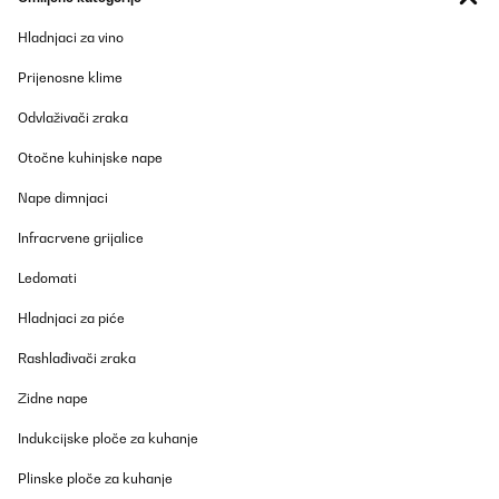
Usuário da Amazon
Hladnjaci za vino
Prevedi
Prijenosne klime
POTVRĐENI PREGLED
Odvlaživači zraka
22/10/2025
Otočne kuhinjske nape
Bin zufrieden. Macht jedoch bereits ziemlich viel mehr lärm. Das
wäre sehr störend wenn er bei uns nicht im Keller wäre.
Nape dimnjaci
Amazon-Benutzer
Infracrvene grijalice
Prevedi
Ledomati
POTVRĐENI PREGLED
Hladnjaci za piće
14/10/2025
Rashlađivači zraka
Est-ce que ce n'est pas possible de ne pas le placer dans
l'embedded ?
Zidne nape
Indukcijske ploče za kuhanje
_______________________________
===============================
RÉPONDRE
Plinske ploče za kuhanje
===============================