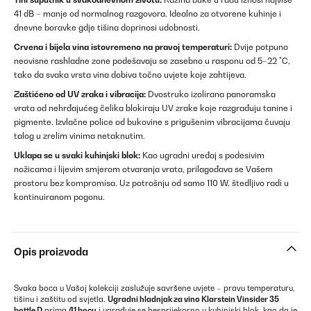
41 dB – manje od normalnog razgovora. Idealno za otvorene kuhinje i
dnevne boravke gdje tišina doprinosi udobnosti.
Crvena i bijela vina istovremeno na pravoj temperaturi:
Dvije potpuno
neovisne rashladne zone podešavaju se zasebno u rasponu od 5–22 °C,
tako da svaka vrsta vina dobiva točno uvjete koje zahtijeva.
Zaštićeno od UV zraka i vibracija:
Dvostruko izolirana panoramska
vrata od nehrđajućeg čelika blokiraju UV zrake koje razgrađuju tanine i
pigmente. Izvlačne police od bukovine s prigušenim vibracijama čuvaju
talog u zrelim vinima netaknutim.
Uklapa se u svaki kuhinjski blok:
Kao ugradni uređaj s podesivim
nožicama i lijevim smjerom otvaranja vrata, prilagođava se Vašem
prostoru bez kompromisa. Uz potrošnju od samo 110 W, štedljivo radi u
kontinuiranom pogonu.
Opis proizvoda
Svaka boca u Vašoj kolekciji zaslužuje savršene uvjete – pravu temperaturu,
tišinu i zaštitu od svjetla.
Ugradni hladnjak za vino Klarstein Vinsider 35
bottle D
prima
41 bocu
i ugrađuje se besprijekorno u kuhinjski blok, kao da je