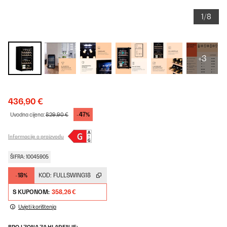
1/8
+3
436,90 €
-47%
Uvodna cijena:
829,90 €
Informacije o proizvodu
ŠIFRA: 10045905
-18%
KOD:
FULLSWING18
S KUPONOM:
358,26 €
Uvjeti korištenja