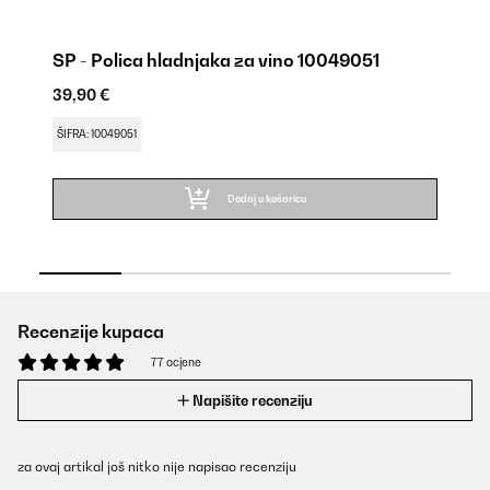
SP - Polica hladnjaka za vino 10049051
D
39,90 €
39
ŠIFRA: 10049051
ŠI
Dodaj u košaricu
Recenzije kupaca
77 ocjene
Napišite recenziju
za ovaj artikal još nitko nije napisao recenziju