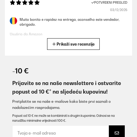
POTVRĐENI PREGLED
03/12/2025
Muito bonito e rapidez na entrega, aconselho este vendedor,
obrigado.
Usuário da Amazon
Prikaži sve recenzije
Prevedi
POTVRĐENI PREGLED
02/12/2025
-10 €
I am disappointed and feel misled. The wine fridge is advertised
as 36 dB, yet it is louder than other fridges rated at 42 dB. On
Prijavite se na naše newslettere i ostvarite
top of that, the bottles barely fit, and it holds fewer than stated
popust od 10 €* na sljedeću kupovinu!
on the website. I do not recommend it, as what is shown online is
not what I received.
Daniel
Pretplatite se na naše e-mailove kako biste prvi saznali o
nadolazećim rasprodajama.
Malgorzata
Popust od 10 € ne može se kombinirati s drugim kuponima. Odnosi se na
Prevedi
narudžbu minimalne vrijednosti 100 €.
POTVRĐENI PREGLED