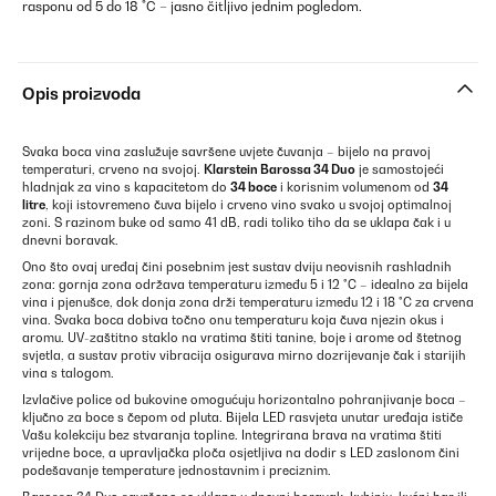
rasponu od 5 do 18 °C – jasno čitljivo jednim pogledom.
Opis proizvoda
Svaka boca vina zaslužuje savršene uvjete čuvanja – bijelo na pravoj
temperaturi, crveno na svojoj.
Klarstein Barossa 34 Duo
je samostojeći
hladnjak za vino s kapacitetom do
34 boce
i korisnim volumenom od
34
litre
, koji istovremeno čuva bijelo i crveno vino svako u svojoj optimalnoj
zoni. S razinom buke od samo 41 dB, radi toliko tiho da se uklapa čak i u
dnevni boravak.
Ono što ovaj uređaj čini posebnim jest sustav dviju neovisnih rashladnih
zona: gornja zona održava temperaturu između 5 i 12 °C – idealno za bijela
vina i pjenušce, dok donja zona drži temperaturu između 12 i 18 °C za crvena
vina. Svaka boca dobiva točno onu temperaturu koja čuva njezin okus i
aromu. UV-zaštitno staklo na vratima štiti tanine, boje i arome od štetnog
svjetla, a sustav protiv vibracija osigurava mirno dozrijevanje čak i starijih
vina s talogom.
Izvlačive police od bukovine omogućuju horizontalno pohranjivanje boca –
ključno za boce s čepom od pluta. Bijela LED rasvjeta unutar uređaja ističe
Vašu kolekciju bez stvaranja topline. Integrirana brava na vratima štiti
vrijedne boce, a upravljačka ploča osjetljiva na dodir s LED zaslonom čini
podešavanje temperature jednostavnim i preciznim.