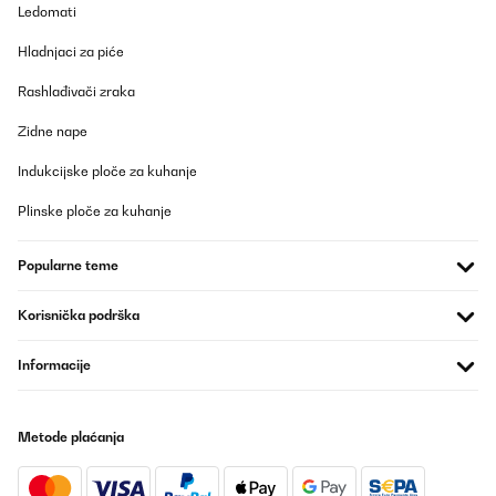
Ledomati
Unterstützung gebeten und sogar angeboten, den Sensor auf
eigene Verantwortung selbst zu tauschen, falls man mir das
Ersatzteil zusendet. Leider kam darauf nur die pauschale
Hladnjaci za piće
Antwort, dass die Garantie abgelaufen sei – keine Hilfestellung,
kein Ersatzteilangebot, keine Kulanz.
Rashlađivači zraka
Das ist besonders enttäuschend, weil es sich um ein
Zidne nape
Premiumprodukt im Bereich um 1000 € handelt. Ich hätte
erwartet, dass der Hersteller zumindest eine Anleitung oder ein
Indukcijske ploče za kuhanje
Ersatzteil zur Verfügung stellt, anstatt den Kunden an eine
„örtliche Werkstatt“ zu verweisen.
Plinske ploče za kuhanje
Fazit:
Der Barossa 102D ist technisch und optisch ein sehr guter
Weinkühlschrank, aber der Service von Klarstein fällt im
Popularne teme
Vergleich zu Preis und Qualitätsversprechen deutlich ab.
Wer sich für das Gerät entscheidet, sollte wissen: Nach Ablauf
der Garantie steht man bei Defekten komplett allein da.
Korisnička podrška
Daniel
Informacije
Prevedi
Metode plaćanja
POTVRĐENI PREGLED
04/10/2025