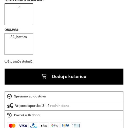
BROJ ZONA ZA HLAĐENJE:
2
OBUJAM:
34_bottles
Što znače statusi?
Dodaj u košaricu
Spremno za dostavu
Vrijeme isporuke: 3 - 4 radnih dana
Povrat u 14 dana