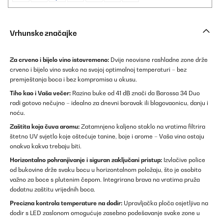
Vrhunske značajke
Za crveno i bijelo vino istovremeno:
Dvije neovisne rashladne zone drže
crveno i bijelo vino svako na svojoj optimalnoj temperaturi – bez
premještanja boca i bez kompromisa u okusu.
Tiho kao i Vaša večer:
Razina buke od 41 dB znači da Barossa 34 Duo
radi gotovo nečujno – idealno za dnevni boravak ili blagovaonicu, danju i
noću.
Zaštita koja čuva aromu:
Zatamnjeno kaljeno staklo na vratima filtrira
štetno UV svjetlo koje oštećuje tanine, boje i arome – Vaša vina ostaju
onakva kakva trebaju biti.
Horizontalno pohranjivanje i siguran zaključani pristup:
Izvlačive police
od bukovine drže svaku bocu u horizontalnom položaju, što je osobito
važno za boce s plutenim čepom. Integrirana brava na vratima pruža
dodatnu zaštitu vrijednih boca.
Precizna kontrola temperature na dodir:
Upravljačka ploča osjetljiva na
dodir s LED zaslonom omogućuje zasebno podešavanje svake zone u