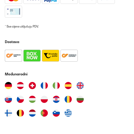
Un peu déçuLa hauteur des étagères trop restreintUne cave qui
chauffe beaucoup par periode
Utilisateur d'Amazon
Prevedi
* Sve cijene uključuju PDV.
POTVRĐENI PREGLED
Dostava
12/09/2025
Super stylisch super Qualität
Amazon-Benutzer
Međunarodni
Prevedi
POTVRĐENI PREGLED
31/08/2025
Edles Teil, ein optischer hingucker.
Amazon-Benutzer
Prevedi