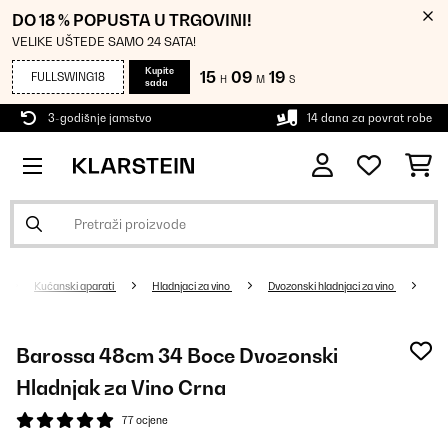
DO 18 % POPUSTA U TRGOVINI!
VELIKE UŠTEDE SAMO 24 SATA!
Kupite
15
09
19
FULLSWING18
H
M
S
sada
3-godišnje jamstvo
14 dana za povrat robe
Kućanski aparati
Hladnjaci za vino
Dvozonski hladnjaci za vino
Barossa 48cm 34 Boce Dvozonski
Hladnjak za Vino Crna
77 ocjene