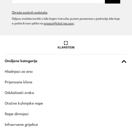
22/10/2025
Obrada osobnih podataka
Bin zufrieden. Macht jedoch bereits ziemlich viel mehr lärm. Das
Odjavu možete izvršiti u bilo kojem trenutku putem poveznice u podnožju bilo koje
wäre sehr störend wenn er bei uns nicht im Keller wäre.
e-pošte ili nam pišite na
privacy@chal-tec.com
.
Amazon-Benutzer
Prevedi
POTVRĐENI PREGLED
11/10/2025
Omiljene kategorije
Gutes Gerät, aber enttäuschender Kundenservice nach kurzer
Hladnjaci za vino
Zeit
Prijenosne klime
Ich habe den Klarstein Barossa 102D Wine Cooler vor gut
zweieinhalb Jahren gekauft und war zunächst sehr zufrieden:
Odvlaživači zraka
Das Gerät sieht edel aus und hält die Temperatur zuverlässig. Die
Zwei-Zonen-Kühlung ist für Weiß- und Rotwein perfekt geeignet,
und das Preis-Leistungs-Verhältnis erschien mir anfangs fair.
Otočne kuhinjske nape
Leider zeigte sich kurz nach Ablauf der zweijährigen Garantie der
Nape dimnjaci
Fehlercode F2 – laut Hersteller ein Defekt am Temperatursensor
der Weißweinzone. Eigentlich ein klassischer Verschleißteil-
Infracrvene grijalice
Fehler, den man mit einem Ersatzsensor leicht beheben könnte.
Ich habe den Kundendienst kontaktiert, freundlich um