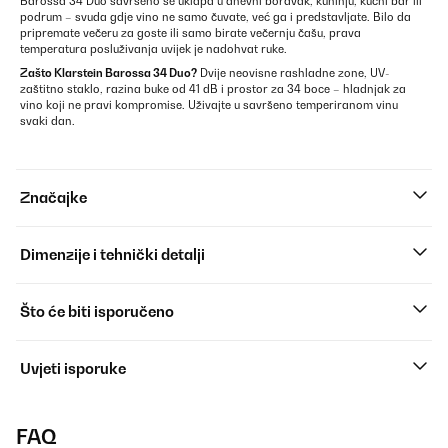
Barossa 34 Duo savršeno se uklapa u dnevni boravak, kuhinju, kućni bar ili
podrum – svuda gdje vino ne samo čuvate, već ga i predstavljate. Bilo da
pripremate večeru za goste ili samo birate večernju čašu, prava
temperatura posluživanja uvijek je nadohvat ruke.
Zašto Klarstein Barossa 34 Duo?
Dvije neovisne rashladne zone, UV-
zaštitno staklo, razina buke od 41 dB i prostor za 34 boce – hladnjak za
vino koji ne pravi kompromise. Uživajte u savršeno temperiranom vinu
svaki dan.
Značajke
Dimenzije i tehnički detalji
Što će biti isporučeno
Uvjeti isporuke
FAQ