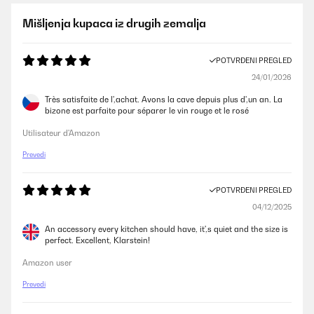
Mišljenja kupaca iz drugih zemalja
POTVRĐENI PREGLED
24/01/2026
Très satisfaite de l',achat. Avons la cave depuis plus d',un an. La
bizone est parfaite pour séparer le vin rouge et le rosé
Utilisateur d'Amazon
Prevedi
POTVRĐENI PREGLED
04/12/2025
An accessory every kitchen should have, it',s quiet and the size is
perfect. Excellent, Klarstein!
Amazon user
Prevedi