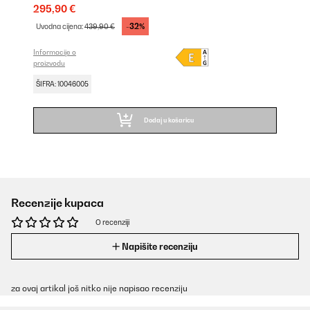
295,90 €
-32%
Uvodna cijena:
439,90 €
Informacije o
proizvodu
ŠIFRA: 10046005
Dodaj u košaricu
Recenzije kupaca
O recenziji
Napišite recenziju
za ovaj artikal još nitko nije napisao recenziju