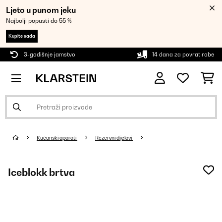
Ljeto u punom jeku
Najbolji popusti do 55 %
Kupite sada
3-godišnje jamstvo
14 dana za povrat robe
Kućanski aparati
Rezervni dijelovi
Iceblokk brtva