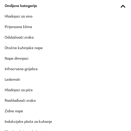
Omiljene kategorije
Hladnjaci za vino
Prijenosne klime
Odvlaživači zraka
Otočne kuhinjske nape
Nape dimnjaci
Infracrvene grijalice
Ledomati
Hladnjaci za piće
Rashlađivači zraka
Zidne nape
Indukcijske ploče za kuhanje