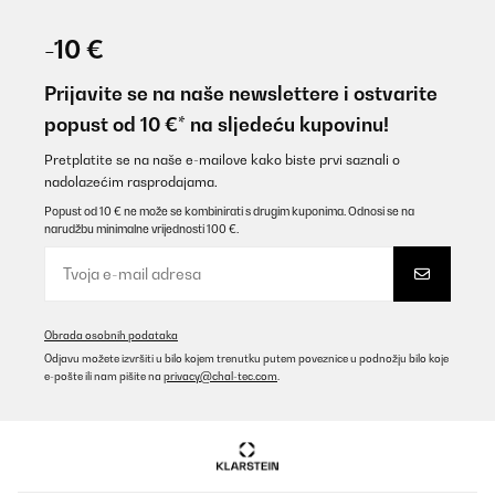
-10 €
Prijavite se na naše newslettere i ostvarite
popust od 10 €* na sljedeću kupovinu!
Pretplatite se na naše e-mailove kako biste prvi saznali o
nadolazećim rasprodajama.
Popust od 10 € ne može se kombinirati s drugim kuponima. Odnosi se na
narudžbu minimalne vrijednosti 100 €.
Obrada osobnih podataka
Odjavu možete izvršiti u bilo kojem trenutku putem poveznice u podnožju bilo koje
e-pošte ili nam pišite na
privacy@chal-tec.com
.