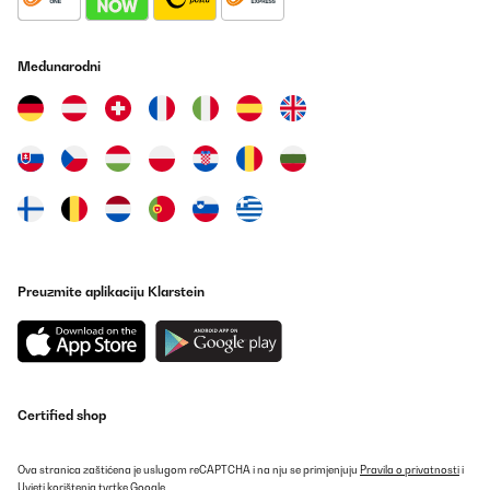
Međunarodni
Preuzmite aplikaciju Klarstein
Certified shop
Ova stranica zaštićena je uslugom reCAPTCHA i na nju se primjenjuju
Pravila o privatnosti
i
Uvjeti korištenja
tvrtke Google.