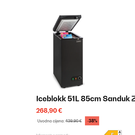
Iceblokk 51L 85cm Sanduk 
268,90 €
-38%
Uvodna cijena:
439,90 €