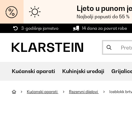
Ljeto u punom j
Najbolji popusti do 55 %
3-godišnje jamstvo
14 dana za povrat robe
Kućanski aparati
Kuhinjski uređaji
Grijalic
Kućanski aparati
Rezervni dijelovi
Iceblokk brt