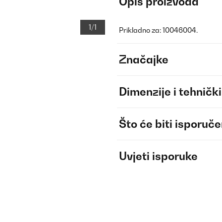
Opis proizvoda
1/1
Prikladno za: 10046004.
Značajke
Dimenzije i tehnički
Što će biti isporuč
Uvjeti isporuke