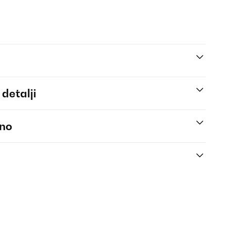
 detalji
eno