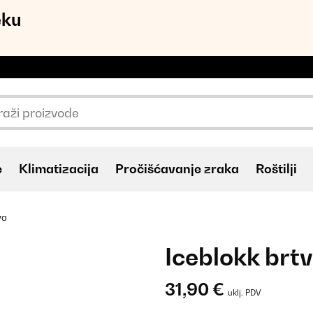
eku
e
Klimatizacija
Pročišćavanje zraka
Roštilji
va
Iceblokk brt
31,90 €
uklj. PDV