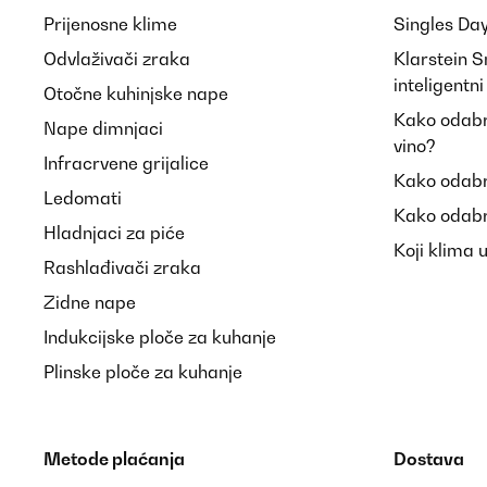
Prijenosne klime
Singles Da
Odvlaživači zraka
Klarstein 
inteligentn
Otočne kuhinjske nape
Kako odabra
Nape dimnjaci
vino?
Infracrvene grijalice
Kako odabr
Ledomati
Kako odabr
Hladnjaci za piće
Koji klima 
Rashlađivači zraka
Zidne nape
Indukcijske ploče za kuhanje
Plinske ploče za kuhanje
Metode plaćanja
Dostava