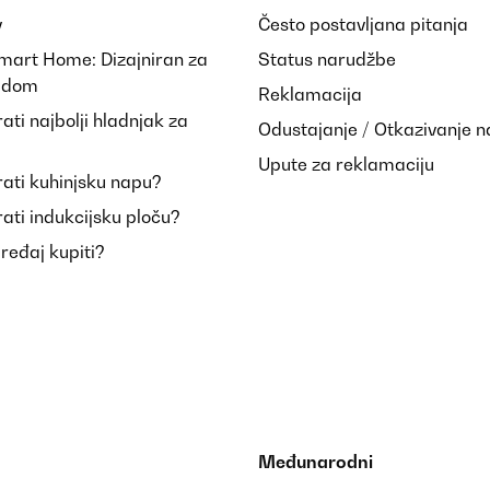
y
Često postavljana pitanja
Smart Home: Dizajniran za
Status narudžbe
i dom
Reklamacija
ti najbolji hladnjak za
Odustajanje / Otkazivanje 
Upute za reklamaciju
ati kuhinjsku napu?
ati indukcijsku ploču?
uređaj kupiti?
Međunarodni