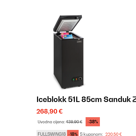
Iceblokk 51L 85cm Sanduk 
268,90 €
-38%
Uvodna cijena:
439,90 €
FULLSWING18
-18%
S kuponom:
220,50 €