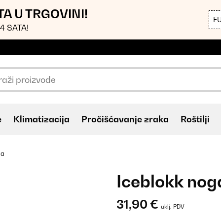
TA U TRGOVINI!
F
4 SATA!
e
Klimatizacija
Pročišćavanje zraka
Roštilji
ga
Iceblokk nog
31,90 €
uklj. PDV