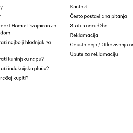
ay
Kontakt
y
Često postavljana pitanja
Smart Home: Dizajniran za
Status narudžbe
i dom
Reklamacija
ti najbolji hladnjak za
Odustajanje / Otkazivanje 
Upute za reklamaciju
ati kuhinjsku napu?
ati indukcijsku ploču?
uređaj kupiti?