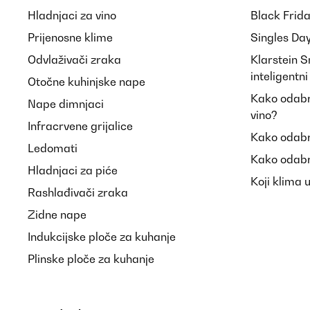
Hladnjaci za vino
Black Frid
Prijenosne klime
Singles Da
Odvlaživači zraka
Klarstein 
inteligentn
Otočne kuhinjske nape
Kako odabra
Nape dimnjaci
vino?
Infracrvene grijalice
Kako odabr
Ledomati
Kako odabr
Hladnjaci za piće
Koji klima 
Rashlađivači zraka
Zidne nape
Indukcijske ploče za kuhanje
Plinske ploče za kuhanje