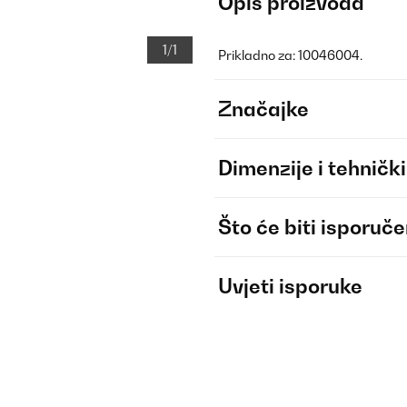
Opis proizvoda
1/1
Prikladno za: 10046004.
Značajke
Dimenzije i tehnički
Što će biti isporuč
Uvjeti isporuke