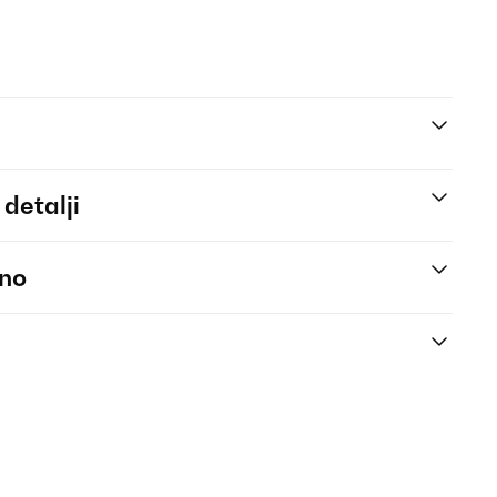
 detalji
eno