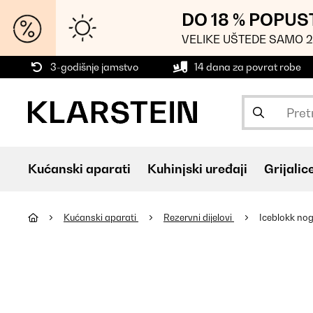
DO 18 % POPUS
VELIKE UŠTEDE SAMO 2
3-godišnje jamstvo
14 dana za povrat robe
Kućanski aparati
Kuhinjski uređaji
Grijalic
Kućanski aparati
Rezervni dijelovi
Iceblokk no