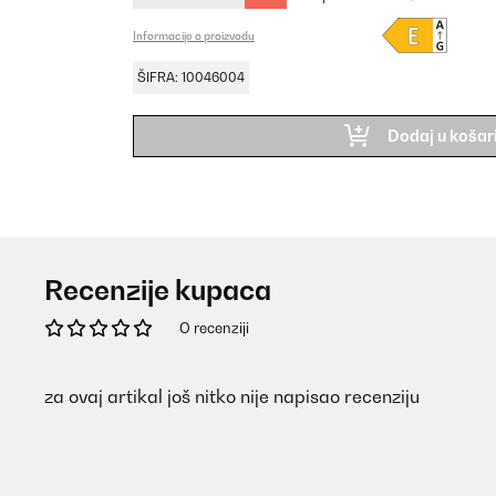
Informacije o proizvodu
ŠIFRA: 10046004
Dodaj u košar
Recenzije kupaca
O recenziji
za ovaj artikal još nitko nije napisao recenziju