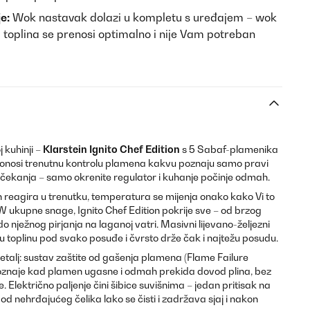
e:
Wok nastavak dolazi u kompletu s uređajem – wok
, toplina se prenosi optimalno i nije Vam potreban
 kuhinji –
Klarstein Ignito Chef Edition
s 5 Sabaf-plamenika
nosi trenutnu kontrolu plamena kakvu poznaju samo pravi
 čekanja – samo okrenite regulator i kuhanje počinje odmah.
 reagira u trenutku, temperatura se mijenja onako kako Vi to
kW ukupne snage, Ignito Chef Edition pokrije sve – od brzog
o nježnog pirjanja na laganoj vatri. Masivni lijevano-željezni
u toplinu pod svako posuđe i čvrsto drže čak i najtežu posudu.
etalj: sustav zaštite od gašenja plamena (Flame Failure
oznaje kad plamen ugasne i odmah prekida dovod plina, bez
. Električno paljenje čini šibice suvišnima – jedan pritisak na
 od nehrđajućeg čelika lako se čisti i zadržava sjaj i nakon