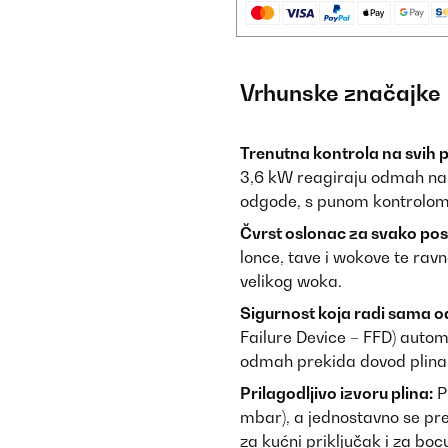
Vrhunske značajke
Trenutna kontrola na svih 
3,6 kW reagiraju odmah na 
odgode, s punom kontrolom 
Čvrst oslonac za svako pos
lonce, tave i wokove te rav
velikog woka.
Sigurnost koja radi sama o
Failure Device – FFD) autom
odmah prekida dovod plina. 
Prilagodljivo izvoru plina:
Pl
mbar), a jednostavno se pre
za kućni priključak i za bo