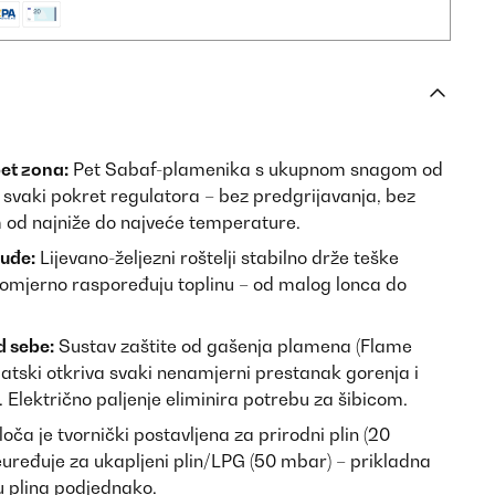
pet zona:
Pet Sabaf-plamenika s ukupnom snagom od
svaki pokret regulatora – bez predgrijavanja, bez
od najniže do najveće temperature.
uđe:
Lijevano-željezni roštelji stabilno drže teške
nomjerno raspoređuju toplinu – od malog lonca do
d sebe:
Sustav zaštite od gašenja plamena (Flame
atski otkriva svaki nenamjerni prestanak gorenja i
Električno paljenje eliminira potrebu za šibicom.
oča je tvornički postavljena za prirodni plin (20
uređuje za ukapljeni plin/LPG (50 mbar) – prikladna
cu plina podjednako.