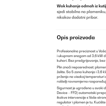
Wok kuhanje odmah iz kutij
sjedi stabilno na plameniku
nikakav dodatni pribor.
Opis proizvoda
Profesionalna preciznost u Vašoj
i ukupnom snagom od 3,6 kW do
kuhari. Bez predgrijavanja, bez
Plin znači neposrednost: plamen
želite. Sa 5 zona kuhanja i 3,6 
prženja na visokoj temperaturi d
roštelji ravnomjerno raspoređuj
Sigurnost je ugrađena u svaki d
Device – FFD) automatski prep
ikakve intervencije s Vaše strane
regulator i plamen je tu. Kućište