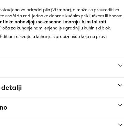
postavljena za prirodni plin (20 mbar), a može se preurediti za
što znači da radi jednako dobro s kućnim priključkom ili bocom
or tlaka nabavljaju se zasebno i moraju ih instalirati
loča za kuhanje namijenjena je ugradnji u kuhinjski blok.
Edition i uživajte u kuhanju s preciznošću koja ne pravi
 detalji
eno