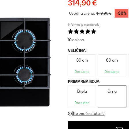
314,90 €
-30%
Uvodna cijena:
449,90 €
Informacije o proizvodu
10 ocjene
VELIČINA:
30 cm
60 cm
Dostupno
Dostupno
PRIMARNA BOJA:
Bijela
Crna
Dostupno
Što znače statusi?