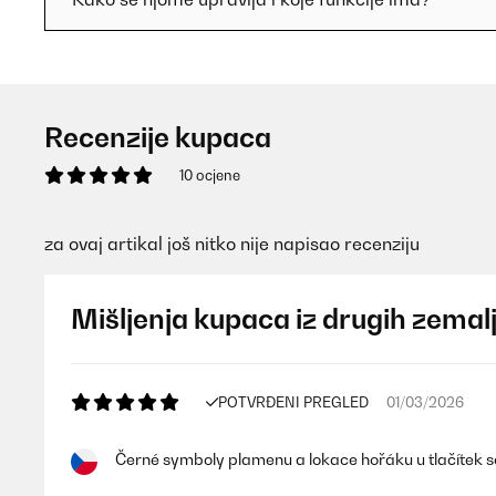
Recenzije kupaca
10 ocjene
za ovaj artikal još nitko nije napisao recenziju
Mišljenja kupaca iz drugih zemal
POTVRĐENI PREGLED
01/03/2026
Černé symboly plamenu a lokace hořáku u tlačítek se 