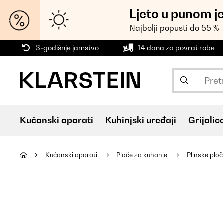
Ljeto u punom j
Najbolji popusti do 55 %
3-godišnje jamstvo
14 dana za povrat robe
Kućanski aparati
Kuhinjski uređaji
Grijalic
Kućanski aparati
Ploče za kuhanje
Plinske plo