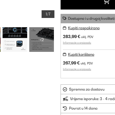
1/7
Dostupno i u drugoj kvaliteti
Kupiti raspakirano
283,99 €
uklj. PDV
+2
Informacije o proizvodu
Kupiti korišteno
267,99 €
uklj. PDV
Informacije o proizvodu
Spremno za dostavu
Vrijeme isporuke: 3 - 4 ra
Povrat u 14 dana