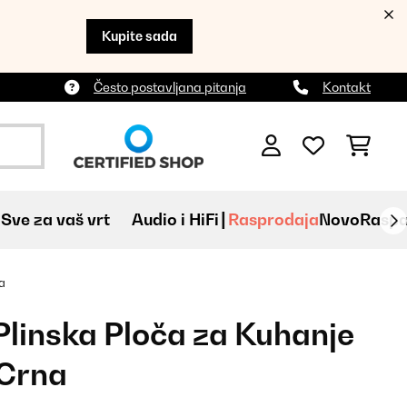
Kupite sada
Često postavljana pitanja
Kontakt
Sve za vaš vrt
Audio i HiFi
Rasprodaja
Novo
Raspa
a
Plinska Ploča za Kuhanje
 Crna