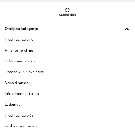
Omiljene kategorije
Hladnjaci za vino
Prijenosne klime
Odvlaživači zraka
Otočne kuhinjske nape
Nape dimnjaci
Infracrvene grijalice
Ledomati
Hladnjaci za piće
Rashlađivači zraka