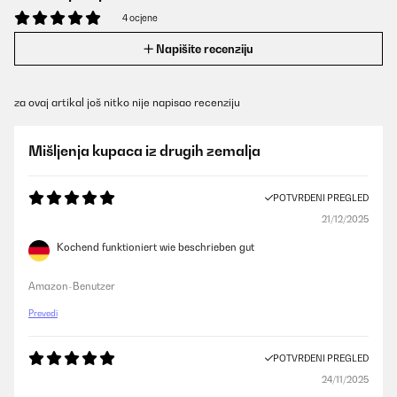
4 ocjene
Napišite recenziju
za ovaj artikal još nitko nije napisao recenziju
Mišljenja kupaca iz drugih zemalja
POTVRĐENI PREGLED
21/12/2025
Kochend funktioniert wie beschrieben gut
Amazon-Benutzer
Prevedi
POTVRĐENI PREGLED
24/11/2025