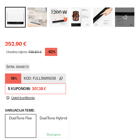
+2
252,90 €
-42%
Uvodna cijena:
439,90 €
ŠIFRA: 10046721
-18%
KOD:
FULLSWING18
S KUPONOM:
207,38 €
Uvjeti korištenja
VARIJACIJA TEME:
DualTone Flex
DualTone Hybrid
Dostupno