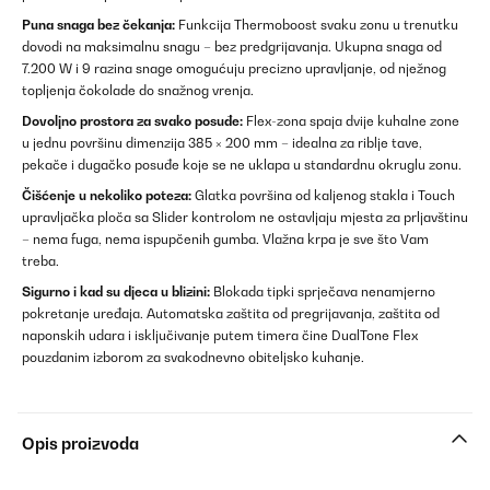
Puna snaga bez čekanja:
Funkcija Thermoboost svaku zonu u trenutku
dovodi na maksimalnu snagu – bez predgrijavanja. Ukupna snaga od
7.200 W i 9 razina snage omogućuju precizno upravljanje, od nježnog
topljenja čokolade do snažnog vrenja.
Dovoljno prostora za svako posuđe:
Flex-zona spaja dvije kuhalne zone
u jednu površinu dimenzija 385 × 200 mm – idealna za riblje tave,
pekače i dugačko posuđe koje se ne uklapa u standardnu okruglu zonu.
Čišćenje u nekoliko poteza:
Glatka površina od kaljenog stakla i Touch
upravljačka ploča sa Slider kontrolom ne ostavljaju mjesta za prljavštinu
– nema fuga, nema ispupčenih gumba. Vlažna krpa je sve što Vam
treba.
Sigurno i kad su djeca u blizini:
Blokada tipki sprječava nenamjerno
pokretanje uređaja. Automatska zaštita od pregrijavanja, zaštita od
naponskih udara i isključivanje putem timera čine DualTone Flex
pouzdanim izborom za svakodnevno obiteljsko kuhanje.
Opis proizvoda