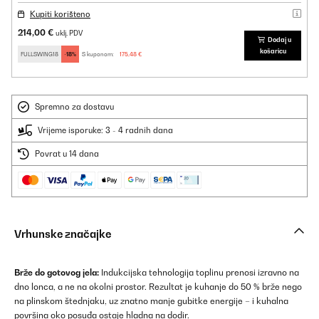
Kupiti korišteno
214,00 €
uklj. PDV
Dodaj u
košaricu
FULLSWING18
-18%
S kuponom:
175,48 €
Spremno za dostavu
Vrijeme isporuke: 3 - 4 radnih dana
Povrat u 14 dana
Vrhunske značajke
Brže do gotovog jela:
Indukcijska tehnologija toplinu prenosi izravno na
dno lonca, a ne na okolni prostor. Rezultat je kuhanje do 50 % brže nego
na plinskom štednjaku, uz znatno manje gubitke energije – i kuhalna
površina oko posuđa ostaje hladna na dodir.