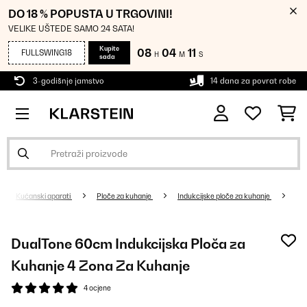
DO 18 % POPUSTA U TRGOVINI!
VELIKE UŠTEDE SAMO 24 SATA!
Kupite
08
04
11
FULLSWING18
H
M
S
sada
3-godišnje jamstvo
14 dana za povrat robe
Kućanski aparati
Ploče za kuhanje
Indukcijske ploče za kuhanje
DualTone 60cm Indukcijska Ploča za
Kuhanje 4 Zona Za Kuhanje
4 ocjene