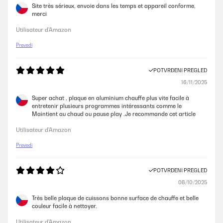
Site très sérieux, envoie dans les temps et appareil conforme,
merci
Utilisateur d'Amazon
Prevedi
POTVRĐENI PREGLED
16/11/2025
Super achat , plaque en aluminium chauffe plus vite facile à
entretenir plusieurs programmes intéressants comme le
Maintient au chaud ou pause play .Je recommande cet article
Utilisateur d'Amazon
Prevedi
POTVRĐENI PREGLED
08/10/2025
Très belle plaque de cuissons bonne surface de chauffe et belle
couleur facile à nettoyer.
Utilisateur d'Amazon