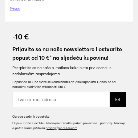
Prevedi
-10 €
Prijavite se na naše newslettere i ostvarite
popust od 10 €* na sljedeću kupovinu!
Pretplatite se na naše e-mailove kako biste prvi saznali o
nadolazećim rasprodajama.
Popust od 10 € ne može se kombinirati s drugim kuponima. Odnosi se na
narudžbu minimalne vrijednosti 100 €.
Obrada osobnih podataka
Odjavu možete izvršiti u bilo kojem trenutku putem poveznice u podnožju bilo koje
e-pošte ili nam pišite na
privacy@chal-tec.com
.