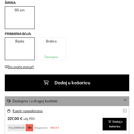
ŠIRINA:
60 cm
PRIMARNA BOJA:
Bijela
Srebro
Dostupno
Što znače statusi?
Dodaj u košaricu
Dostupno i u drugoj kvaliteti
Kupiti raspakirano
227,00 €
uklj. PDV
Dodaj u
košaricu
FULLSWING18
-18%
S kuponom:
186,14 €