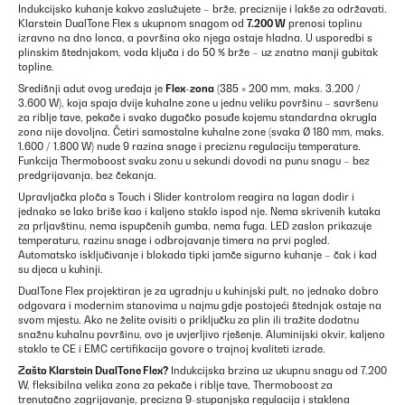
Indukcijsko kuhanje kakvo zaslužujete – brže, preciznije i lakše za održavati.
Klarstein DualTone Flex s ukupnom snagom od
7.200 W
prenosi toplinu
izravno na dno lonca, a površina oko njega ostaje hladna. U usporedbi s
plinskim štednjakom, voda ključa i do 50 % brže – uz znatno manji gubitak
topline.
Središnji adut ovog uređaja je
Flex-zona
(385 × 200 mm, maks. 3.200 /
3.600 W), koja spaja dvije kuhalne zone u jednu veliku površinu – savršenu
za riblje tave, pekače i svako dugačko posuđe kojemu standardna okrugla
zona nije dovoljna. Četiri samostalne kuhalne zone (svaka Ø 180 mm, maks.
1.600 / 1.800 W) nude 9 razina snage i preciznu regulaciju temperature.
Funkcija Thermoboost svaku zonu u sekundi dovodi na punu snagu – bez
predgrijavanja, bez čekanja.
Upravljačka ploča s Touch i Slider kontrolom reagira na lagan dodir i
jednako se lako briše kao i kaljeno staklo ispod nje. Nema skrivenih kutaka
za prljavštinu, nema ispupčenih gumba, nema fuga. LED zaslon prikazuje
temperaturu, razinu snage i odbrojavanje timera na prvi pogled.
Automatsko isključivanje i blokada tipki jamče sigurno kuhanje – čak i kad
su djeca u kuhinji.
DualTone Flex projektiran je za ugradnju u kuhinjski pult, no jednako dobro
odgovara i modernim stanovima u najmu gdje postojeći štednjak ostaje na
svom mjestu. Ako ne želite ovisiti o priključku za plin ili tražite dodatnu
snažnu kuhalnu površinu, ovo je uvjerljivo rješenje. Aluminijski okvir, kaljeno
staklo te CE i EMC certifikacija govore o trajnoj kvaliteti izrade.
Zašto Klarstein DualTone Flex?
Indukcijska brzina uz ukupnu snagu od 7.200
W, fleksibilna velika zona za pekače i riblje tave, Thermoboost za
trenutačno zagrijavanje, precizna 9-stupanjska regulacija i staklena