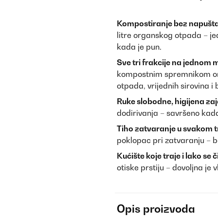
Kompostiranje bez napušta
litre organskog otpada – jed
kada je pun.
Sve tri frakcije na jednom m
kompostnim spremnikom om
otpada, vrijednih sirovina i
Ruke slobodne, higijena z
dodirivanja – savršeno kad
Tiho zatvaranje u svakom t
poklopac pri zatvaranju – be
Kućište koje traje i lako se či
otiske prstiju – dovoljna je
Opis proizvoda