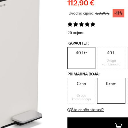
112,90 €
-11%
Uvodna cijena:
126,90 €
25 ocjene
KAPACITET:
40 Ltr
40 L
Druga
kombinacija
PRIMARNA BOJA:
Crna
Krem
Druga
kombinacija
Što znače statusi?