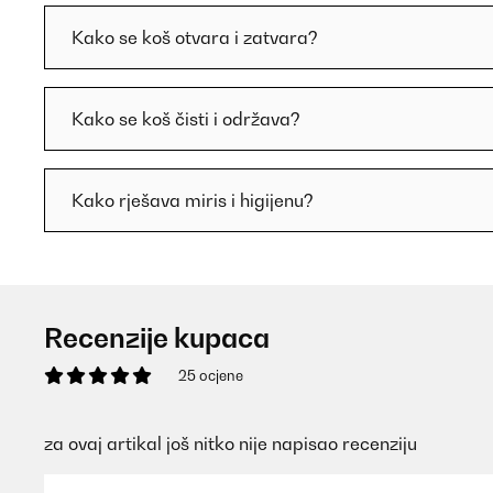
Kako se koš otvara i zatvara?
Kako se koš čisti i održava?
Kako rješava miris i higijenu?
Recenzije kupaca
25 ocjene
za ovaj artikal još nitko nije napisao recenziju