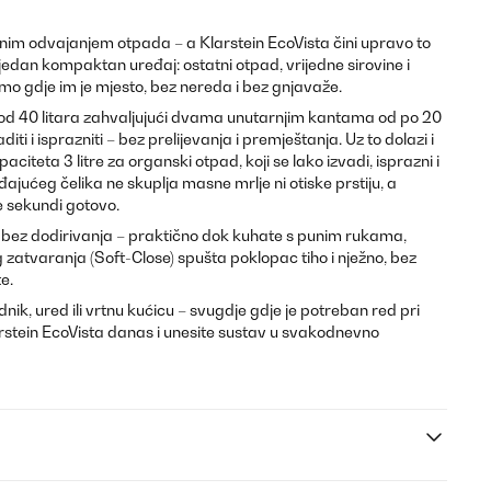
nim odvajanjem otpada – a Klarstein EcoVista čini upravo to
jedan kompaktan uređaj: ostatni otpad, vrijedne sirovine i
mo gdje im je mjesto, bez nereda i bez gnjavaže.
 od 40 litara zahvaljujući dvama unutarnjim kantama od po 20
ti i isprazniti – bez prelijevanja i premještanja. Uz to dolazi i
iteta 3 litre za organski otpad, koji se lako izvadi, isprazni i
đajućeg čelika ne skuplja masne mrlje ni otiske prstiju, a
e sekundi gotovo.
bez dodirivanja – praktično dok kuhate s punim rukama,
g zatvaranja (Soft-Close) spušta poklopac tiho i nježno, bez
e.
nik, ured ili vrtnu kućicu – svugdje gdje je potreban red pri
rstein EcoVista danas i unesite sustav u svakodnevno