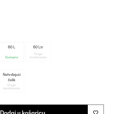
60 L
60 Ltr
Druga
Dostupno
kombinacija
Nehrđajući
čelik
Druga
kombinacija
Dodaj u košaricu