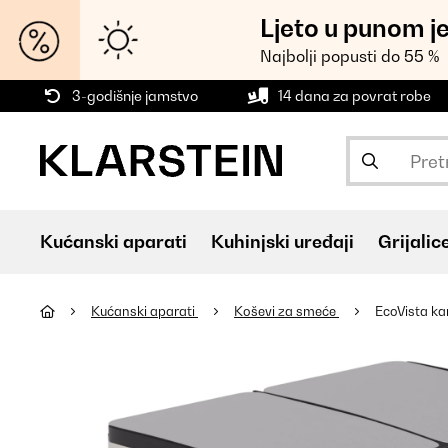
Ljeto u punom j
Najbolji popusti do 55 %
3-godišnje jamstvo
14 dana za povrat robe
Kućanski aparati
Kuhinjski uređaji
Grijalic
Kućanski aparati
Koševi za smeće
EcoVista ka