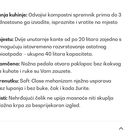
nja kuhinje:
Odvojivi kompostni spremnik prima do 3
nostavno ga izvadite, ispraznite i vratite na mjesto
jestu:
Dvije unutarnje kante od po 20 litara zajedno s
ogućuju istovremeno razvrstavanje ostatnog
 biootpada – ukupno 40 litara kapaciteta.
ajamčena:
Nožna pedala otvara poklopac bez ikakvog
a kuhate i ruke su Vam zauzete.
renutku:
Soft-Close mehanizam nježno usporava
z lupanja i bez buke, čak i kada žurite.
sti:
Nehrđajući čelik ne upija masnoće niti skuplja
 vlažna krpa za besprijekoran izgled.