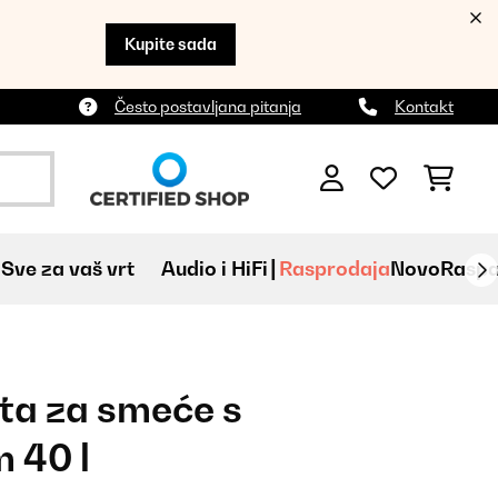
Kupite sada
Često postavljana pitanja
Kontakt
Sve za vaš vrt
Audio i HiFi
Rasprodaja
Novo
Raspa
ta za smeće s
 40 l