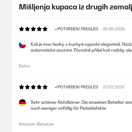
Mišljenja kupaca iz drugih zemal
POTVRĐENI PREGLED
05/05/2026
Koš je moc hezký, v kuchyni vypadá elegantně. Nádoby 
automatické zavírání. Původně přišel koš rozbitý, a
Petra
POTVRĐENI PREGLED
07/02/2026
Sehr schöner Abfalleimer. Die einzelnen Behälter sind
auch weniger anfällig für Pedaldefekte
Amazon-Benutzer