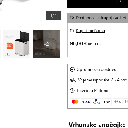
1/7
Dostupno i u drugoj kvaliteti
Kupiti korišteno
95,00 €
+2
uklj. PDV
Spremno za dostavu
Vrijeme isporuke: 3 - 4 ra
Povrat u 14 dana
Vrhunske značajke