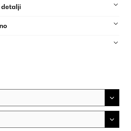
 detalji
eno