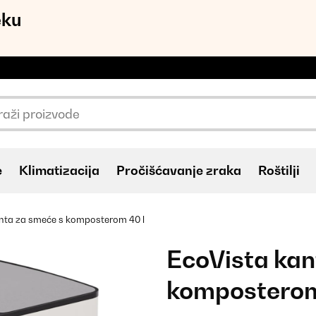
eku
e
Klimatizacija
Pročišćavanje zraka
Roštilji
nta za smeće s komposterom 40 l
EcoVista kan
komposterom