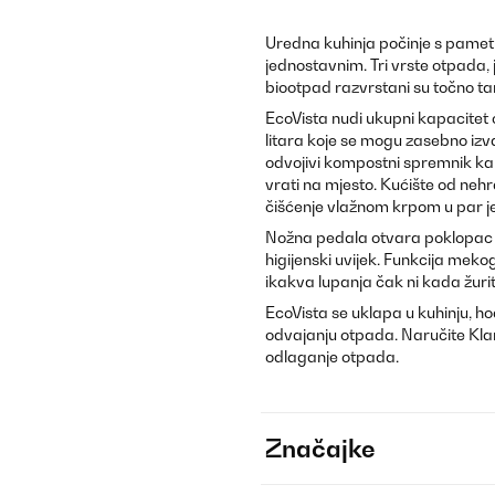
Uredna kuhinja počinje s pamet
jednostavnim. Tri vrste otpada, 
biootpad razvrstani su točno ta
EcoVista nudi ukupni kapacitet
litara koje se mogu zasebno izvadi
odvojivi kompostni spremnik kapac
vrati na mjesto. Kućište od nehr
čišćenje vlažnom krpom u par j
Nožna pedala otvara poklopac 
higijenski uvijek. Funkcija meko
ikakva lupanja čak ni kada žurit
EcoVista se uklapa u kuhinju, hod
odvajanju otpada. Naručite Kla
odlaganje otpada.
Značajke