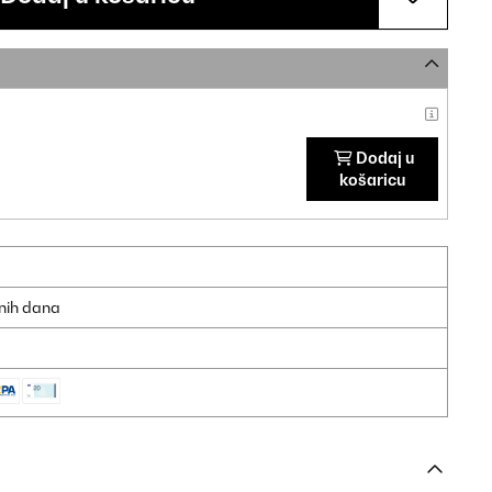
Dodaj u
košaricu
dnih dana