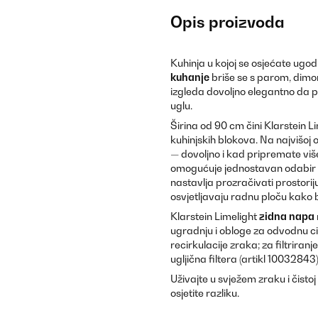
Opis proizvoda
Kuhinja u kojoj se osjećate ug
kuhanje
briše se s parom, dimom
izgleda dovoljno elegantno da p
uglu.
Širina od 90 cm čini Klarstein L
kuhinjskih blokova. Na najvišoj 
— dovoljno i kad pripremate viš
omogućuje jednostavan odabir b
nastavlja prozračivati prostoriju
osvjetljavaju radnu ploču kako b
Klarstein Limelight
zidna napa
ugradnju i obloge za odvodnu cij
recirkulacije zraka; za filtrira
ugljična filtera (artikl 10032843)
Uživajte u svježem zraku i čisto
osjetite razliku.