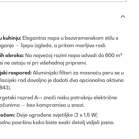
u kuhinju:
Elegantna napa u bezvremenskom stilu s
anje — lijepo izgleda, a pritom marljivo radi.
nih obroka:
Na najvećoj razini napa odvodi do 600 m³
si ne ostaju ni pri višehodnoj pripremi.
jski raspored:
Aluminijski filteri za masnoću peru se u
ulacijski rad dovoljno je dodati dva opcionalna aktivna
2843).
getski razred A++ znači nisku potrošnju električne
a računima — bez kompromisa u snazi.
pločom:
Dvije ugrađene svjetiljke (2 x 1,5 W)
dnu površinu kako biste svaki detalj vidjeli jasno.