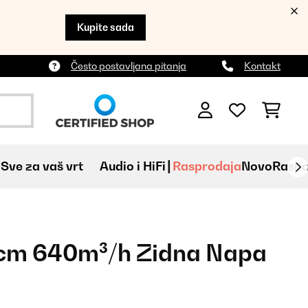
Kupite sada
Često postavljana pitanja
Kontakt
Sve za vaš vrt
Audio i HiFi
Rasprodaja
Novo
Raspa
0cm 640m³/h Zidna Napa