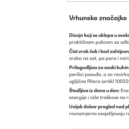
Vrhunske značajke
Dizajn koji se uklapa u svak
praktičnom policom za odlag
Čist zrak čak i kod zahtjev
zraka na sat, pa para i miri
Prilagodljiva za svaki kuhin
perilici posuđa, a za recirk
ugljična filtera (artikl 1003
Štedljiva iz dana u dan:
Ener
energije i niže troškove n
Uvijek dobar pregled nad 
ravnomjerno osvjetljavaju ra