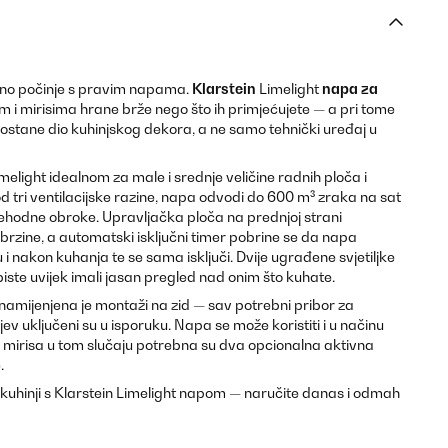
odno počinje s pravim napama.
Klarstein
Limelight
napa za
 i mirisima hrane brže nego što ih primjećujete — a pri tome
ostane dio kuhinjskog dekora, a ne samo tehnički uređaj u
imelight idealnom za male i srednje veličine radnih ploča i
od tri ventilacijske razine, napa odvodi do 600 m³ zraka na sat
ehodne obroke. Upravljačka ploča na prednjoj strani
rzine, a automatski isključni timer pobrine se da napa
 i nakon kuhanja te se sama isključi. Dvije ugrađene svjetiljke
iste uvijek imali jasan pregled nad onim što kuhate.
namijenjena je montaži na zid — sav potrebni pribor za
ev uključeni su u isporuku. Napa se može koristiti i u načinu
nje mirisa u tom slučaju potrebna su dva opcionalna aktivna
.
j kuhinji s Klarstein Limelight napom — naručite danas i odmah