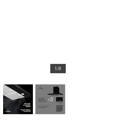
1/8
+3