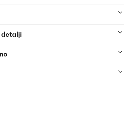
 detalji
eno