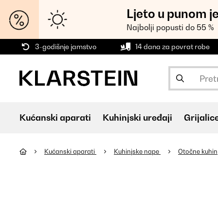
Ljeto u punom j
Najbolji popusti do 55 %
3-godišnje jamstvo
14 dana za povrat robe
Kućanski aparati
Kuhinjski uređaji
Grijalic
Kućanski aparati
Kuhinjske nape
Otočne kuhin