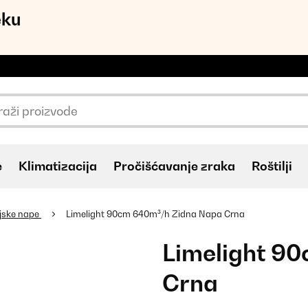
eku
e
Klimatizacija
Pročišćavanje zraka
Roštilji
jske nape
Limelight 90cm 640m³/h Zidna Napa Crna
Limelight 9
Crna