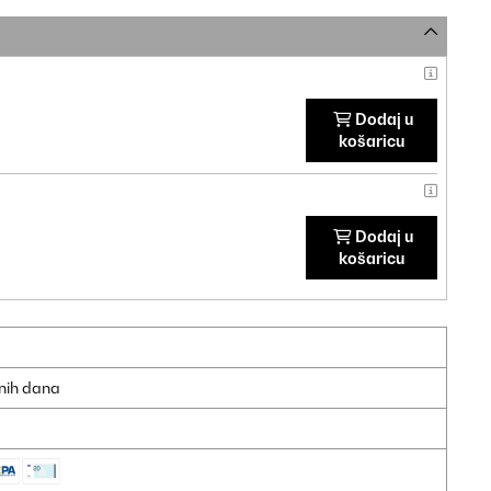
Dodaj u
košaricu
Dodaj u
košaricu
dnih dana