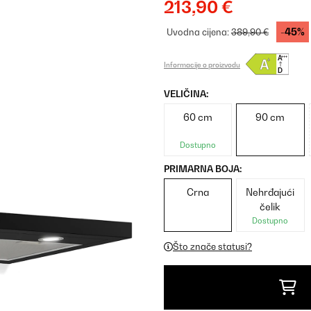
213,90 €
-45%
Uvodna cijena:
389,90 €
Informacije o proizvodu
VELIČINA:
60 cm
90 cm
Dostupno
PRIMARNA BOJA:
Crna
Nehrđajući
čelik
Dostupno
Što znače statusi?