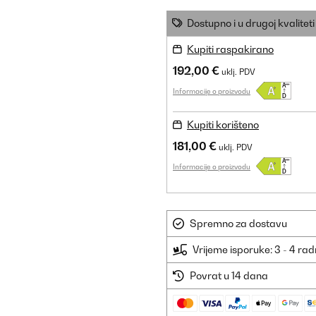
Dostupno i u drugoj kvaliteti
Kupiti raspakirano
192,00 €
uklj. PDV
Informacije o proizvodu
Kupiti korišteno
181,00 €
uklj. PDV
Informacije o proizvodu
Spremno za dostavu
Vrijeme isporuke: 3 - 4 ra
Povrat u 14 dana