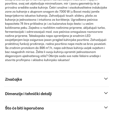
površina, ovaj set utjelovljuje minimalizam, mir i jasnu geometriju te je
prirodno središte svake kuhinje. Četiri snažne i visokokvalitetne indukcijske
zone za kuhanje s ukupnom snagom do 7000 W (u Boost modu) jamče
besprijekorno iskustvo kuhanja. Zahvaljujući touch-slideru, ploča za
kuhanje je jednostavna i intuitivna za korištenje. Ugradbena pećnica
kapaciteta 74 litre prikladna je i za kućanstva koja često i u većim
količinama peku. Zajedno s različitim načinima pripreme, uključujući turbo,
fermentacijski i odmrzavajući mod, ova pećnica omogućava raznovrsne
načine pripreme. Teleskopska napa opremljena je snažnim LED
osvjetljenjem koje osigurava jasan pregled kuhinjske površine. Zahvaljujući
praktičnoj funkciji proširenja, radna površina nape može se brzo povećati.
Sa zračnim protokom do 896 m³/h, napa održava kuhinju uvijek svježom i
bez neugodnih mirisa. Želite li svoju kuhinju opremiti jednostavnom
elegancijom ujednačenog stila? Otkrijte sada sve naše Velaire uređaje i
stvorite profinjeno i skladno kuhinjsko iskustvo!
Značajke
Dimenzije i tehnički detalji
Što će biti isporučeno