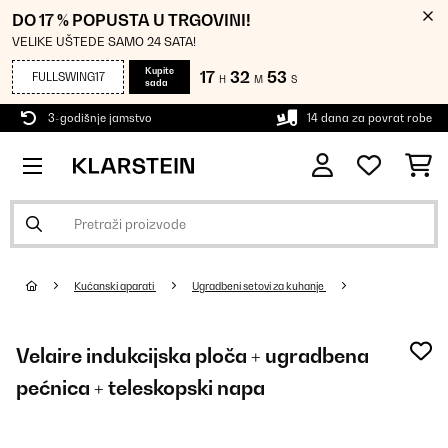
DO 17 % POPUSTA U TRGOVINI!
VELIKE UŠTEDE SAMO 24 SATA!
Kupite
17
32
52
FULLSWING17
H
M
S
sada
3-godišnje jamstvo
14 dana za povrat robe
Kućanski aparati
Ugradbeni setovi za kuhanje
Velaire indukcijska ploča + ugradbena
pećnica + teleskopski napa