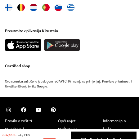
Preuzmite aplikaciju Klarstein
Certified shop
Ova stranica zaštićena je uslugom reCAPTCHA i na nju se primjenjuju
Pravila o privatnosti
i
Uvjeti korištenja
tvrtke Google.
Pravila o zaštiti
Opći uvjeti
Informacije o
privatnosti
poslovanja
tvrtki
832,99 €
uklj. PDV