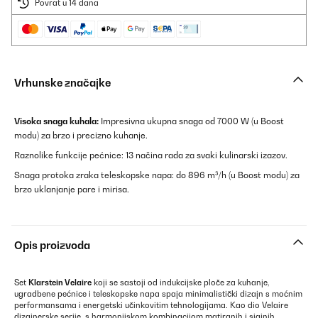
Povrat u 14 dana
Vrhunske značajke
Visoka snaga kuhala:
Impresivna ukupna snaga od 7000 W (u Boost
modu) za brzo i precizno kuhanje.
Raznolike funkcije pećnice: 13 načina rada za svaki kulinarski izazov.
Snaga protoka zraka teleskopske napa: do 896 m³/h (u Boost modu) za
brzo uklanjanje pare i mirisa.
Opis proizvoda
Set
Klarstein Velaire
koji se sastoji od indukcijske ploče za kuhanje,
ugradbene pećnice i teleskopske napa spaja minimalistički dizajn s moćnim
performansama i energetski učinkovitim tehnologijama. Kao dio Velaire
dizajnerske serije, s harmonijskom kombinacijom matiranih i sjajnih