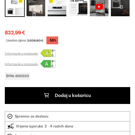
+8
832,99 €
-58%
Uvodna cijena:
2.009,90 €
Informacije o proizvodu
Informacije o proizvodu
ŠIFRA: 60003313
Dodaj u košaricu
Spremno za dostavu
Vrijeme isporuke: 3 - 4 radnih dana