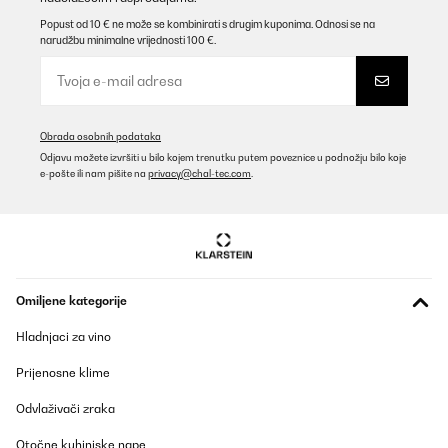
Popust od 10 € ne može se kombinirati s drugim kuponima. Odnosi se na
narudžbu minimalne vrijednosti 100 €.
Obrada osobnih podataka
Odjavu možete izvršiti u bilo kojem trenutku putem poveznice u podnožju bilo koje
e-pošte ili nam pišite na
privacy@chal-tec.com
.
Omiljene kategorije
Hladnjaci za vino
Prijenosne klime
Odvlaživači zraka
Otočne kuhinjske nape