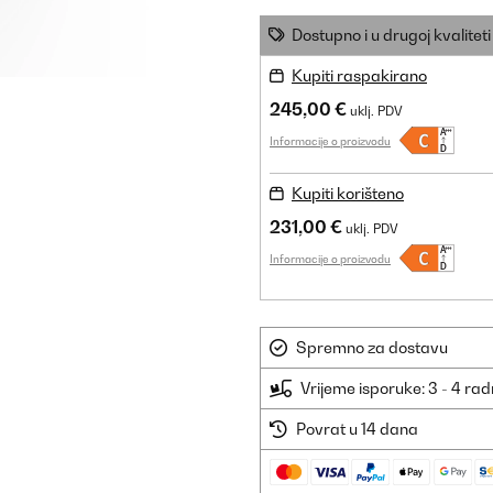
Dostupno i u drugoj kvaliteti
Kupiti raspakirano
245,00 €
uklj. PDV
Informacije o proizvodu
Kupiti korišteno
231,00 €
uklj. PDV
Informacije o proizvodu
Spremno za dostavu
Vrijeme isporuke: 3 - 4 ra
Povrat u 14 dana