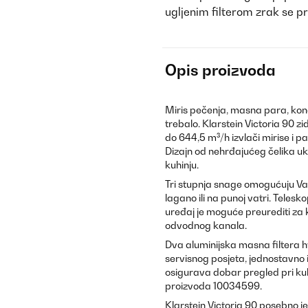
ugljenim filterom zrak se pr
Opis proizvoda
Miris pečenja, masna para, konde
trebalo. Klarstein Victoria 90 z
do 644,5 m³/h izvlači mirise i pa
Dizajn od nehrđajućeg čelika u
kuhinju.
Tri stupnja snage omogućuju Vam
lagano ili na punoj vatri. Teles
uređaj je moguće preurediti za 
odvodnog kanala.
Dva aluminijska masna filtera h
servisnog posjeta, jednostavno ih
osigurava dobar pregled pri ku
proizvoda 10034599.
Klarstein Victoria 90 posebno j