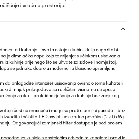
očišćuje i vraća u prostoriju.
nzat od kuhanja – sve to ostaje u kuhinji dulje nego što bi
idna je dimnjačka napa koja to mijenja: s učinkom usisavanja
ru iz kuhinje prije nego što se uhvate za zidove i namještaj.
klapa se jednako dobro u modernu i u klasično opremljenu
 da prilagodite intenzitet usisavanja ovisno o tome kuhate li
kopski dimnjak prilagođava se različitim visinama stropa, a
kruženje zraka – praktično rješenje za kuhinje bez vanjskog
vataju čestice masnoće i mogu se prati u perilici posuđa – bez
 izvadite i očistite. LED osvjetljenje radne površine (2 × 1,5 W)
hanju. Odgovarajući zamjenski filter dostupan je pod brojem
e pogodna za kuhinje s postojećim odvodnim kanalom i pravi je