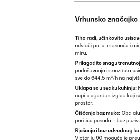
Vrhunske značajke
Tiho radi, učinkovito usisav
odvlači paru, masnoću i mir
miru.
Prilagodite snagu trenutnoj
podešavanje intenziteta usi
sve do 644,5 m³/h na najvi
Uklapa se u svaku kuhinju:
N
napi elegantan izgled koji s
prostor.
Čišćenje bez muke:
Oba alum
perilicu posuđa – bez poziv
Rješenje i bez odvodnog ka
Victoriju 90 moguće je preu