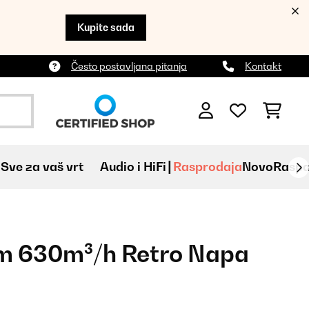
Kupite sada
Često postavljana pitanja
Kontakt
Sve za vaš vrt
Audio i HiFi
Rasprodaja
Novo
Raspa
cm 630m³/h Retro Napa