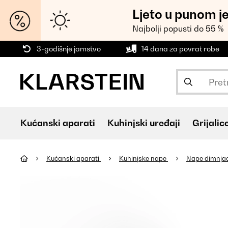
Ljeto u punom j
Najbolji popusti do 55 %
3-godišnje jamstvo
14 dana za povrat robe
Kućanski aparati
Kuhinjski uređaji
Grijalic
Kućanski aparati
Kuhinjske nape
Nape dimnja