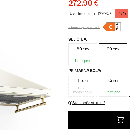
272,90 €
-17%
Uvodna cijena:
329,90 €
Informacije o proizvodu
VELIČINA:
60 cm
90 cm
Dostupno
PRIMARNA BOJA:
Bijela
Crna
Druga
kombinacija
Dostupno
Što znače statusi?