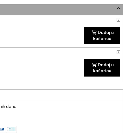
Dodaj u
košaricu
Dodaj u
košaricu
dnih dana