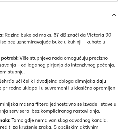
a:
Razina buke od maks. 67 dB znači da Victoria 90
ise bez uznemiravajuće buke u kuhinji – kuhate u
 potrebi:
Više stupnjeva rada omogućuju precizno
savanja – od laganog pirjanja do intenzivnog pečenja,
šem stupnju.
ehrđajući čelik i dvodjelna obloga dimnjaka daju
e prirodno uklapa i u suvremeni i u klasično opremljen
inijska masna filtera jednostavno se izvade i stave u
anja servisera, bez kompliciranog rastavljanja.
nala:
Tamo gdje nema vanjskog odvodnog kanala,
rediti za kruženje zraka. S opcijskim aktivnim