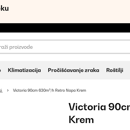
eku
e
Klimatizacija
Pročišćavanje zraka
Roštilji
ci
Victoria 90cm 630m³/h Retro Napa Krem
Victoria 90
Krem