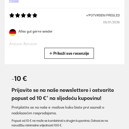
Prevedi
POTVRĐENI PREGLED
05/01/2026
Alles gut gerne wieder
Amazon-Benutzer
Prikaži sve recenzije
Prevedi
POTVRĐENI PREGLED
16/12/2025
-10 €
Funktioniert gut und Preisleistung ist top
Prijavite se na naše newslettere i ostvarite
Amazon-Benutzer
popust od 10 €* na sljedeću kupovinu!
Prevedi
Pretplatite se na naše e-mailove kako biste prvi saznali o
nadolazećim rasprodajama.
POTVRĐENI PREGLED
Popust od 10 € ne može se kombinirati s drugim kuponima. Odnosi se na
narudžbu minimalne vrijednosti 100 €.
30/08/2025