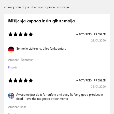
za ovaj artikal još nitko nije napisao recenziju
Mišljenja kupaca iz drugih zemalja
POTVRĐENI PREGLED
29/01/2026
Schnelle Lieferung, alles funktioniert.
Amazon-Benutzer
Prevedi
POTVRĐENI PREGLED
06/01/2026
Awesome just do it for safety and easy fit. Very good product in
deed - love the magnetic attachments
Amazon user