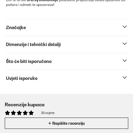
DOF19 tvrtke
SHD by oneConcept
pouzdano prepoznaje svaku opasnost od
požara i odmah te upozorava!
Značajke
Dimenzije i tehnički detalji
Što će biti isporučeno
Uvjeti isporuke
Recenzije kupaca
25 ocjene
Napišite recenziju