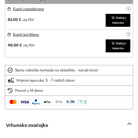
Kupiti raspakirano
Dodaj u
52,00 €
uklj. PDV
košaricu
Kupiti korišteno
Dodaj u
49,00 €
uklj. PDV
košaricu
Samo nekoliko komada na skladištu - naruči brzo!
Vrijeme isporuke: 5 - 7 radnih dana
Povrat u 14 dana
Vrhunske značajke