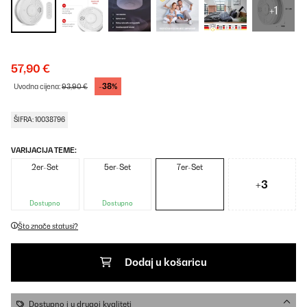
+1
57,90 €
-38%
Uvodna cijena:
93,90 €
ŠIFRA: 10038796
VARIJACIJA TEME:
2er-Set
5er-Set
7er-Set
+3
Dostupno
Dostupno
Što znače statusi?
Dodaj u košaricu
Dostupno i u drugoj kvaliteti