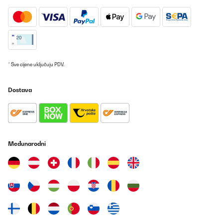
POTVRĐENI PREGLED
13/05/2025
Super Handhabung leicht zu installieren
* Sve cijene uključuju PDV.
Amazon-Benutzer
Prevedi
Dostava
POTVRĐENI PREGLED
09/01/2025
Rauchmelder
Međunarodni
Amazon-Benutzer
Prevedi
POTVRĐENI PREGLED
19/12/2024