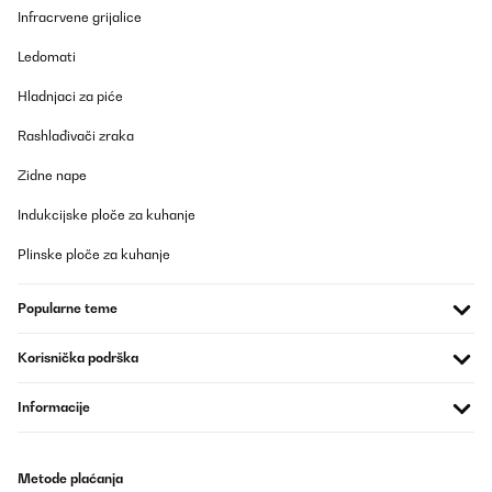
Infracrvene grijalice
POTVRĐENI PREGLED
Ledomati
14/07/2025
Funktionieren (jedenfalls beim Test), lassen sich Dank der
Hladnjaci za piće
Magnetaufhänger schnell installieren. Die Haltbarkeit der
Batterien bleibt abzuwarten. Vorerst klare Kaufempfehlung.
Rashlađivači zraka
Amazon-Benutzer
Zidne nape
Prevedi
Indukcijske ploče za kuhanje
Plinske ploče za kuhanje
POTVRĐENI PREGLED
12/07/2025
Popularne teme
So nach fünf Jahren gebe ich jetzt eine Rezession zu den
gekauften Rauchmeldern ab. Alle, die ich hier gekauft habe, sind
noch in Betrieb bei uns im Haus. Und alle noch mit der ersten
Korisnička podrška
Batterie. Ich bin mal gespannt wann die ersten ausfallen. Bis jetzt
haben sie uns nicht enttäuscht. Dieses Set könnt ihr also
bedenkenlos kaufen. Von uns gibt es eine klare Kaufempfehlung.
Informacije
Amazon-Benutzer
Prevedi
Metode plaćanja