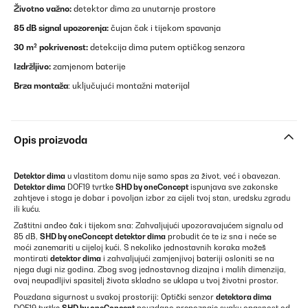
Životno važno:
detektor dima za unutarnje prostore
85 dB signal upozorenja:
čujan čak i tijekom spavanja
30 m² pokrivenost:
detekcija dima putem optičkog senzora
Izdržljivo:
zamjenom baterije
Brza montaža
: uključujući montažni materijal
Opis proizvoda
Detektor dima
u vlastitom domu nije samo spas za život, već i obavezan.
Detektor dima
DOF19 tvrtke
SHD by oneConcept
ispunjava sve zakonske
zahtjeve i stoga je dobar i povoljan izbor za cijeli tvoj stan, uredsku zgradu
ili kuću.
Zaštitni anđeo čak i tijekom sna: Zahvaljujući upozoravajućem signalu od
85 dB,
SHD by oneConcept
detektor dima
probudit će te iz sna i neće se
moći zanemariti u cijeloj kući. S nekoliko jednostavnih koraka možeš
montirati
detektor dima
i zahvaljujući zamjenjivoj bateriji osloniti se na
njega dugi niz godina. Zbog svog jednostavnog dizajna i malih dimenzija,
ovaj neupadljivi spasitelj života skladno se uklapa u tvoj životni prostor.
Pouzdana sigurnost u svakoj prostoriji: Optički senzor
detektora dima