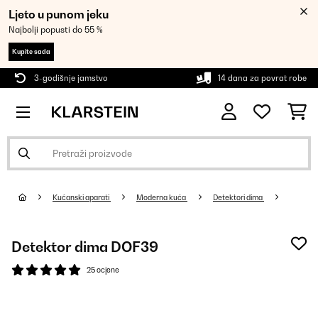
Ljeto u punom jeku
Najbolji popusti do 55 %
Kupite sada
3-godišnje jamstvo
14 dana za povrat robe
Kućanski aparati
Moderna kuća
Detektori dima
Detektor dima DOF39
25 ocjene