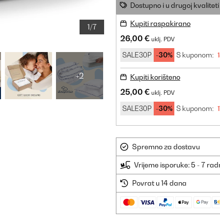
Dostupno i u drugoj kvaliteti
Kupiti raspakirano
1/7
26,00 €
uklj. PDV
SALE30P
-30%
S kuponom:
+2
Kupiti korišteno
25,00 €
uklj. PDV
SALE30P
-30%
S kuponom:
Spremno za dostavu
Vrijeme isporuke: 5 - 7 ra
Povrat u 14 dana