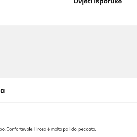
Uvjeti isporuke
ja
o. Confortevole. Il rosa è molto pallido, peccato.