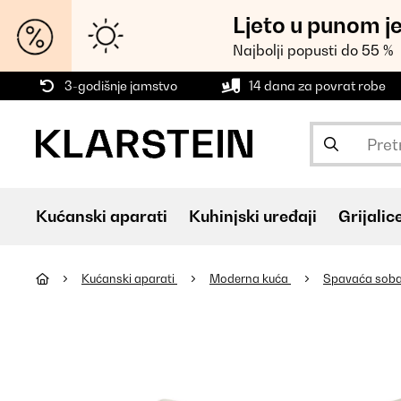
Ljeto u punom j
Najbolji popusti do 55 %
3-godišnje jamstvo
14 dana za povrat robe
Kućanski aparati
Kuhinjski uređaji
Grijalic
Kućanski aparati
Moderna kuća
Spavaća sob