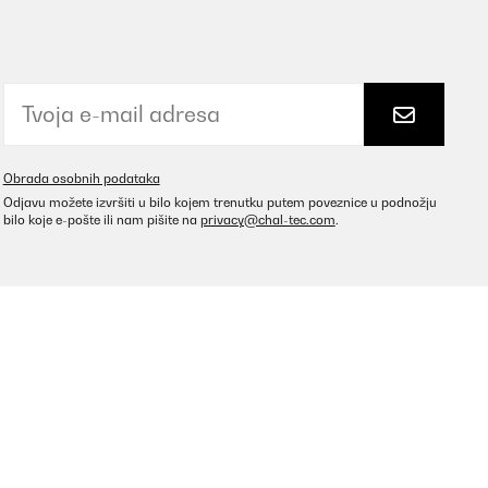
Prevedi
Obrada osobnih podataka
Odjavu možete izvršiti u bilo kojem trenutku putem poveznice u podnožju
bilo koje e-pošte ili nam pišite na
privacy@chal-tec.com
.
eug eine gute Qualitätsanmutung. Wie immer sehr schneller
Prevedi