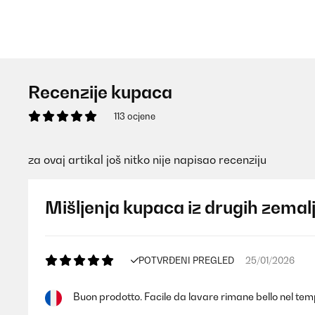
Recenzije kupaca
113 ocjene
za ovaj artikal još nitko nije napisao recenziju
Mišljenja kupaca iz drugih zemal
POTVRĐENI PREGLED
25/01/2026
Buon prodotto. Facile da lavare rimane bello nel temp