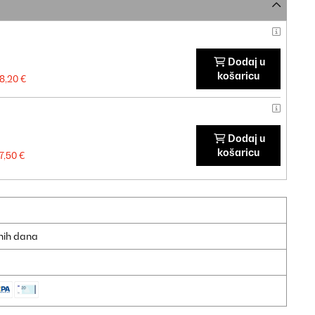
Dodaj u
košaricu
18,20 €
Dodaj u
košaricu
17,50 €
dnih dana