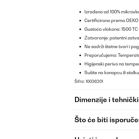
Izrađeno od 100% mikrovl
Certificirano prema OEKO
Gustoća vlakana: 1500 TC
Zatvaranje: patentni zatv
Ne sadrži štetne tvari i po
Preporučujemo: Temperatu
Higijenski perivo na temp
Sušite na konopcu ili stalku 
Šifra: 10036201
Dimenzije i tehnički
Što će biti isporuč