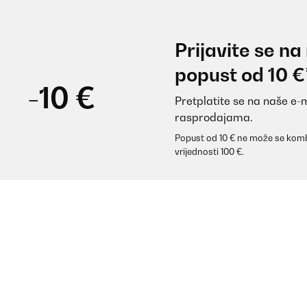
POTVRĐENI PREGLED
07/08/2025
Prijavite se na
Super qualité, légère et douce
popust od 10 €
-10 €
Pretplatite se na naše e-
Utilisateur d'Amazon
rasprodajama.
Popust od 10 € ne može se komb
POTVRĐENI PREGLED
10/07/2025
vrijednosti 100 €.
Gutes und angenehmes Feeling. Die Verarbeitung ist
Versand. Ich kann dieses Produkt empfehlen.
Amazon-Benutzer
POTVRĐENI PREGLED
07/05/2025