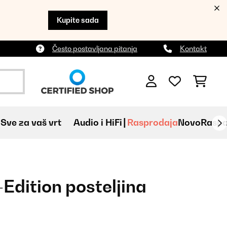
Kupite sada
Često postavljana pitanja
Kontakt
Sve za vaš vrt
Audio i HiFi
Rasprodaja
Novo
Raspa
Edition posteljina