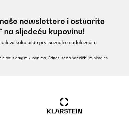
 naše newslettere i ostvarite
* na sljedeću kupovinu!
mailove kako biste prvi saznali o nadolazećim
inirati s drugim kuponima. Odnosi se na narudžbu minimalne
 für den Preis sehr gut. Reißverschlüsse mit Metall geben dem Bettz