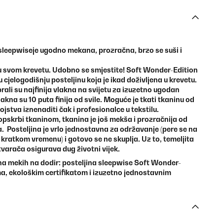
sleepwise
je ugodno mekana, prozračna, brzo se suši i
u svom krevetu. Udobno se smjestite! Soft Wonder-Edition
ju cjelogodišnju posteljinu koja je ikad doživljena u krevetu.
brali su najfinija vlakna na svijetu za izuzetno ugodan
akna su 10 puta finija od svile. Moguće je tkati tkaninu od
jstva iznenaditi čak i profesionalce u tekstilu.
opskrbi tkaninom, tkanina je još mekša i prozračnija od
Posteljina je vrlo jednostavna za održavanje (pere se na
 kratkom vremenu) i gotovo se ne skuplja. Uz to, temeljita
varača osigurava dug životni vijek.
ina mekih na dodir:
posteljina
sleepwise
Soft Wonder-
a, ekološkim certifikatom i izuzetno jednostavnim