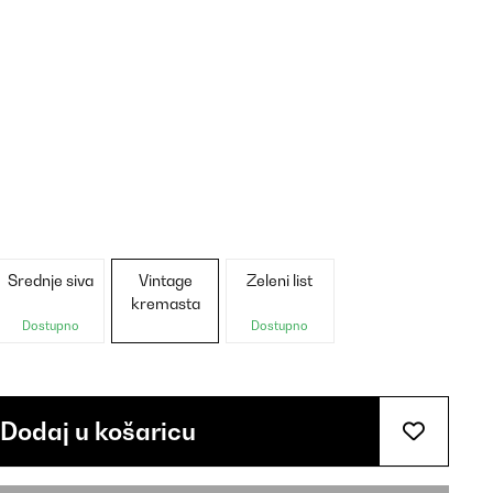
Srednje siva
Vintage
Zeleni list
kremasta
Dostupno
Dostupno
Dodaj u košaricu