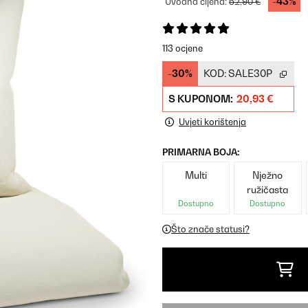
-43%
Uvodna cijena:
52,90 €
113 ocjene
-30%
KOD:
SALE30P
S KUPONOM:
20,93 €
Uvjeti korištenja
PRIMARNA BOJA:
Multi
Nježno
ružičasta
Dostupno
Dostupno
Što znače statusi?