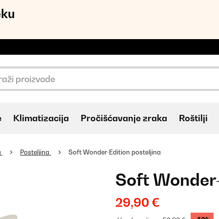
eku
e
Klimatizacija
Pročišćavanje zraka
Roštilji
a
Posteljina
Soft Wonder-Edition posteljina
Soft Wonder-
29,90 €