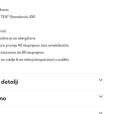
akana
-TEX® Standardu 100
arač
godna je za alergičare
ra pranja 40 stupnjeva, bez omekšivača
eraturama do 90 stupnjeva
za rublje ili na niskoj temperaturi u sušilici
 detalji
eno