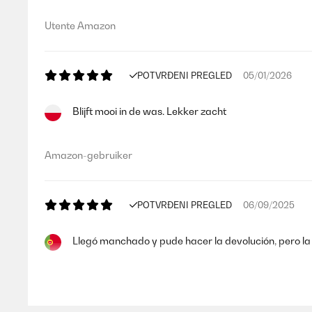
Utente Amazon
POTVRĐENI PREGLED
05/01/2026
Blijft mooi in de was. Lekker zacht
Amazon-gebruiker
POTVRĐENI PREGLED
06/09/2025
Llegó manchado y pude hacer la devolución, pero la 
Usuario/a de amazon