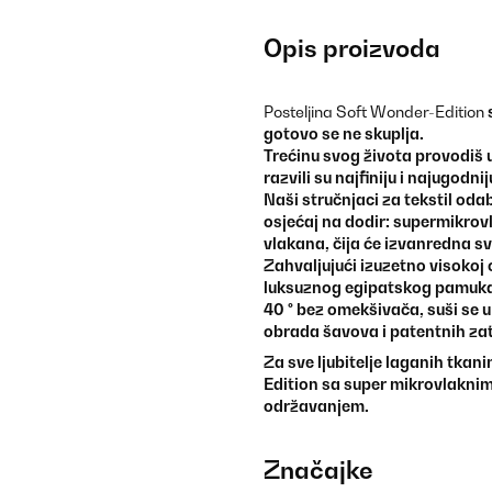
Opis proizvoda
Posteljina Soft Wonder-Edition
gotovo se ne skuplja.
Trećinu svog života provodiš 
razvili su najfiniju i najugodni
Naši stručnjaci za tekstil oda
osjećaj na dodir: supermikrovl
vlakana, čija će izvanredna svo
Zahvaljujući izuzetno visokoj 
luksuznog egipatskog pamuka. 
40 ° bez omekšivača, suši se u
obrada šavova i patentnih zat
Za sve ljubitelje laganih tkan
Edition sa super mikrovlaknim
održavanjem.
Značajke