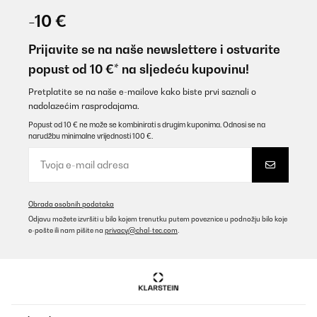
07/08/2025
-10 €
Super qualité, légère et douce
Prijavite se na naše newslettere i ostvarite
Utilisateur d'Amazon
popust od 10 €* na sljedeću kupovinu!
Prevedi
Pretplatite se na naše e-mailove kako biste prvi saznali o
nadolazećim rasprodajama.
POTVRĐENI PREGLED
Popust od 10 € ne može se kombinirati s drugim kuponima. Odnosi se na
narudžbu minimalne vrijednosti 100 €.
10/07/2025
Gutes und angenehmes Feeling. Die Verarbeitung ist für den Preis
sehr gut. Reißverschlüsse mit Metall geben dem Bettzeug eine
gute Qualitätsanmutung. Wie immer sehr schneller Versand. Ich
kann dieses Produkt empfehlen.
Obrada osobnih podataka
Amazon-Benutzer
Odjavu možete izvršiti u bilo kojem trenutku putem poveznice u podnožju bilo koje
e-pošte ili nam pišite na
privacy@chal-tec.com
.
Prevedi
POTVRĐENI PREGLED
07/05/2025
Perfekt, superschön und so schön weich.Ich bin begeistert.