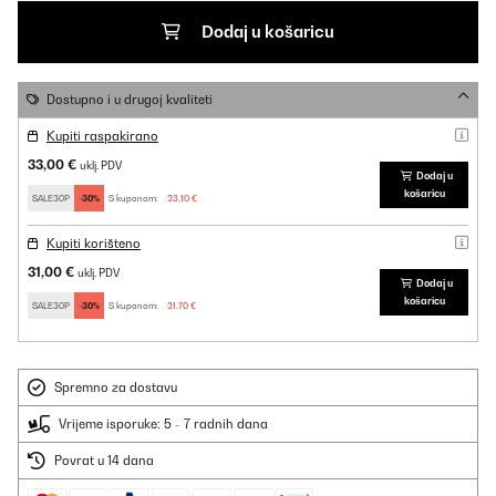
Dodaj u košaricu
Dostupno i u drugoj kvaliteti
Kupiti raspakirano
33,00 €
uklj. PDV
Dodaj u
košaricu
SALE30P
-30%
S kuponom:
23,10 €
Kupiti korišteno
31,00 €
uklj. PDV
Dodaj u
košaricu
SALE30P
-30%
S kuponom:
21,70 €
Spremno za dostavu
Vrijeme isporuke: 5 - 7 radnih dana
Povrat u 14 dana