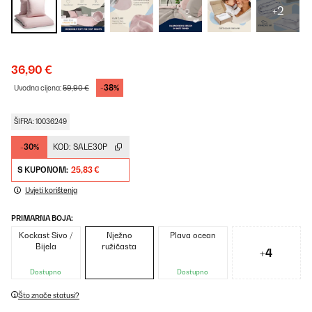
+2
36,90 €
-38%
Uvodna cijena:
59,90 €
ŠIFRA: 10036249
-30%
KOD:
SALE30P
S KUPONOM:
25,83 €
Uvjeti korištenja
PRIMARNA BOJA:
Kockast Sivo /
Nježno
Plava ocean
Bijela
ružičasta
+4
Dostupno
Dostupno
Što znače statusi?