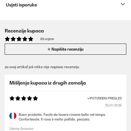
Uvjeti isporuke
Recenzije kupaca
65 ocjene
Napišite recenziju
za ovaj artikal još nitko nije napisao recenziju
Mišljenja kupaca iz drugih zemalja
POTVRĐENI PREGLED
25/01/2026
Buon prodotto. Facile da lavare rimane bello nel tempo.
Confortevole. Il rosa è molto pallido, peccato.
Utente Amazon