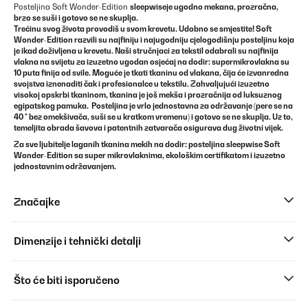
Posteljina Soft Wonder-Edition
sleepwise
je ugodno mekana, prozračna,
brzo se suši i gotovo se ne skuplja.
Trećinu svog života provodiš u svom krevetu. Udobno se smjestite! Soft
Wonder-Edition razvili su najfiniju i najugodniju cjelogodišnju posteljinu koja
je ikad doživljena u krevetu. Naši stručnjaci za tekstil odabrali su najfinija
vlakna na svijetu za izuzetno ugodan osjećaj na dodir: supermikrovlakna su
10 puta finija od svile. Moguće je tkati tkaninu od vlakana, čija će izvanredna
svojstva iznenaditi čak i profesionalce u tekstilu. Zahvaljujući izuzetno
visokoj opskrbi tkaninom, tkanina je još mekša i prozračnija od luksuznog
egipatskog pamuka. Posteljina je vrlo jednostavna za održavanje (pere se na
40 ° bez omekšivača, suši se u kratkom vremenu) i gotovo se ne skuplja. Uz to,
temeljita obrada šavova i patentnih zatvarača osigurava dug životni vijek.
Za sve ljubitelje laganih tkanina mekih na dodir:
posteljina
sleepwise
Soft
Wonder-Edition sa super mikrovlaknima, ekološkim certifikatom i izuzetno
jednostavnim održavanjem.
Značajke
Dimenzije i tehnički detalji
Što će biti isporučeno