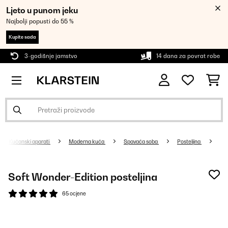
Ljeto u punom jeku
Najbolji popusti do 55 %
Kupite sada
3-godišnje jamstvo
14 dana za povrat robe
Kućanski aparati
Moderna kuća
Spavaća soba
Posteljina
Soft Wonder-Edition posteljina
65 ocjene