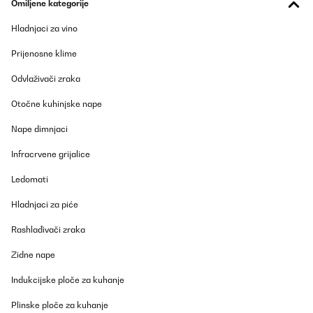
Omiljene kategorije
Werde noch welche in einer anderen Farbe bestellen. Und ganz
tolles Material.
Hladnjaci za vino
Amazon-Benutzer
Prijenosne klime
Prevedi
Odvlaživači zraka
POTVRĐENI PREGLED
Otočne kuhinjske nape
07/02/2025
Nape dimnjaci
Perfekte Winterbettwäsche – kuschelig weich und wärmend! Ich
bin absolut begeistert von der Sleepwise Winter-Bettwäsche
Infracrvene grijalice
155x200 (3-teilig)! Schon beim Auspacken merkt man die
hochwertige Qualität. Der Stoff fühlt sich unglaublich weich an
Ledomati
und ist perfekt für kalte Nächte.Pro: Super weich & angenehm –
Das Material ist kuschelig und fühlt sich auf der Haut richtig gut
Hladnjaci za piće
an. Hält wunderbar warm – Perfekt für den Winter, da es die
Wärme speichert, ohne dass man schwitzt. Top Verarbeitung –
Keine losen Fäden, stabile Nähte und ein hochwertiger
Rashlađivači zraka
Reißverschluss. Pflegeleicht – Lässt sich problemlos bei 40°C
waschen und bleibt auch nach mehreren Wäschen flauschig.Ich
Zidne nape
kann diese Bettwäsche absolut empfehlen. Wer im Winter gerne
gemütlich und warm schläft, wird hier nicht enttäuscht. Würde sie
Indukcijske ploče za kuhanje
jederzeit wieder kaufen!
Plinske ploče za kuhanje
Amazon-Benutzer