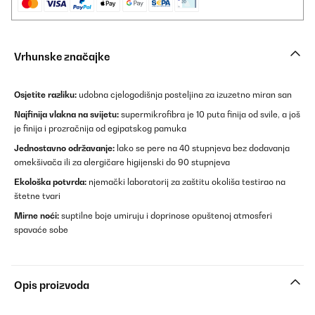
Vrhunske značajke
Osjetite razliku:
udobna cjelogodišnja posteljina za izuzetno miran san
Najfinija vlakna na svijetu:
supermikrofibra je 10 puta finija od svile, a još
je finija i prozračnija od egipatskog pamuka
Jednostavno održavanje:
lako se pere na 40 stupnjeva bez dodavanja
omekšivača ili za alergičare higijenski do 90 stupnjeva
Ekološka potvrda:
njemački laboratorij za zaštitu okoliša testirao na
štetne tvari
Mirne noći:
suptilne boje umiruju i doprinose opuštenoj atmosferi
spavaće sobe
Opis proizvoda