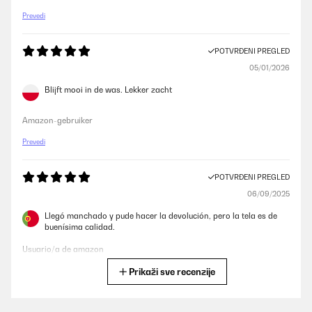
Prevedi
POTVRĐENI PREGLED
05/01/2026
Blijft mooi in de was. Lekker zacht
Amazon-gebruiker
Prevedi
POTVRĐENI PREGLED
06/09/2025
Llegó manchado y pude hacer la devolución, pero la tela es de
buenísima calidad.
Usuario/a de amazon
Prikaži sve recenzije
Prevedi
POTVRĐENI PREGLED