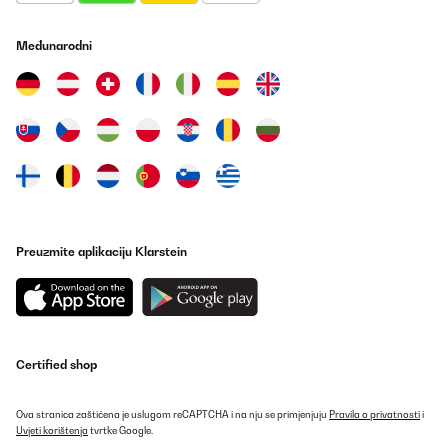
03/01/2025
Ich liebe diese Bettwäsche. Trocknerbeständig, mit
Međunarodni
Reißverschlüssen und super angenehm.
Amazon-Benutzer
Prevedi
POTVRĐENI PREGLED
10/12/2024
très agréable au toucher
Preuzmite aplikaciju Klarstein
Utilisateur d'Amazon
Prevedi
POTVRĐENI PREGLED
Certified shop
25/11/2024
Ich bin sehr zufrieden von meine Auswahl, gut verpackt und
Ova stranica zaštićena je uslugom reCAPTCHA i na nju se primjenjuju
Pravila o privatnosti
i
schnell geliefert.
Uvjeti korištenja
tvrtke Google.