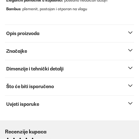
Elegantni pomoćnik u kupaonici
: posebno neobičan dizajn
Bambus
: plemenit, postojan i otporan na vlagu
Opis proizvoda
Značajke
Dimenzije i tehnički detalji
Što će biti isporučeno
Uvjeti isporuke
Recenzije kupaca