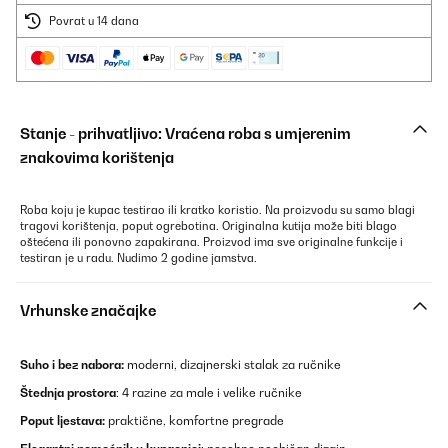
Povrat u 14 dana
Stanje - prihvatljivo: Vraćena roba s umjerenim
znakovima korištenja
Roba koju je kupac testirao ili kratko koristio. Na proizvodu su samo blagi
tragovi korištenja, poput ogrebotina. Originalna kutija može biti blago
oštećena ili ponovno zapakirana. Proizvod ima sve originalne funkcije i
testiran je u radu. Nudimo 2 godine jamstva.
Vrhunske značajke
Suho i bez nabora:
moderni, dizajnerski stalak za ručnike
Štednja prostora
: 4 razine za male i velike ručnike
Poput ljestava:
praktične, komfortne pregrade