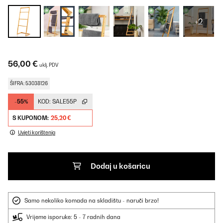
+2
56,00 €
uklj. PDV
ŠIFRA: 53038126
-55%
KOD:
SALE55P
S KUPONOM:
25,20 €
Uvjeti korištenja
Dodaj u košaricu
Samo nekoliko komada na skladištu - naruči brzo!
Vrijeme isporuke: 5 - 7 radnih dana