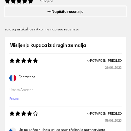
13 ocjene
Napišite recenziju
za ovaj artikal još nitko nije napisao recenziju
Mišljenja kupaca iz drugih zemalja
POTVRĐENI PREGLED
21/09/2023
Fantastico
Utente Amazon
Prevedi
POTVRĐENI PREGLED
15/06/2023
Un peu déçu du bois utilise pour réalisé le port serviette