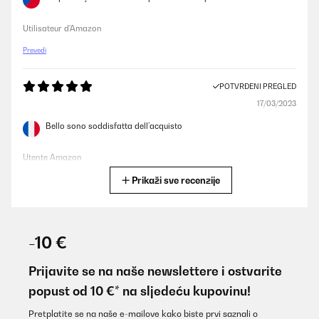
Utilisateur d'Amazon
Prevedi
POTVRĐENI PREGLED
17/03/2023
Bello sono soddisfatta dell’acquisto
Utente Amazon
Prikaži sve recenzije
Prevedi
POTVRĐENI PREGLED
01/09/2022
-10 €
Malgré les commentaires négatifs, très simple a monter et plutôt
solide.
Prijavite se na naše newslettere i ostvarite
popust od 10 €* na sljedeću kupovinu!
Utilisateur d'Amazon
Prevedi
Pretplatite se na naše e-mailove kako biste prvi saznali o