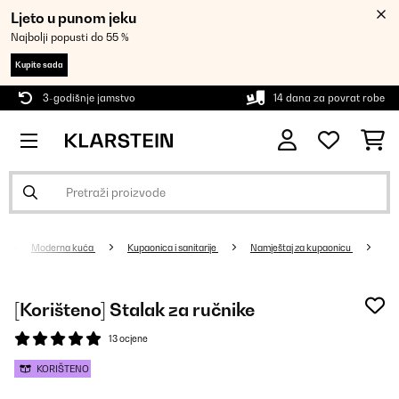
Ljeto u punom jeku
Najbolji popusti do 55 %
Kupite sada
3-godišnje jamstvo
14 dana za povrat robe
Moderna kuća
Kupaonica i sanitarije
Namještaj za kupaonicu
[Korišteno] Stalak za ručnike
13 ocjene
KORIŠTENO