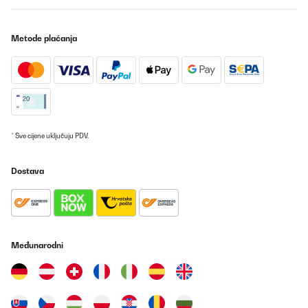
POTVRĐENI PREGLED
04/03/2021
Metode plaćanja
sehr platzsparend, eignet sich auch als Stummer Diener
Amazon-Benutzer
Prevedi
POTVRĐENI PREGLED
* Sve cijene uključuju PDV.
03/03/2021
Dostava
Schöner Handtuchständer, der leicht zu versetzen ist und
standsicher ist.
Amazon-Benutzer
Prevedi
Međunarodni
POTVRĐENI PREGLED
20/02/2021
Habe ihn fürs Bad bestellt u. finde ihn ein wenig zu klein u. nicht