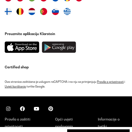
stabil genug. Qualität ist aber sehr gut, habe ihn daher trotzdem
behalten
Amazon-Benutzer
Prevedi
Preuzmite aplikaciju Klarstein
POTVRĐENI PREGLED
16/02/2021
Ich kann den Handtuchhalter nur weiterempfehlen. Er ist leicht
aufzubauen, hat ein schickes Design und die ist praktisch.
Certified shop
Amazon-Benutzer
Prevedi
Ova stranica zaštićena je uslugom reCAPTCHA i na nju se primjenjuju
Pravila o privatnosti
i
Uvjeti korištenja
tvrtke Google.
POTVRĐENI PREGLED
09/02/2021
Rispecchia la descrizione
Pravila o zaštiti
Opći uvjeti
Informacije o
Utente Amazon
privatnosti
poslovanja
tvrtki
Prevedi