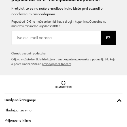
Prevedi
Pretplatite se na naše e-mailove kako biste prvi saznali o
nadolazećim rasprodajama.
POTVRĐENI PREGLED
Popust od 10 € ne može se kombinirati s drugim kuponima. Odnosi se na
narudžbu minimalne vrijednosti 100 €.
18/02/2025
Tolles weiches Material
Amazon-Benutzer
Obrada osobnih podataka
Prevedi
Odjavu možete izvršiti u bilo kojem trenutku putem poveznice u podnožju bilo koje
e-pošte ili nam pišite na
privacy@chal-tec.com
.
POTVRĐENI PREGLED
15/11/2024
Ich habe ein Kinderbett damit bezogen. Die Bettwäsche fühlte
sich gut an
Omiljene kategorije
Amazon-Benutzer
Hladnjaci za vino
Prevedi
Prijenosne klime
POTVRĐENI PREGLED