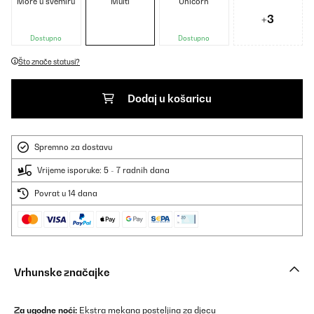
More u svemiru
Multi
Unicorn
+3
Dostupno
Dostupno
Što znače statusi?
Dodaj u košaricu
Spremno za dostavu
Vrijeme isporuke: 5 - 7 radnih dana
Povrat u 14 dana
Vrhunske značajke
Za ugodne noći:
Ekstra mekana posteljina za djecu