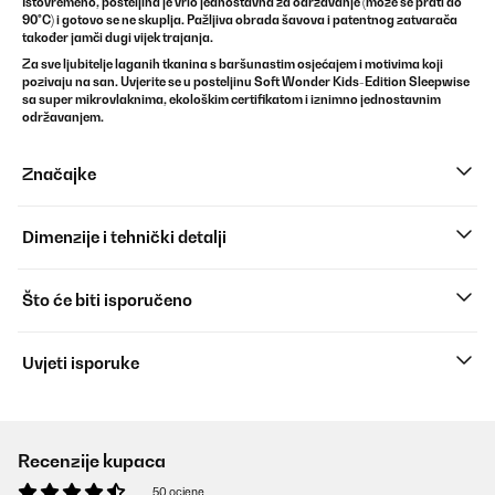
Istovremeno, posteljina je vrlo jednostavna za održavanje (može se prati do
90°C) i gotovo se ne skuplja. Pažljiva obrada šavova i patentnog zatvarača
također jamči dugi vijek trajanja.
Za sve ljubitelje laganih tkanina s baršunastim osjećajem i motivima koji
pozivaju na san. Uvjerite se u
posteljinu
Soft Wonder Kids-Edition
Sleepwise
sa super mikrovlaknima, ekološkim certifikatom i iznimno jednostavnim
održavanjem.
Značajke
Dimenzije i tehnički detalji
Što će biti isporučeno
Uvjeti isporuke
Recenzije kupaca
50 ocjene