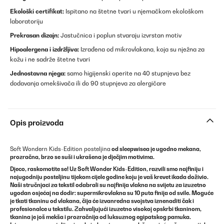
Ekološki certifikat:
Ispitano na štetne tvari u njemačkom ekološkom
laboratoriju
Prekrasan dizajn:
Jastučnica i poplun stvaraju izvrstan motiv
Hipoalergena i izdržljiva:
Izrađena od mikrovlakana, koja su nježna za
kožu i ne sadrže štetne tvari
Jednostavna njega:
samo higijenski operite na 40 stupnjeva bez
dodavanja omekšivača ili do 90 stupnjeva za alergičare
Opis proizvoda
Soft Wondern Kids-Edition posteljina
od
sleepwisea
je ugodno mekana,
prozračna, brzo se suši i ukrašena je dječjim motivima.
Djeco, raskomotite se! Uz Soft Wonder Kids-Edition, razvili smo najfiniju i
najugodniju posteljinu tijekom cijele godine koju je vaš krevet ikada doživio.
Naši stručnjaci za tekstil odabrali su najfinija vlakna na svijetu za izuzetno
ugodan osjećaj na dodir: supermikrovlakna su 10 puta finija od svile. Moguće
je tkati tkaninu od vlakana, čija će izvanredna svojstva iznenaditi čak i
profesionalce u tekstilu. Zahvaljujući izuzetno visokoj opskrbi tkaninom,
tkanina je još mekša i prozračnija od luksuznog egipatskog pamuka.