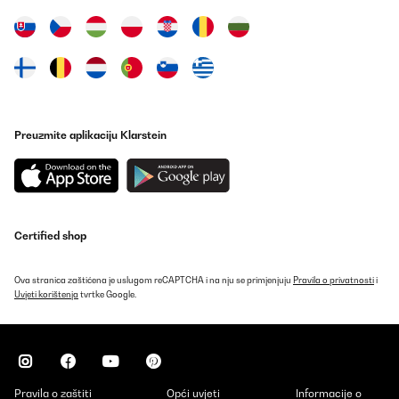
Prevedi
POTVRĐENI PREGLED
10/11/2023
Great looking and functional bed covers for any child that is
interested in space, looks great on the bed
Preuzmite aplikaciju Klarstein
Amazon-Benutzer
Prevedi
POTVRĐENI PREGLED
Certified shop
10/11/2023
Great looking and functional bed covers for any child that is
interested in space, looks great on the bed
Ova stranica zaštićena je uslugom reCAPTCHA i na nju se primjenjuju
Pravila o privatnosti
i
Uvjeti korištenja
tvrtke Google.
Amazon user
Prevedi
POTVRĐENI PREGLED
Pravila o zaštiti
Opći uvjeti
Informacije o