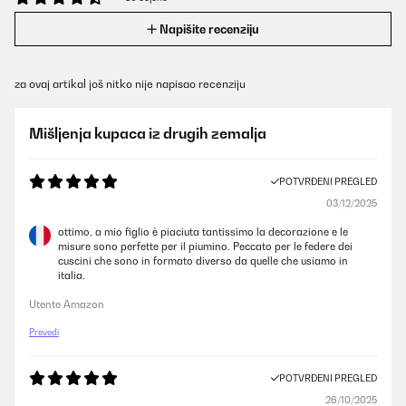
Napišite recenziju
za ovaj artikal još nitko nije napisao recenziju
Mišljenja kupaca iz drugih zemalja
POTVRĐENI PREGLED
03/12/2025
ottimo, a mio figlio è piaciuta tantissimo la decorazione e le
misure sono perfette per il piumino. Peccato per le federe dei
cuscini che sono in formato diverso da quelle che usiamo in
italia.
Utente Amazon
Prevedi
POTVRĐENI PREGLED
26/10/2025