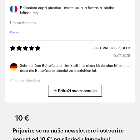
Bellissimo copri piumino.. molto bella la fantasia, bimbo
felicissimo.
Utente Amazon
Prevedi
POTVRĐENI PREGLED
10/07/2025
Sehr schöne Bettwäsche. Der Stoff hat einen kühlenden Effekt, so
dass die Bettwäsche absolut zu empfehlen ist.
Amazon-Benutzer
Prikaži sve recenzije
Prevedi
POTVRĐENI PREGLED
17/05/2025
-10 €
Bel cotone e bella stampa, con cerniera resistente. La consiglio!
Prijavite se na naše newslettere i ostvarite
Utente Amazon
popust od 10 €* na sljedeću kupovinu!