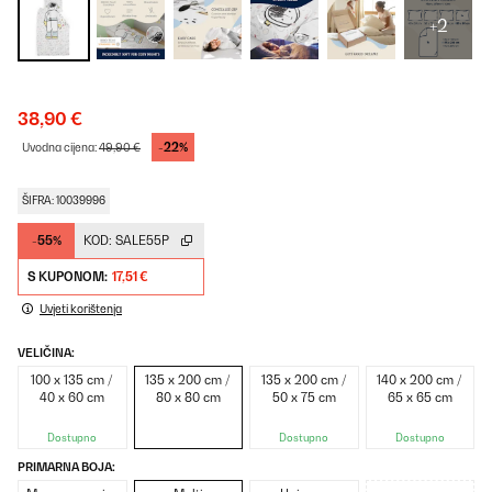
+2
38,90 €
-22%
Uvodna cijena:
49,90 €
ŠIFRA: 10039996
-55%
KOD:
SALE55P
S KUPONOM:
17,51 €
Uvjeti korištenja
VELIČINA:
100 x 135 cm /
135 x 200 cm /
135 x 200 cm /
140 x 200 cm /
40 x 60 cm
80 x 80 cm
50 x 75 cm
65 x 65 cm
Dostupno
Dostupno
Dostupno
PRIMARNA BOJA: