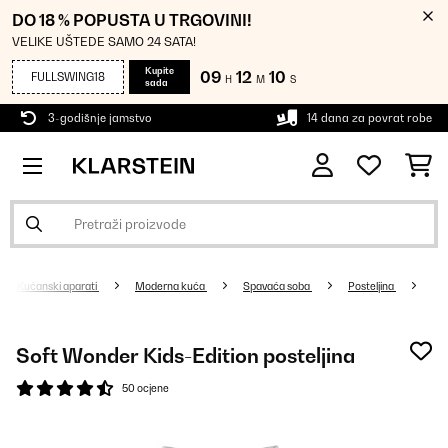
DO 18 % POPUSTA U TRGOVINI!
VELIKE UŠTEDE SAMO 24 SATA!
Kupite
09
12
10
FULLSWING18
H
M
S
sada
3-godišnje jamstvo
14 dana za povrat robe
Kućanski aparati
Moderna kuća
Spavaća soba
Posteljina
Soft Wonder Kids-Edition posteljina
50 ocjene