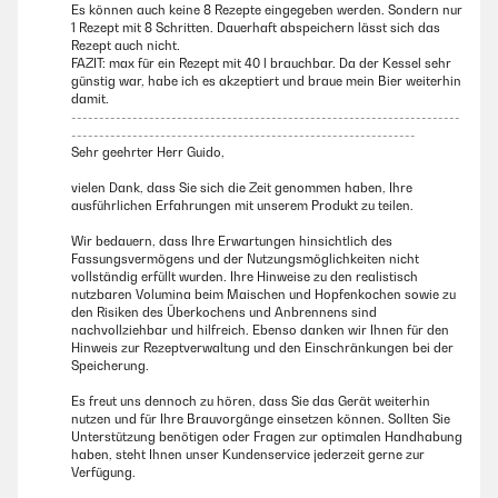
Es können auch keine 8 Rezepte eingegeben werden. Sondern nur
1 Rezept mit 8 Schritten. Dauerhaft abspeichern lässt sich das
Rezept auch nicht.
FAZIT: max für ein Rezept mit 40 l brauchbar. Da der Kessel sehr
günstig war, habe ich es akzeptiert und braue mein Bier weiterhin
damit.
----------------------------------------------------------------------
--------------------------------------------------------------
Sehr geehrter Herr Guido,
vielen Dank, dass Sie sich die Zeit genommen haben, Ihre
ausführlichen Erfahrungen mit unserem Produkt zu teilen.
Wir bedauern, dass Ihre Erwartungen hinsichtlich des
Fassungsvermögens und der Nutzungsmöglichkeiten nicht
vollständig erfüllt wurden. Ihre Hinweise zu den realistisch
nutzbaren Volumina beim Maischen und Hopfenkochen sowie zu
den Risiken des Überkochens und Anbrennens sind
nachvollziehbar und hilfreich. Ebenso danken wir Ihnen für den
Hinweis zur Rezeptverwaltung und den Einschränkungen bei der
Speicherung.
Es freut uns dennoch zu hören, dass Sie das Gerät weiterhin
nutzen und für Ihre Brauvorgänge einsetzen können. Sollten Sie
Unterstützung benötigen oder Fragen zur optimalen Handhabung
haben, steht Ihnen unser Kundenservice jederzeit gerne zur
Verfügung.