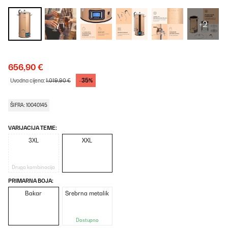
+2
656,90 €
-35%
Uvodna cijena:
1.019,90 €
ŠIFRA: 10040145
VARIJACIJA TEME:
3XL
XXL
Druga kombinacija
PRIMARNA BOJA:
Bakar
Srebrna metalik
Dostupno