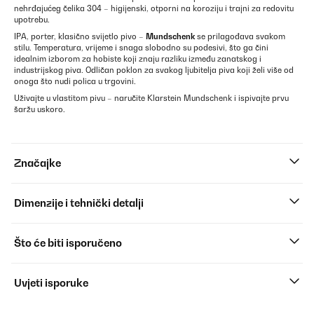
nehrđajućeg čelika 304 – higijenski, otporni na koroziju i trajni za redovitu
upotrebu.
IPA, porter, klasično svijetlo pivo –
Mundschenk
se prilagođava svakom
stilu. Temperatura, vrijeme i snaga slobodno su podesivi, što ga čini
idealnim izborom za hobiste koji znaju razliku između zanatskog i
industrijskog piva. Odličan poklon za svakog ljubitelja piva koji želi više od
onoga što nudi polica u trgovini.
Uživajte u vlastitom pivu – naručite Klarstein Mundschenk i ispivajte prvu
šaržu uskoro.
Značajke
Dimenzije i tehnički detalji
Što će biti isporučeno
Uvjeti isporuke