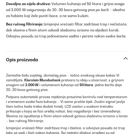
Dovoljno za cijelo društvo:
Volumen kuhanja od 50 litara i grijna snaga
od 3.000 W osiguravaju do 20–30 boca gotovog piva po šarži – idealno
za hobiste koji žele puniti boce, a ne samo kušati.
Bez ručnog filtriranja:
Izmjenjivi vrećasti filtar zadržava trop i nečistoće,
dok slavina s finim sitom odvodi sladovinu izravno na sljedeći korak.
Odvojivu posudu za trop jednostavno vadite i perete nakon svake šarže.
Opis proizvoda
Zamislite čašu svježeg, domaćeg piva – točno onakvog okusa kakav Vi
zamišljate.
Klarstein Mundschenk
pretvara tu ideju u stvarnost: s grijnom
snagom od
3.000 W
i volumenom kuhanja od
50 litara
, jedna šarža daje
20–30 boca gotovog piva.
Potpuno automatski proces mješanja preuzima kontrolu nad temperaturom
i vremenom svake faze kuhanja – Vi samo pratite tijek. Zvučni signal javlja
Vam točno kada treba dodati hmelj. LCD zaslon u svakom trenutku
prikazuje u kojoj se fazi uređaj nalazi, bez nagađanja i bez iznenađenja.
Slavina za ispuštanje s finim sitom odvodi gotovu sladovinu izravno u lonac
– bez ručnog filtriranja.
Izmjenjivi vrećasti filtar zadržava trop i čestice, a odvojiva posuda za trop
lako se vadi i čisti nakon kuhanja. Svi metalni dijelovi izrađeni su od