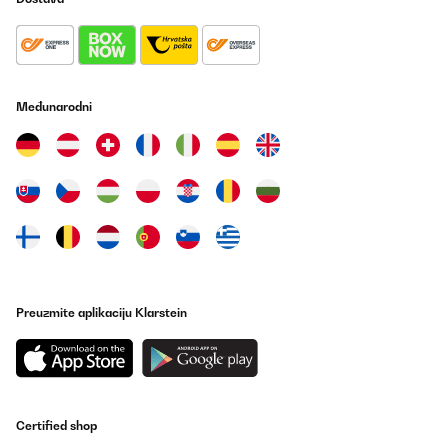
Problem trotz mehrerer Anrufe nicht lösen und so bestellte ich
als Alternative dieses Gerät. Es ist sehr sauber gearbeitet und es
gibt eigentlich keinen Grund für eine Rückgabe. Aaaber die Firma
VEVOR bietet auf ihrer Homepage ihr "Elektrisches Brühsystem",
das Gleiche, welches auch AMAZON verkaufen möchte, an.
Allerdings dann für zehn Euro weniger mit einem großen
Hopfensieb und einem Rohrkühler. Ich habe beide Geräte auf
Međunarodni
ihren Aufbau hin untersucht und es sind die selben Komponenten
verbaut. Somit sehe ich es nicht ein, für den wunderschönen
Namen "KLARSTEIN" nahezu 100€ für einen Rohrkühler und das
Hopfensieb aus dem Fenster zu werfen. Schade eigentlich hätte
das Geld auch AMAZON verdienen können.
Amazon-Benutzer
Prevedi
POTVRĐENI PREGLED
Preuzmite aplikaciju Klarstein
04/12/2023
Olla compacta para cerveza, muy buena ya que está todo lo que
necesitas en la misma olla. Punto negativo: no puedes hacer
todos los litros que te permite la olla con su malta
correspondiente ya que no hay fuerza para levantar el caldero
interior. En general es muy buena máquina
Certified shop
Usuario/a de amazon