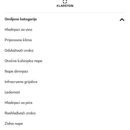
Amazon-Benutzer
Prevedi
Omiljene kategorije
POTVRĐENI PREGLED
Hladnjaci za vino
13/05/2025
Prijenosne klime
Ich habe den hier wegen seiner Größe gekauft. Ich habe
Erfahrung mit den kleinen Brewzillas, aber der Große Brewzilla
Odvlaživači zraka
war mir dann einfach zu teuer und mit der Gewissheit, dass man
fürs Bier brauen eigentlich nur einen großen Topf braucht indem
Otočne kuhinjske nape
man die Würze zum kochen bringen kann. Dachte ich mir was
soll schon schief gehen.Ich bin zufrieden. Man sollte aufpassen
Nape dimnjaci
das man nicht zu viel Umrührt weil sonst die Feinteile durch das
Dieb durchgehen, sich auf dem Heizelement absetzten und der
Infracrvene grijalice
Überhitzungsschuss ggf. auslöst. Wenn man das beachtet. Super
Teil.
Ledomati
Amazon-Benutzer
Hladnjaci za piće
Prevedi
Rashlađivači zraka
POTVRĐENI PREGLED
Zidne nape
18/02/2025