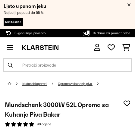
Ljeto u punom jeku
Najbolji popusti do 55 %
Kupite sada
3-godišnje jamstvo
14 dana za povrat robe
Kućanski aparati
Oprema za kuhanje piva
Mundschenk 3000W 52L Oprema za
Kuhanje Piva Bakar
90 ocjene