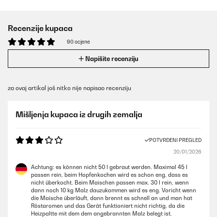
Recenzije kupaca
90 ocjene
Napišite recenziju
za ovaj artikal još nitko nije napisao recenziju
Mišljenja kupaca iz drugih zemalja
POTVRĐENI PREGLED
20/01/2026
Achtung: es können nicht 50 l gebraut werden. Maximal 45 l
passen rein, beim Hopfenkochen wird es schon eng, dass es
nicht überkocht. Beim Maischen passen max. 30 l rein, wenn
dann noch 10 kg Malz dauzukommen wird es eng. Voricht wenn
die Maische überläuft, dann brennt es schnell an und man hat
Röstaromen und das Gerät funktioniert nicht richtig, da die
Heizpaltte mit dem dem angebrannten Malz belegt ist.