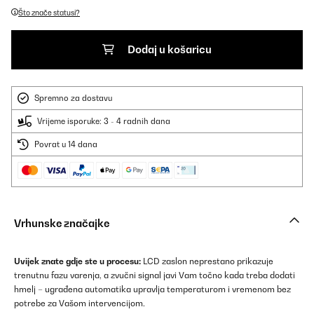
Što znače statusi?
Dodaj u košaricu
Spremno za dostavu
Vrijeme isporuke: 3 - 4 radnih dana
Povrat u 14 dana
Vrhunske značajke
Uvijek znate gdje ste u procesu:
LCD zaslon neprestano prikazuje
trenutnu fazu varenja, a zvučni signal javi Vam točno kada treba dodati
hmelj – ugrađena automatika upravlja temperaturom i vremenom bez
potrebe za Vašom intervencijom.