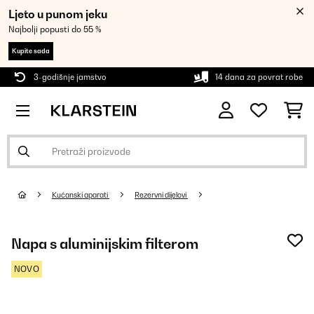
Ljeto u punom jeku
Najbolji popusti do 55 %
Kupite sada
3-godišnje jamstvo
14 dana za povrat robe
Kućanski aparati
Rezervni dijelovi
Napa s aluminijskim filterom
NOVO