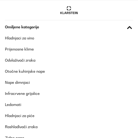
Omiljene kategorije
Hladnjaci za vino
Prijenosne klime
Odvlaživači zraka
Otočne kuhinjske nape
Nape dimnjaci
Infracrvene grijalice
Ledomati
Hladnjaci za piće
Rashlađivači zraka
Zidne nape