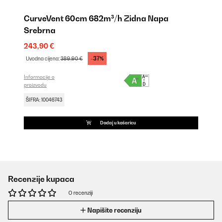
CurveVent 60cm 682m³/h Zidna Napa
Srebrna
243,90 €
-37%
Uvodna cijena:
389,90 €
Informacije o
proizvodu
ŠIFRA: 10046743
Dodaj u košaricu
Recenzije kupaca
O recenziji
Napišite recenziju