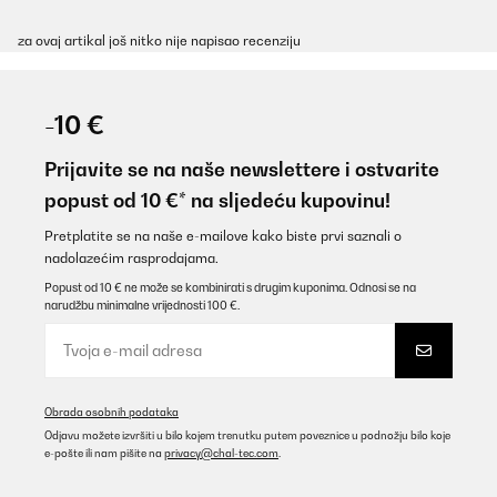
za ovaj artikal još nitko nije napisao recenziju
-10 €
Prijavite se na naše newslettere i ostvarite
popust od 10 €* na sljedeću kupovinu!
Pretplatite se na naše e-mailove kako biste prvi saznali o
nadolazećim rasprodajama.
Popust od 10 € ne može se kombinirati s drugim kuponima. Odnosi se na
narudžbu minimalne vrijednosti 100 €.
Obrada osobnih podataka
Odjavu možete izvršiti u bilo kojem trenutku putem poveznice u podnožju bilo koje
e-pošte ili nam pišite na
privacy@chal-tec.com
.