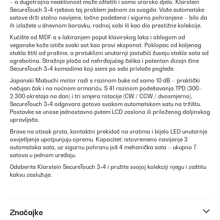
– a dugotrajna neaktivnost može oštetiti i samo urarsko djelo. Klarstein
SecureTouch 3+4 rješava taj problem jednom za svagda: Vaše automatske
satove drži stalno navijene, točno podešene i sigurno pohranjene – bilo da
ih izlažete u dnevnom boravku, radnoj sobi ili kao dio prestižne kolekcije.
Kućište od MDF-a s lakiranjem poput klavirskog laka i oblogom od
veganske kože ističe svaki sat kao pravi eksponat. Poklopac od kaljenog
stakla štiti od prašine, a protuklizni unutarnji jastučići čuvaju staklo sata od
ogrebotina. Stražnja ploča od nehrđajućeg čelika i patentan dizajn čine
SecureTouch 3+4 komadima koji sami po sebi privlače poglede.
Japanski Mabuchi motor radi s razinom buke od samo 10 dB – praktički
nečujan čak i na noćnom ormariću. S 41 razinom podešavanja TPD (300–
2.300 okretaja na dan) i tri smjera rotacije (CW / CCW / dvosmjerno),
SecureTouch 3+4 odgovara gotovo svakom automatskom satu na tržištu.
Postavke se unose jednostavno putem LCD zaslona ili priloženog daljinskog
upravljača.
Brave na otisak prsta, kontaktni prekidač na vratima i bijelo LED unutarnje
osvjetljenje upotpunjuju opremu. Kapacitet: istovremeno navijanje 3
automatska sata, uz sigurnu pohranu još 4 mehanička sata – ukupno 7
satova u jednom uređaju.
Odaberite Klarstein SecureTouch 3+4 i pružite svojoj kolekciji njegu i zaštitu
kakvu zaslužuje.
Značajke