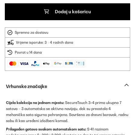
Dodaj u košaricu
Spremno za dostavu
Vrijeme isporuke: 3 - 4 radnih dana
Povrat u 14 dana
Vrhunske značajke
Cijela kolekcija na jednom mjestu:
SecureTouch 3+4 prima ukupno 7
satova – 3 automatska se aktivno navijaju, dok su preostala 4
mehanička sata sigurno pohranjena. Savršeno za dnevni boravak, radnu
sobu ili kao uređeni izložbeni komad.
Prilagođen gotovo svakom automatskom satu:
S 41 razinom