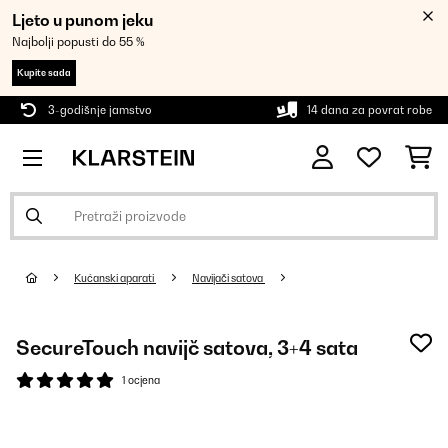
Ljeto u punom jeku
Najbolji popusti do 55 %
Kupite sada
3-godišnje jamstvo
14 dana za povrat robe
Kućanski aparati
Navijači satova
SecureTouch navijč satova, 3+4 sata
1 ocjena