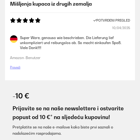
Mišljenja kupaca iz drugih zemalja
POTVRĐENI PREGLED
10/04/2025
Super Ware, genauso wie beschrieben. Die Lieferung lief
unkompliziert und reibungslos ab. So macht einkaufen Spaß.
Viele Dank!!!!
Amazon-Benutzer
Prevedi
-10 €
Prijavite se na naše newslettere i ostvarite
popust od 10 €* na sljedeću kupovinu!
Pretplatite se na naše e-mailove kako biste prvi saznali o
nadolazećim rasprodajama.