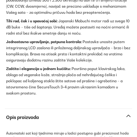
podešavanja između 300 i 2.300 okretaja na dan te tri smjera rotacije
(CW, CCW, dvosmjerno), navijač se precizno usklađuje s mehanizmom
Vašeg sata – za optimalnu pričuvu hoda bez preopterećenja.
Tihi rad, čak i u spavaćoj sobi:
Japanski Mabuchi motor radi uz svega 10
dB buke – tiše od šaptanja. Uređaj možete postaviti na noćni ormarić ili
radni stol bez ikakve smetnje danju ni noću.
Jednostavno upravljanje, potpuna kontrola:
Postavke unosite putem
integriranog LCD zaslona ili priloženog daljinskog upravljača – brzo i bez
komplikacija. Brava na otisak prsta i kontaktni prekidač na vratima
osiguravaju dodatnu razinu zaštite Vaše kolekcije.
Zaštita i elegancija u jednom kućištu:
Površina poput klavirskog laka,
obloga od veganske kože, stražnja ploča od nehrđajućeg čelika i
poklopac od kaljenog stakla štite satove od prašine i ogrebotina – a
istovremeno čine SecureTouch 3+4 pravim ukrasnim komadom u
svakom prostoru.
Opis proizvoda
Automatski sat koji tjednima miruje u ladici postupno gubi preciznost hoda