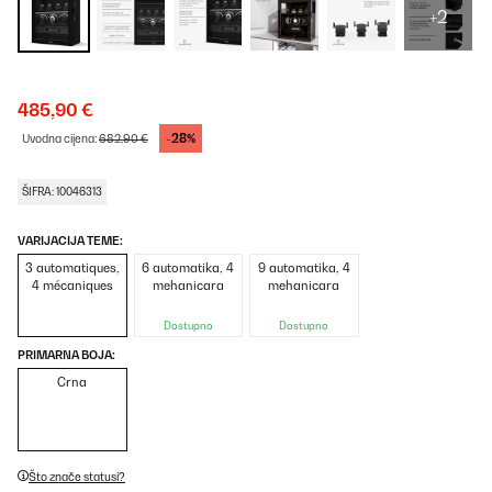
+2
485,90 €
-28%
Uvodna cijena:
682,90 €
ŠIFRA: 10046313
VARIJACIJA TEME:
3 automatiques,
6 automatika, 4
9 automatika, 4
4 mécaniques
mehanicara
mehanicara
Dostupno
Dostupno
PRIMARNA BOJA:
Crna
Što znače statusi?