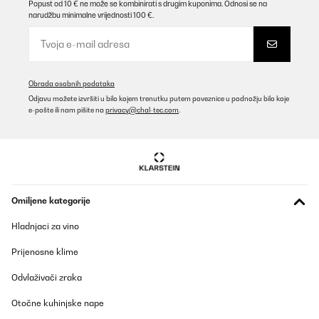
Popust od 10 € ne može se kombinirati s drugim kuponima. Odnosi se na
narudžbu minimalne vrijednosti 100 €.
Obrada osobnih podataka
Odjavu možete izvršiti u bilo kojem trenutku putem poveznice u podnožju bilo koje
e-pošte ili nam pišite na
privacy@chal-tec.com
.
Omiljene kategorije
Hladnjaci za vino
Prijenosne klime
Odvlaživači zraka
Otočne kuhinjske nape