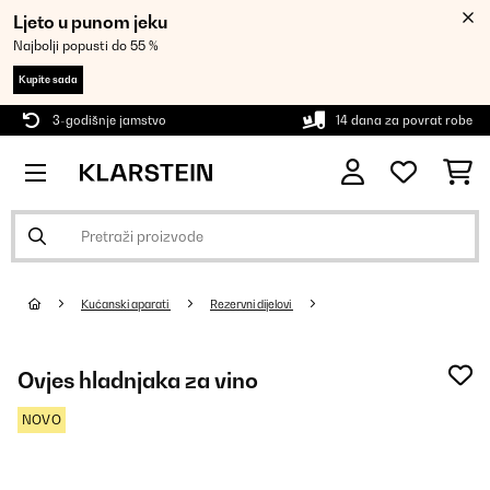
Ljeto u punom jeku
Najbolji popusti do 55 %
Kupite sada
3-godišnje jamstvo
14 dana za povrat robe
Kućanski aparati
Rezervni dijelovi
Ovjes hladnjaka za vino
NOVO