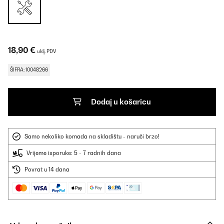
18,90 €
uklj. PDV
ŠIFRA: 10048266
Dodaj u košaricu
Samo nekoliko komada na skladištu - naruči brzo!
Vrijeme isporuke: 5 - 7 radnih dana
Povrat u 14 dana