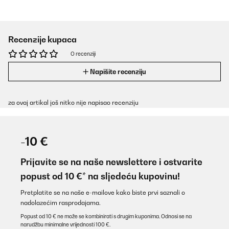
Recenzije kupaca
O recenziji
Napišite recenziju
za ovaj artikal još nitko nije napisao recenziju
-10 €
Prijavite se na naše newslettere i ostvarite
popust od 10 €* na sljedeću kupovinu!
Pretplatite se na naše e-mailove kako biste prvi saznali o
nadolazećim rasprodajama.
Popust od 10 € ne može se kombinirati s drugim kuponima. Odnosi se na
narudžbu minimalne vrijednosti 100 €.