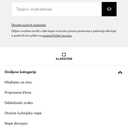
Obrada osobnih podataka
Odjavu možete izvršiti u bilo kojem trenutku putem poveznice u podnožju bilo koje
e-pošte ili nam pišite na
privacy@chal-tec.com
.
Omiljene kategorije
Hladnjaci za vino
Prijenosne klime
Odvlaživači zraka
Otočne kuhinjske nape
Nape dimnjaci