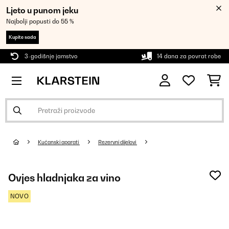
Ljeto u punom jeku
Najbolji popusti do 55 %
Kupite sada
3-godišnje jamstvo
14 dana za povrat robe
Kućanski aparati
Rezervni dijelovi
Ovjes hladnjaka za vino
NOVO