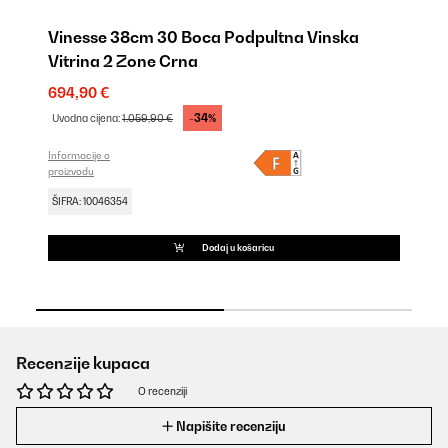
Vinesse 38cm 30 Boca Podpultna Vinska
V
Vitrina 2 Zone Crna
Vi
694,90 €
53
-34%
Uvodna cijena:
1.059,90 €
Uv
Informacije o
Inf
proizvodu
pro
ŠIFRA: 10046354
ŠI
Dodaj u košaricu
Recenzije kupaca
O recenziji
Napišite recenziju