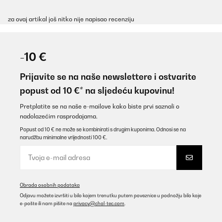
za ovaj artikal još nitko nije napisao recenziju
-10 €
Prijavite se na naše newslettere i ostvarite
popust od 10 €* na sljedeću kupovinu!
Pretplatite se na naše e-mailove kako biste prvi saznali o
nadolazećim rasprodajama.
Popust od 10 € ne može se kombinirati s drugim kuponima. Odnosi se na
narudžbu minimalne vrijednosti 100 €.
Obrada osobnih podataka
Odjavu možete izvršiti u bilo kojem trenutku putem poveznice u podnožju bilo koje
e-pošte ili nam pišite na
privacy@chal-tec.com
.