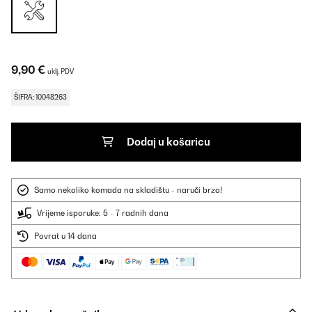
9,90 €
uklj. PDV
ŠIFRA: 10048263
Dodaj u košaricu
Samo nekoliko komada na skladištu - naruči brzo!
Vrijeme isporuke: 5 - 7 radnih dana
Povrat u 14 dana