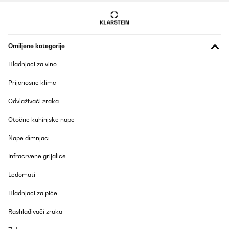
Omiljene kategorije
Hladnjaci za vino
Prijenosne klime
Odvlaživači zraka
Otočne kuhinjske nape
Nape dimnjaci
Infracrvene grijalice
Ledomati
Hladnjaci za piće
Rashlađivači zraka