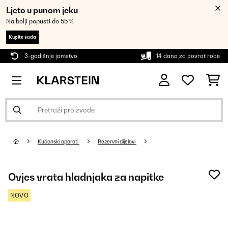
Ljeto u punom jeku
Najbolji popusti do 55 %
Kupite sada
3-godišnje jamstvo
14 dana za povrat robe
Kućanski aparati
Rezervni dijelovi
Ovjes vrata hladnjaka za napitke
NOVO