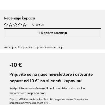
Recenzije kupaca
O recenziji
Napišite recenziju
za ovaj artikal još nitko nije napisao recenziju
-10 €
Prijavite se na naše newslettere i ostvarite
popust od 10 €* na sljedeću kupovinu!
Pretplatite se na naše e-mailove kako biste prvi saznali o
nadolazećim rasprodajama.
Popust od 10 € ne može se kombinirati s drugim kuponima. Odnosi se na
narudžbu minimalne vrijednosti 100 €.