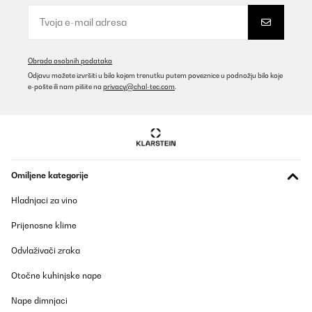
Obrada osobnih podataka
Odjavu možete izvršiti u bilo kojem trenutku putem poveznice u podnožju bilo koje
e-pošte ili nam pišite na
privacy@chal-tec.com
.
Omiljene kategorije
Hladnjaci za vino
Prijenosne klime
Odvlaživači zraka
Otočne kuhinjske nape
Nape dimnjaci