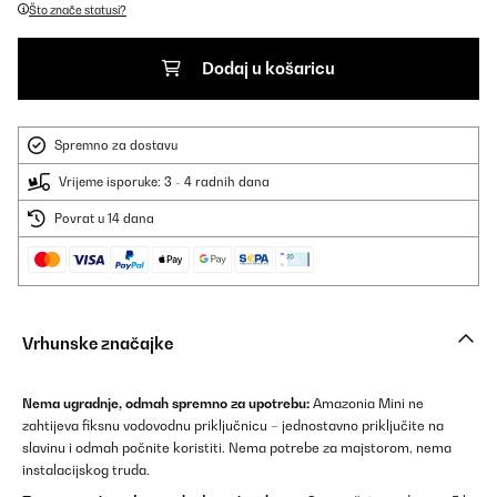
Što znače statusi?
Dodaj u košaricu
Spremno za dostavu
Vrijeme isporuke: 3 - 4 radnih dana
Povrat u 14 dana
Vrhunske značajke
Nema ugradnje, odmah spremno za upotrebu:
Amazonia Mini ne
zahtijeva fiksnu vodovodnu priključnicu – jednostavno priključite na
slavinu i odmah počnite koristiti. Nema potrebe za majstorom, nema
instalacijskog truda.