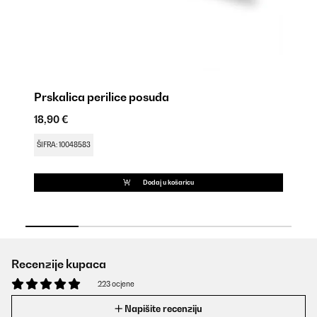
Prskalica perilice posuđa
Do
18,90 €
81
ŠIFRA: 10048583
ŠI
Dodaj u košaricu
Recenzije kupaca
223 ocjene
Napišite recenziju