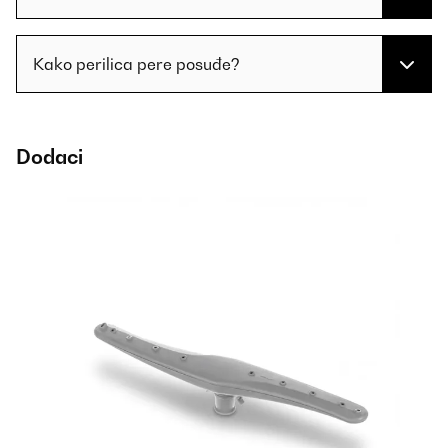
Kako perilica pere posuđe?
Dodaci