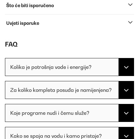
Što će biti isporučeno
Uvjeti isporuke
FAQ
Kolika je potrošnja vode i energije?
Za koliko kompleta posuđa je namijenjena?
Koje programe nudi i čemu služe?
Kako se spaja na vodu i kamo pristaje?