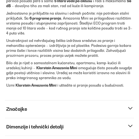
perilica posuđa pere s samo
5 litara vode po ciklusu
i radi s maksimalno
58
dB
– dovoljno tiho za mali stan, rad od kuće ili kampiranje.
Jednostavno je priključite na slavinu i odmah počnite: nije potreban stalni
priključak. Sa
6 programa pranja
, Amazonia Mini se prilagođava različitim
vrstama posuđa i stupnjevima zaprljanosti. Štedljivi ECO program troši
manje od 10 litara vode – kod ručnog pranja iste količine posuđa troši se 3–
4 puta više.
Unutrašnjost od nehrđajućeg čelika izdržava sredstva za pranje i
mehanička opterećenja – izdržljivija je od plastike. Podesiva gornja košara
prima čaše i lonce različitih visina bez dodatnih prilagodbi. Zahvaljujući
prozirnom prozoru, proces pranja uvijek možete pratiti.
Bilo da je riječ o samostalnom kućanstvu, apartmanu, kamp-kućici ili
uredskoj kuhinji –
Klarstein Amazonia Mini
omogućuje čisto posuđe svugdje
gdje postoji utičnica i slavina. Uređaj se može koristiti izravno na slavini ili
preko integriranog spremnika za vodu.
Uzmi
Klarstein Amazonia Mini
i uštedite si pranje posuđa u budućnosti.
Značajke
Dimenzije i tehnički detalji