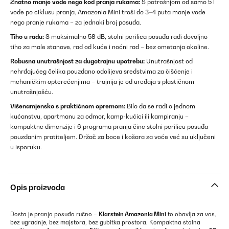
Znatno manje vode nego kod pranja rukama:
S potrošnjom od samo 5 l
vode po ciklusu pranja, Amazonia Mini troši do 3–4 puta manje vode
nego pranje rukama – za jednaki broj posuđa.
Tiho u radu:
S maksimalno 58 dB, stolni perilica posuđa radi dovoljno
tiho za male stanove, rad od kuće i noćni rad – bez ometanja okoline.
Robusna unutrašnjost za dugotrajnu upotrebu:
Unutrašnjost od
nehrđajućeg čelika pouzdano odolijeva sredstvima za čišćenje i
mehaničkim opterećenjima – trajnija je od uređaja s plastičnom
unutrašnjošću.
Višenamjensko s praktičnom opremom:
Bilo da se radi o jednom
kućanstvu, apartmanu za odmor, kamp-kućici ili kampiranju –
kompaktne dimenzije i 6 programa pranja čine stolni perilicu posuđa
pouzdanim pratiteljem. Držač za boce i košara za voće već su uključeni
u isporuku.
Opis proizvoda
Dosta je pranja posuđa ručno –
Klarstein Amazonia Mini
to obavlja za vas,
bez ugradnje, bez majstora, bez gubitka prostora. Kompaktna stolna