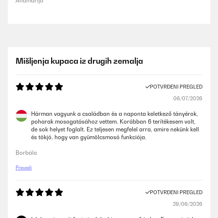
Anamarija
Mišljenja kupaca iz drugih zemalja
POTVRĐENI PREGLED
06/07/2026
Hárman vagyunk a családban és a naponta keletkező tányérok,
poharak mosogatásához vettem. Korábban 6 terítékesem volt,
de sok helyet foglalt. Ez teljesen megfelel arra, amire nekünk kell
és tökjó, hogy van gyümölcsmosó funkciója.
Borbála
Prevedi
POTVRĐENI PREGLED
29/06/2026