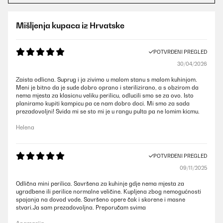
Mišljenja kupaca iz Hrvatske
POTVRĐENI PREGLED
30/04/2026
Zaista odlicna. Suprug i ja zivimo u malom stanu s malom kuhinjom.
Meni je bitno da je sude dobro oprano i sterilizirano, a s obzirom da
nema mjesta za klasicnu veliku perilicu, odlucili smo se za ovo. Isto
planiramo kupiti kampicu pa ce nam dobro doci. Mi smo za sada
prezadovoljni! Svida mi se sto mi je u rangu pulta pa ne lomim kicmu.
Helena
POTVRĐENI PREGLED
09/11/2025
Odlična mini perilica. Savršena za kuhinje gdje nema mjesta za
ugradbene ili perilice normalne veličine. Kupljena zbog nemogućnosti
spajanja na dovod vode. Savršeno opere čak i skorene i masne
stvari.Ja sam prezadovoljna. Preporučam svima