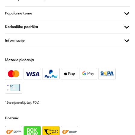
19/01/2025
Popularne teme
Dopo due anni di utilizzo, posso dire che questa mini
lavastoviglie Klarstein è stata un acquisto eccellente! È compatta,
silenziosa e continua a funzionare senza problemi, dimostrando
Korisnička podrška
la sua qualità e affidabilità.Punti di forza:Perfetta per spazi
ridotti: Ideale per chi vive in appartamenti piccoli o per single e
coppie. Occupa poco spazio sul piano di lavoro e si integra bene
Informacije
nell’ambiente.Efficiente: I 7 programmi di lavaggio coprono ogni
esigenza, dalle stoviglie leggermente sporche a quelle più difficili
da pulire.Silenziosa: Anche durante i cicli di lavaggio più lunghi, il
rumore è minimo, rendendola adatta anche per l’uso serale.Facile
Metode plaćanja
da installare: Si collega rapidamente e non richiede particolari
competenze tecniche.Risparmio di acqua ed energia: Perfetta per
chi vuole un’opzione ecologica senza sprechi.Dopo due anni:La
macchina continua a lavare in modo impeccabile. Non ho
riscontrato guasti né cali di prestazioni, e le stoviglie escono
sempre perfettamente pulite e asciutte.Conclusione:Per chi cerca
una lavastoviglie compatta, affidabile e duratura, questa
Klarstein è la scelta perfetta. Anche dopo due anni, rimane uno
degli elettrodomestici più utili in casa.
* Sve cijene uključuju PDV.
Utilisateur d'Amazon
Dostava
Prevedi