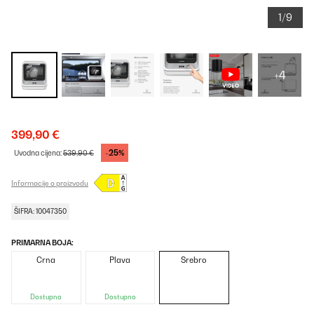
1/9
+4
399,90 €
-25%
Uvodna cijena:
539,90 €
Informacije o proizvodu
ŠIFRA: 10047350
PRIMARNA BOJA:
Crna
Plava
Srebro
Dostupno
Dostupno