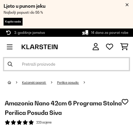
Ljeto u punom jeku
Najbolji popusti do 55 %
Kupite sada
3-godišnje jamstvo
14 dana za povrat robe
Kućanski aparati
Perilice posuđa
Amazonia Nano 42cm 6 Programa Stolna
Perilica Posuđa Siva
223 ocjene