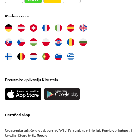
POTVRĐENI PREGLED
07/11/2024
Međunarodni
- It has to be above the sink level. The draining pump is not
strong enough for draining as it relies on gravity to work. So it
can',t be places on a sink cabinet and expect it to drain to the
plumping.- Manually pouring water works greats, but after
connecting it to the water input, we don',t need to manually pour
water anymore, which is a great time save.- We like to cook, so
we do end up with a lot of dishes, pots and pans dirty. We do
multiple runs, but we do manage to fit everything in there, even
larger pots and pans.- My only issue was when we got an Error
(Err1), which stopped the cycle. You just have to clean the filter
and it will work, but the manual is not clear about that.
Amazon-Benutzer
Preuzmite aplikaciju Klarstein
Prevedi
POTVRĐENI PREGLED
07/11/2024
Certified shop
- It has to be above the sink level. The draining pump is not
strong enough for draining as it relies on gravity to work. So it
can’t be places on a sink cabinet and expect it to drain to the
Ova stranica zaštićena je uslugom reCAPTCHA i na nju se primjenjuju
Pravila o privatnosti
i
plumping.- Manually pouring water works greats, but after
Uvjeti korištenja
tvrtke Google.