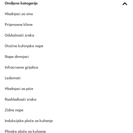
19/01/2025
Omiljene kategorije
Dopo due anni di utilizzo, posso dire che questa mini
Hladnjaci za vino
lavastoviglie Klarstein è stata un acquisto eccellente! È compatta,
silenziosa e continua a funzionare senza problemi, dimostrando
Prijenosne klime
la sua qualità e affidabilità.Punti di forza:Perfetta per spazi
ridotti: Ideale per chi vive in appartamenti piccoli o per single e
Odvlaživači zraka
coppie. Occupa poco spazio sul piano di lavoro e si integra bene
nell’ambiente.Efficiente: I 7 programmi di lavaggio coprono ogni
esigenza, dalle stoviglie leggermente sporche a quelle più difficili
Otočne kuhinjske nape
da pulire.Silenziosa: Anche durante i cicli di lavaggio più lunghi, il
rumore è minimo, rendendola adatta anche per l’uso serale.Facile
Nape dimnjaci
da installare: Si collega rapidamente e non richiede particolari
competenze tecniche.Risparmio di acqua ed energia: Perfetta per
Infracrvene grijalice
chi vuole un’opzione ecologica senza sprechi.Dopo due anni:La
macchina continua a lavare in modo impeccabile. Non ho
Ledomati
riscontrato guasti né cali di prestazioni, e le stoviglie escono
sempre perfettamente pulite e asciutte.Conclusione:Per chi cerca
una lavastoviglie compatta, affidabile e duratura, questa
Hladnjaci za piće
Klarstein è la scelta perfetta. Anche dopo due anni, rimane uno
degli elettrodomestici più utili in casa.
Rashlađivači zraka
Utente Amazon
Zidne nape
Prevedi
Indukcijske ploče za kuhanje
POTVRĐENI PREGLED
Plinske ploče za kuhanje