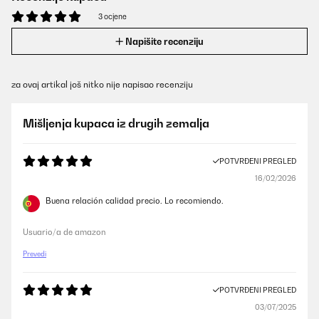
3 ocjene
Napišite recenziju
za ovaj artikal još nitko nije napisao recenziju
Mišljenja kupaca iz drugih zemalja
POTVRĐENI PREGLED
16/02/2026
Buena relación calidad precio. Lo recomiendo.
Usuario/a de amazon
Prevedi
POTVRĐENI PREGLED
03/07/2025