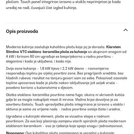
pločom. Touch panel integriran izravno u staklo neprimjetan je kada
uređaj ne radi, čuvajući čist izgled kuhinje.
Opis proizvoda
Moderna kuhinja zaslužuje kuhališnu ploču koja joj je dorasla.
Klarstein
Slimline-VTC stakleno-keramička ploča za kuhanje
sa ukupnom snagom od
4 kW i širinom 60 cm ugrađuje se besprijekorno u radnu površinu –
elegantna i kada je uključena, i kada nije.
Dvije zone kuhanja – 1,8 kW lijevo i 2,2 kW desno – ravnomjerno
raspoređuju toplinu po cijeloj površini zone. Bez pregrijanih središta, bez
hladnih rubova: rezultat na tanjuru govori sam za sebe. Pokazivač zaostale
topline upozorava kada je ploča nakon isključivanja još uvijek vruća –
posebno korisno u kućanstvima s djecom.
Glatka stakleno-keramička površina nema fuga, okvira ni skrivenih kutića
gdje bi se mogla nakupljati mast ili mrvice. Vlažna krpa dovoljna je za
savršenu čistoću. Touch upravljačka ploča integrirana je izravno u staklo i
aktivna je samo za vrijeme rada – radna površina ostaje čista i uredna.
Ugrađena u kuhinjski element, ploča se vizualno stapa s radnom
površinom. Za sve koji planiraju zamjenu starih spiralnih ploča modernom
staklenom keramikom – ovo je rješenje koje spaja snagu i jednostavnost.
Napomena:
Ova kuhališna ploča namijenjena je ugradnji u kuhinjski