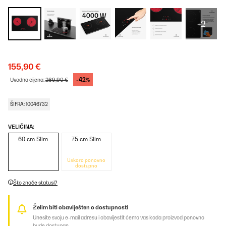
+2
155,90 €
-42%
Uvodna cijena:
269,90 €
ŠIFRA: 10046732
VELIČINA:
60 cm Slim
75 cm Slim
Uskoro ponovno
dostupno
Što znače statusi?
Želim biti obaviješten o dostupnosti
Unesite svoju e-mail adresu i obavijestit ćemo vas kada proizvod ponovno
bude dostupan.