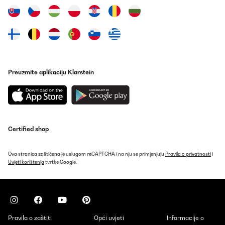
Preuzmite aplikaciju Klarstein
Certified shop
Ova stranica zaštićena je uslugom reCAPTCHA i na nju se primjenjuju
Pravila o privatnosti
i
Uvjeti korištenja
tvrtke Google.
Pravila o zaštiti
Opći uvjeti
Informacije o