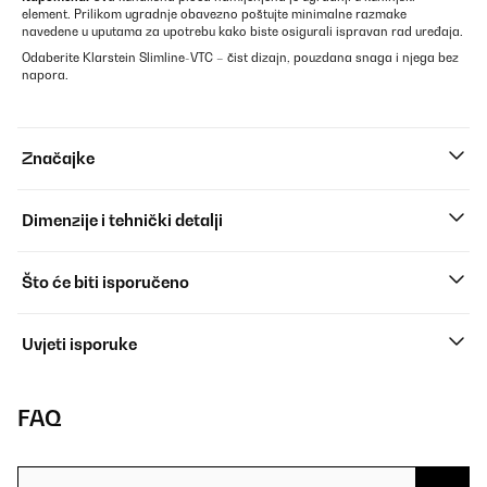
element. Prilikom ugradnje obavezno poštujte minimalne razmake
navedene u uputama za upotrebu kako biste osigurali ispravan rad uređaja.
Odaberite Klarstein Slimline-VTC – čist dizajn, pouzdana snaga i njega bez
napora.
Značajke
Dimenzije i tehnički detalji
Što će biti isporučeno
Uvjeti isporuke
FAQ