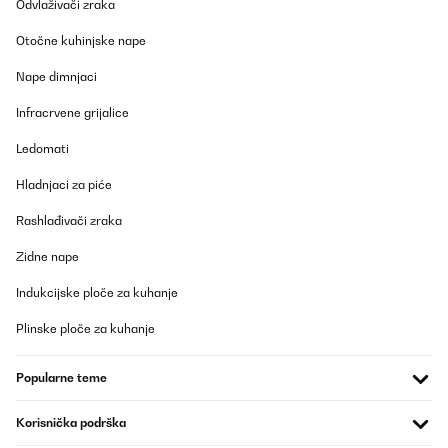
Odvlaživači zraka
Otočne kuhinjske nape
Nape dimnjaci
Infracrvene grijalice
Ledomati
Hladnjaci za piće
Rashlađivači zraka
Zidne nape
Indukcijske ploče za kuhanje
Plinske ploče za kuhanje
Popularne teme
Korisnička podrška