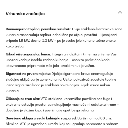
Vrhunske značajke
Ravnomjerna toplina, pouzdani rezultati:
Dvije stakleno-keramičke zone
kuhanja raspoređuju toplinu jednolično po cijeloj površini – lijevoj zoni
pripada 1,8 kW, desnoj 2,2 kW – pa je svako jelo kuhano točno onako
kako treba.
Nikad više zagorjelog lonca:
Integrirani digitalni timer na vrijeme Vas
upozori kada je isteklo zadano kuhanje – osobito praktično kada
istovremeno pripremate više jela i svaki minut je važan.
Sigurnost na prvom mjestu:
Dječja sigurnosna brava onemogućuje
slučajno uključivanje zone kuhanja. Uz to, pokazivač zaostale topline
jasno signalizira kada je staklena površina još uvijek vruća nakon
kuhanja.
Čišćenje za tren oka:
VTC stakleno-keramička površina bez fuga i
okvira ne ostavlja prostor za nakupljanje masnoće ni ostataka hrane –
dovoljna je vlažna krpa i površina je opet besprijekorna.
Savršeno uklapa u svaki kuhinjski raspored:
Sa širinom od 60 cm,
Slimline-VTC je ugradbeni uređaj koji se ugrađuje poravnato s radnom