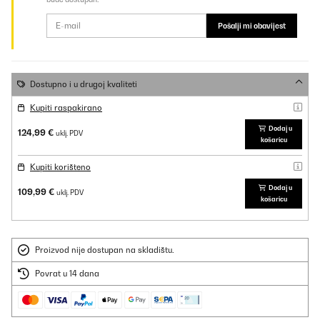
Pošalji mi obavijest
Dostupno i u drugoj kvaliteti
Kupiti raspakirano
Dodaj u
124,99 €
uklj. PDV
košaricu
Kupiti korišteno
Dodaj u
109,99 €
uklj. PDV
košaricu
Proizvod nije dostupan na skladištu.
Povrat u 14 dana