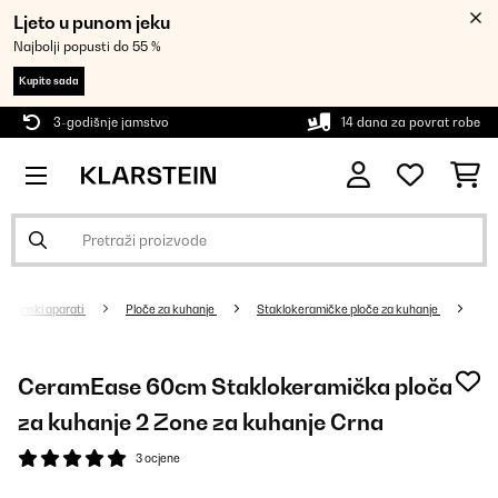
Ljeto u punom jeku
Najbolji popusti do 55 %
Kupite sada
3-godišnje jamstvo
14 dana za povrat robe
Kućanski aparati
Ploče za kuhanje
Staklokeramičke ploče za kuhanje
CeramEase 60cm Staklokeramička ploča
za kuhanje 2 Zone za kuhanje Crna
3 ocjene