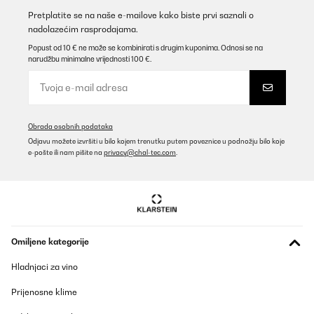
Pretplatite se na naše e-mailove kako biste prvi saznali o
nadolazećim rasprodajama.
Popust od 10 € ne može se kombinirati s drugim kuponima. Odnosi se na
narudžbu minimalne vrijednosti 100 €.
Obrada osobnih podataka
Odjavu možete izvršiti u bilo kojem trenutku putem poveznice u podnožju bilo koje
e-pošte ili nam pišite na
privacy@chal-tec.com
.
Omiljene kategorije
Hladnjaci za vino
Prijenosne klime